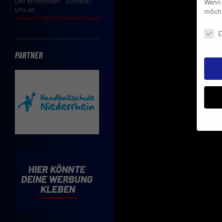
Uhr erreichbar: Schreibt
Wenn 
uns an
möcht
redaktion@harzhelden.news
Daten
E
PARTNER
Insbe
Limit
Adres
Cooki
Verwe
Mit d
einve