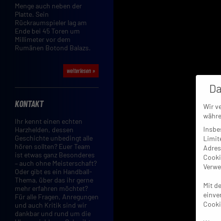
Menge auch neben der
Platte. Sein
Rückraumspieler lag am
Ende bei 45 Toren um
Millimeter vor dem
Rumänen Botond Balazs.
weiterlesen »
Da
KONTAKT
Wir v
währe
Ihr kennt einen echten
Insbe
Harzhelden, dessen
Geschichte unbedingt alle
Limit
hören sollten? Euer Team
Adres
ist etwas ganz Besonderes
Cooki
– auch ohne Meisterschaft?
Verwe
Oder gibt es ein Handball-
Thema, über das ihr gerne
Mit d
mehr erfahren möchtet?
einve
Für alle Fragen, Anregungen
Cooki
und auch Kritik sind wir
dankbar und rund um die