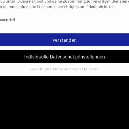
du unter 16 Jahre alt bist und deine Zustimmung zu freiwilligen Diensten
est, musst du deine Erziehungsberechtigten um Erlaubnis bitten.
schutzeinstellungen & Nutzungsbedingungen
ssenziell
Verstanden
Individuelle Datenschutzeinstellungen
Cookie-Details
Datenschutzerklärung
Impressum
Datenschutzeinstellungen
sondere verwenden wir den Dienst „GoogleAnalytics“ der Google Ireland
ed. Hier können personenbezogene Daten verarbeitet werden (z. B. IP-
sen). Informationen zu den Funktionen und Anbietern der verwendeten
es findest du unten unter „Cookie-Details“. Weitere Informationen über di
ndung deiner Daten findest du in unserer
Datenschutzerklärung
.
em Klick auf „Verstanden“ erklärst du dich mit der Verwendung der Cookies
rstanden. Wir bitten dich um Verständnis, dass du ohne Zustimmung zur