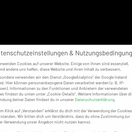
tenschutzeinstellungen & Nutzungsbedingun
erwenden Cookies auf unserer Website. Einige von ihnen sind essenziell,
nd andere uns helfen, diese Website und ihren Inhalt zu verbessern.
sondere verwenden wir den Dienst „GoogleAnalytics“ der Google Ireland
ed. Hier können personenbezogene Daten verarbeitet werden (z. B. IP-
sen). Informationen zu den Funktionen und Anbietern der verwendeten
es findest du unten unter „Cookie-Details“. Weitere Informationen über di
ndung deiner Daten findest du in unserer
Datenschutzerklärung
.
em Klick auf „Verstanden“ erklärst du dich mit der Verwendung der Cookies
rstanden. Wir bitten dich um Verständnis, dass du ohne Zustimmung zur
e-Verwendung unser Angebot nicht nutzen kannst.