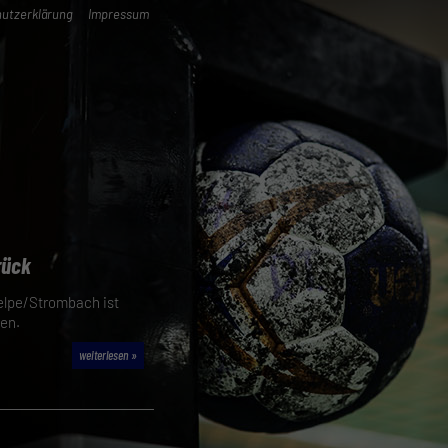
utzerklärung
Impressum
rück
elpe/Strombach ist
men.
weiterlesen »