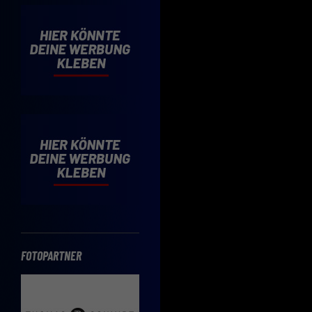
Cooki
Wenn 
möcht
Hier 
Einwi
lasse
Sp
Daten
Esse
Essen
Funkt
FOTOPARTNER