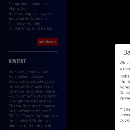
Menge auch neben der
Platte. Sein
Rückraumspieler lag am
Ende bei 45 Toren um
Millimeter vor dem
Rumänen Botond Balazs.
weiterlesen »
Da
KONTAKT
Wir v
währe
Ihr kennt einen echten
Insbe
Harzhelden, dessen
Geschichte unbedingt alle
Limit
hören sollten? Euer Team
Adres
ist etwas ganz Besonderes
Cooki
– auch ohne Meisterschaft?
Verwe
Oder gibt es ein Handball-
Thema, über das ihr gerne
Mit d
mehr erfahren möchtet?
einve
Für alle Fragen, Anregungen
Cooki
und auch Kritik sind wir
dankbar und rund um die