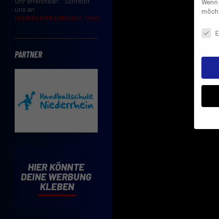
Uhr erreichbar: Schreibt
Wenn 
uns an
möcht
redaktion@harzhelden.news
Daten
E
PARTNER
Insbe
Limit
Adres
Cooki
Verwe
Mit d
einve