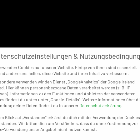
tenschutzeinstellungen & Nutzungsbedingun
erwenden Cookies auf unserer Website. Einige von ihnen sind essenziell,
nd andere uns helfen, diese Website und ihren Inhalt zu verbessern.
sondere verwenden wir den Dienst „GoogleAnalytics“ der Google Ireland
ed. Hier können personenbezogene Daten verarbeitet werden (z. B. IP-
sen). Informationen zu den Funktionen und Anbietern der verwendeten
es findest du unten unter „Cookie-Details“. Weitere Informationen über di
ndung deiner Daten findest du in unserer
Datenschutzerklärung
.
em Klick auf „Verstanden“ erklärst du dich mit der Verwendung der Cookies
rstanden. Wir bitten dich um Verständnis, dass du ohne Zustimmung zur
e-Verwendung unser Angebot nicht nutzen kannst.