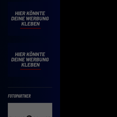
Cooki
Wenn 
möcht
Hier 
Einwi
lasse
Sp
Daten
Esse
Essen
Funkt
FOTOPARTNER