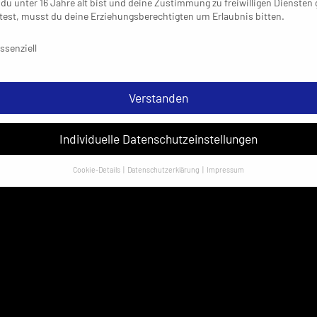
du unter 16 Jahre alt bist und deine Zustimmung zu freiwilligen Diensten
est, musst du deine Erziehungsberechtigten um Erlaubnis bitten.
schutzeinstellungen & Nutzungsbedingungen
ssenziell
Verstanden
Individuelle Datenschutzeinstellungen
Cookie-Details
Datenschutzerklärung
Impressum
Datenschutzeinstellungen
sondere verwenden wir den Dienst „GoogleAnalytics“ der Google Ireland
ed. Hier können personenbezogene Daten verarbeitet werden (z. B. IP-
sen). Informationen zu den Funktionen und Anbietern der verwendeten
es findest du unten unter „Cookie-Details“. Weitere Informationen über di
ndung deiner Daten findest du in unserer
Datenschutzerklärung
.
em Klick auf „Verstanden“ erklärst du dich mit der Verwendung der Cookies
rstanden. Wir bitten dich um Verständnis, dass du ohne Zustimmung zur