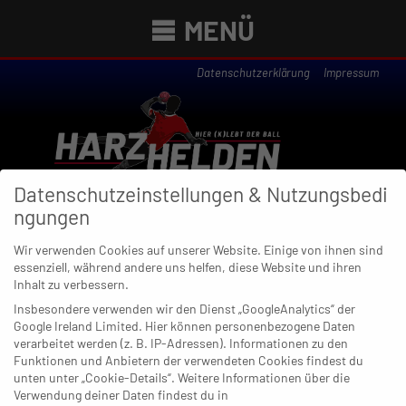
MENÜ
Datenschutzerklärung
Impressum
Datenschutzeinstellungen & Nutzungsbedi
ngungen
Wir verwenden Cookies auf unserer Website. Einige von ihnen sind
essenziell, während andere uns helfen, diese Website und ihren
Newsübersicht
Inhalt zu verbessern.
Insbesondere verwenden wir den Dienst „GoogleAnalytics“ der
Google Ireland Limited. Hier können personenbezogene Daten
verarbeitet werden (z. B. IP-Adressen). Informationen zu den
Funktionen und Anbietern der verwendeten Cookies findest du
25. JANUAR 2026
unten unter „Cookie-Details“. Weitere Informationen über die
Null Chance: Ratingen prallt am
Verwendung deiner Daten findest du in
Spitzenreiter ab