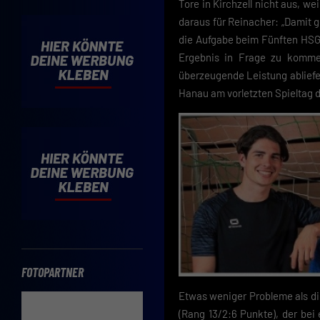
Tore in Kirchzell nicht aus, we
Cooki
daraus für Reinacher: „Damit g
Wenn 
die Aufgabe beim Fünften HSG 
möcht
Ergebnis in Frage zu kommen
Hier 
überzeugende Leistung abliefer
Einwi
lasse
Hanau am vorletzten Spieltag 
Sp
Daten
Esse
Essen
Funkt
FOTOPARTNER
Etwas weniger Probleme als di
(Rang 13/2:6 Punkte), der be