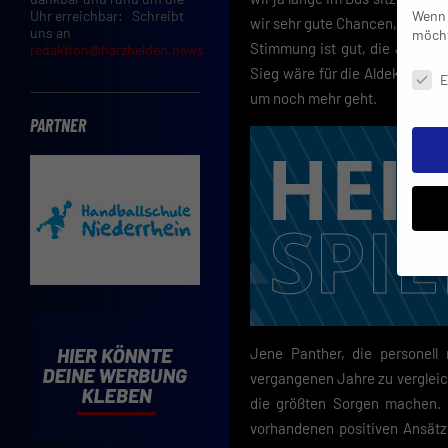
Wenn 
Uhr erreichbar: Schreibt
wir sehr gute Chancen, wirklic
uns an
möcht
Stimmung ist gut, die Jungs ha
redaktion@harzhelden.news
Daten
Sieg wäre für die Aldekerker a
E
um noch mehr geht.
PARTNER
Insbe
Limit
Adres
Jene Panther, die personel
Cooki
vergangenen Jahre zu vergleic
Verwe
die größten Sorgen machen. 
Mit d
vorhandenen positiven Ansätz
einve