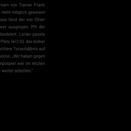
Team von Trainer Frank
hl mehr möglich gewesen
ase fand der von Oliver
eer ausgingen. Mit der
bsolviert. Leider passte
Platz 14/2:6), das bisher
chtere Torverhältnis auf
 vorne: „Wir haben gegen
mpospiel war im letzten
 weiter arbeiten.“