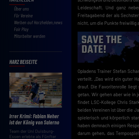
Leideschaft. Und ganz nebe
Über uns
Für Vereine
Freitagabend der als Sechster
Werben auf Harzhelden.news
nicht, um die Punkte freiwillig
Fair Play
Mitarbeiter werden
HARZ BEISEITE
Opladens Trainer Stefan Schar
verteilt. „Das wird ein guter 
drauf. Die Favoritenrolle lie
getan. Wir gehen aber wie in 
findet LSC-Kollege Chris Star
beiden Vereinen ist über die J
Irrer Krimi: Fabian Neher
spielerisch und körperlich st
ist der König von Salerno
haben demnach einigen Respekt
Team der Uni Duisburg-
darum gehen, das Tempospiel
Essen erlebte als Fünfter