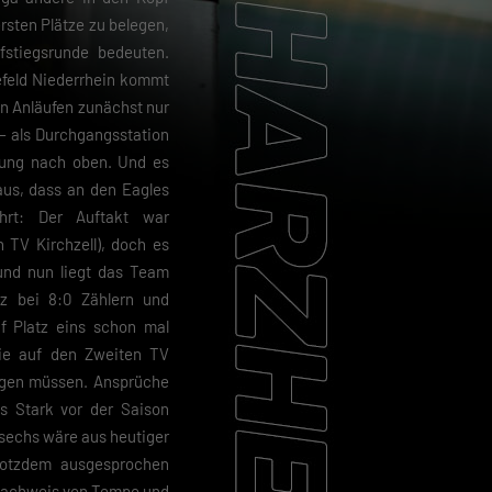
rsten Plätze zu belegen,
fstiegsrunde bedeuten.
efeld Niederrhein kommt
n Anläufen zunächst nur
 – als Durchgangsstation
ung nach oben. Und es
aus, dass an den Eagles
hrt: Der Auftakt war
 TV Kirchzell), doch es
 und nun liegt das Team
z bei 8:0 Zählern und
uf Platz eins schon mal
nie auf den Zweiten TV
eigen müssen. Ansprüche
is Stark vor der Saison
 sechs wäre aus heutiger
trotzdem ausgesprochen
 Nachweis von Tempo und