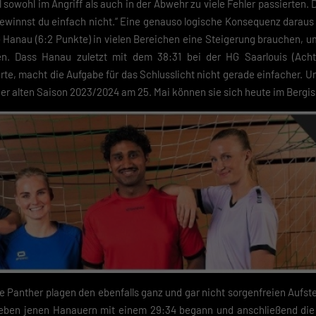
il sowohl im Angriff als auch in der Abwehr zu viele Fehler passierten
e-Verwendung unser Angebot nicht nutzen kannst.
ewinnst du einfach nicht.“ Eine genauso logische Konsequenz daraus i
du unter 16 Jahre alt bist und deine Zustimmung zu freiwilligen Diensten
Hanau (6:2 Punkte) in vielen Bereichen eine Steigerung brauchen, u
est, musst du deine Erziehungsberechtigten um Erlaubnis bitten.
. Dass Hanau zuletzt mit dem 38:31 bei der HG Saarlouis (Acht
finden Sie eine Übersicht über alle verwendeten Cookies. Sie können Ihre
te, macht die Aufgabe für das Schlusslicht nicht gerade einfacher. U
lligung zu ganzen Kategorien geben oder sich weitere Informationen anze
n und so nur bestimmte Cookies auswählen.
der alten Saison 2023/2024 am 25. Mai können sie sich heute im Bergi
eichern
schutzeinstellungen
nziell (2)
zielle Cookies ermöglichen grundlegende Funktionen und sind für die einwandfreie
ion der Website erforderlich.
Cookie-Informationen anzeigen
Datenschutzerklärung
Im
e Panther plagen den ebenfalls ganz und gar nicht sorgenfreien Aufs
i eben jenen Hanauern mit einem 29:34 begann und anschließend die