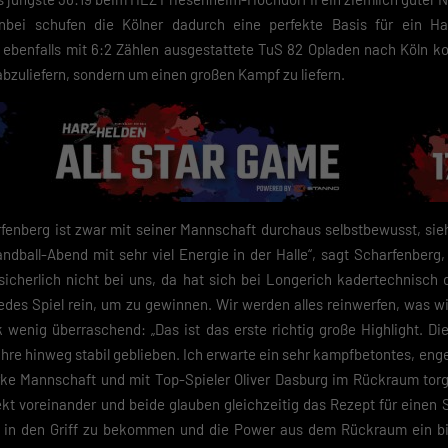
nbei schufen die Kölner dadurch eine perfekte Basis für ein Ha
 ebenfalls mit 6:2 Zählen ausgestattete TuS 82 Opladen nach Köln ko
 abzuliefern, sondern um einen großen Kampf zu liefern.
fenberg ist zwar mit seiner Mannschaft durchaus selbstbewusst, sieh
Handball-Abend mit sehr viel Energie in der Halle“, sagt Scharfenberg,
gt sicherlich nicht bei uns, da hat sich bei Longerich kadertechnisc
jedes Spiel rein, um zu gewinnen. Wir werden alles reinwerfen, was 
k wenig überraschend: „Das ist das erste richtig große Highlight. Di
ahre hinweg stabil geblieben. Ich erwarte ein sehr kampfbetontes, enge
arke Mannschaft und mit Top-Spieler Oliver Dasburg im Rückraum torg
 voreinander und beide glauben gleichzeitig das Rezept für einen S
 in den Griff zu bekommen und die Power aus dem Rückraum ein 