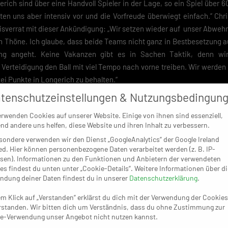
erich sind über eine Handvoll Spieler in der Lage, so ein Spiel über
ten uns aber intensiv vor und die Vorfreude überwiegt einfach.“ Chri
sverrat mit dieser Ankündigung: „Wir setzen wieder auf unser Abwehr
in Thöne. Ich glaube, dass beide Teams nicht ganz in Bestbesetzung a
ung angeht. Keine Vakanzen gibt es in Sachen Taktik, denn wir
Verteidigung den Ball mit viel Tempo nach vorne treiben. Wir werden t
wei Punkte in Longerich zu behalten.“
tenschutzeinstellungen & Nutzungsbedingun
 mit dem Blick nach hinten weitgehend in einem ruhigen Fahrwasser 
htig rund – was etwa für den von Anfang an auf Abstiegskampf ein
erwenden Cookies auf unserer Website. Einige von ihnen sind essenziell,
 Überraschung ist. Und eben dieses Wissen um das, was in den komme
nd andere uns helfen, diese Website und ihren Inhalt zu verbessern.
für die Mannschaft als wertvoll erweisen. Um festzustellen, was für
sondere verwenden wir den Dienst „GoogleAnalytics“ der Google Ireland
ed. Hier können personenbezogene Daten verarbeitet werden (z. B. IP-
gs sowieso niemand hellseherische Fähigkeiten, denn es geht zum TV Kir
sen). Informationen zu den Funktionen und Anbietern der verwendeten
iel besser dasteht als Aldekerk. „Wir spielen gegen einen Konkurrenten
es findest du unten unter „Cookie-Details“. Weitere Informationen über di
gründlich analysiert, eine sehr gute Trainingswoche hinter uns und i
ndung deiner Daten findest du in unserer
Datenschutzerklärung
.
rei Schritte nach vorne gemacht. Die Leistungen haben das auch g
em Klick auf „Verstanden“ erklärst du dich mit der Verwendung der Cookies
uen, mit breiter Brust hinzufahren und zu versuchen, die nötigen zw
rstanden. Wir bitten dich um Verständnis, dass du ohne Zustimmung zur
ist, weiß der TVA-Coach natürlich: „Das wird schon eine knackige Auf
e-Verwendung unser Angebot nicht nutzen kannst.
ir wissen, worauf es ankommt, und wenn wir es schaffen, unseren Mat