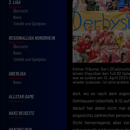
3. LIGA
Übersicht
News
Tabelle und Spielplan
REGIONALLIGA NORDRHEIN
Übersicht
News
Tabelle und Spielplan
Kölner Träume: Der LSCwünscht s
OBERLIGA
einem Sieg über den TuS 82 Opla
war es zuletzt am 12. April 2024
News
wieder zulassen, ist eine ander
dort, wo es nach dem eigene
ALLSTAR GAME
Gelnhausen (ebenfalls 8:0) a
darauf hat dabei nicht mal d
HARZ BEISEITE
angesichts zahlreicher persone
Sicht hervorragend, aber vo
HARZHELDEN
schwungvoll und besonders das