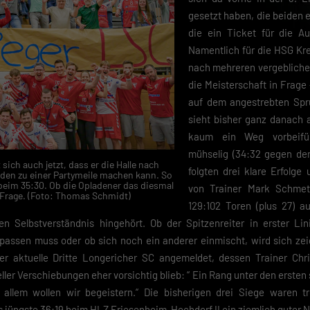
gesetzt haben, die beiden e
die ein Ticket für die Au
Namentlich für die HSG Kr
nach mehreren vergebliche
die Meisterschaft in Frage
auf dem angestrebten Spr
sieht bisher ganz danach 
kaum ein Weg vorbeifü
mühselig (34:32 gegen den
ich auch jetzt, dass er die Halle nach
folgten drei klare Erfolge
den zu einer Partymeile machen kann. So
 beim 35:30. Ob die Opladener das diesmal
von Trainer Mark Schmet
e Frage. (Foto: Thomas Schmidt)
129:102 Toren (plus 27) a
n Selbstverständnis hingehört. Ob der Spitzenreiter in erster Li
ufpassen muss oder ob sich noch ein anderer einmischt, wird sich z
er aktuelle Dritte Longericher SC angemeldet, dessen Trainer Chr
ller Verschiebungen eher vorsichtig blieb: “ Ein Rang unter den ersten
r allem wollen wir begeistern.“ Die bisherigen drei Siege waren 
 jüngste 36:19 beim HLZ Friesenheim-Hochdorf II ein ziemlich guter