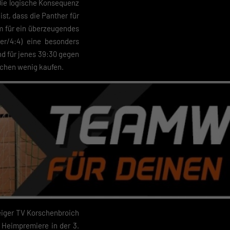
. Die logische Konsequenz
st, dass die Panther für
 geben
m für ein überzeugendes
er/4:4) eine besonders
nd für jenes 39:30 gegen
igen
schen wenig kaufen.
Zurück
pressum
teiger TV Korschenbroich
 Heimpremiere in der 3.