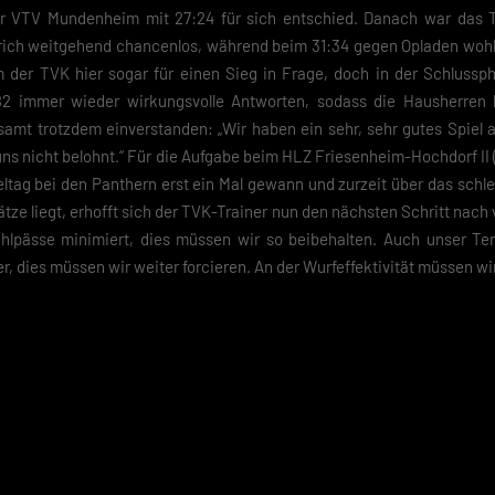
er VTV Mundenheim mit 27:24 für sich entschied. Danach war das 
erich weitgehend chancenlos, während beim 31:34 gegen Opladen wo
 der TVK hier sogar für einen Sieg in Frage, doch in der Schlussph
82 immer wieder wirkungsvolle Antworten, sodass die Hausherren l
samt trotzdem einverstanden: „Wir haben ein sehr, sehr gutes Spiel a
uns nicht belohnt.“ Für die Aufgabe beim HLZ Friesenheim-Hochdorf II (
ltag bei den Panthern erst ein Mal gewann und zurzeit über das schle
ätze liegt, erhofft sich der TVK-Trainer nun den nächsten Schritt nach
hlpässe minimiert, dies müssen wir so beibehalten. Auch unser Te
, dies müssen wir weiter forcieren. An der Wurfeffektivität müssen wir