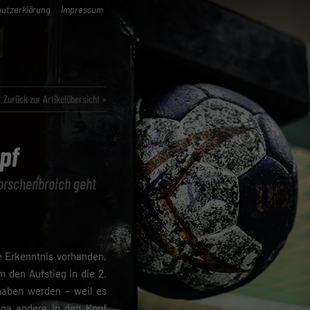
utzerklärung
Impressum
Zurück zur Artikelübersicht »
pf
Korschenbroich geht
ie Erkenntnis vorhanden,
 den Aufstieg in die 2.
haben werden – weil es
iga andere in den Kopf