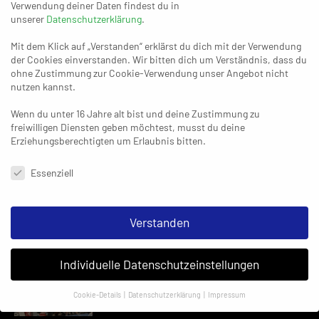
Verwendung deiner Daten findest du in
unserer
Datenschutzerklärung
.
Mit dem Klick auf „Verstanden“ erklärst du dich mit der Verwendung
der Cookies einverstanden. Wir bitten dich um Verständnis, dass du
30. APRIL 2024
ohne Zustimmung zur Cookie-Verwendung unser Angebot nicht
Reicht es doch? Der BHC und seine
nutzen kannst.
neuen Hochrechnungen
Wenn du unter 16 Jahre alt bist und deine Zustimmung zu
freiwilligen Diensten geben möchtest, musst du deine
Erziehungsberechtigten um Erlaubnis bitten.
Datenschutzeinstellungen & Nutzungsbedingungen
Essenziell
03. SEPTEMBER 2024
Die neue Saison: Wie hoch kann
Gummersbach fliegen?
Verstanden
Individuelle Datenschutzeinstellungen
03. JUNI 2024
Wolke sieben für Gummersbach,
Cookie-Details
Datenschutzerklärung
Impressum
Liga zwei für den BHC
Datenschutzeinstellungen