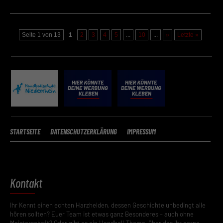
Zurück
Datenschutzeinstellungen
Essenziell (2)
Seite 1 von 13
1
2
3
4
5
...
10
...
»
Letzte »
Essenzielle Cookies ermöglichen grundlegende Funktionen und sind für die
einwandfreie Funktion der Website erforderlich.
Cookie-Informationen anzeigen
Datenschutzerklärung
Impressum
STARTSEITE
DATENSCHUTZERKLÄRUNG
IMPRESSUM
Kontakt
Ihr Kennt einen echten Harzhelden, dessen Geschichte unbedingt alle
hören sollten? Euer Team ist etwas ganz Besonderes – auch ohne
Meisterschaft? Oder gibt es ein Handball-Thema, über das ihr gerne