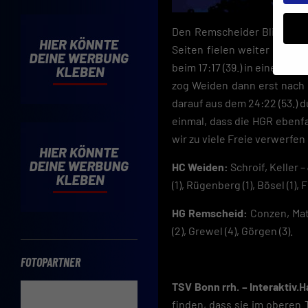
Den Remscheider Blitzstart
Seiten fielen weiter tröpfch
beim 17:17 (39.) in einer nu
zog Weiden dann erst nach d
Insbe
darauf aus dem 24:22 (53.) 
Limit
einmal, dass die HGR ebenfa
Adres
Cooki
wir zu viele Freie verwerfen
Verwe
HC Weiden:
Schroif, Keller –
Mit d
(1), Rügenberg (1), Bösel (1), F
einve
Cooki
HG Remscheid:
Conzen, Math
Wenn 
(2), Grewel (4), Görgen (3).
möcht
Hier 
FOTOPARTNER
Einwi
lasse
TSV Bonn rrh. – Interaktiv.H
finden, dass sie im oberen 