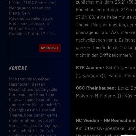
zunächst mit dem 25:21 (56.
bei den EUSA Games eine
Menge auch neben der
Rheinhausen mit dem 24:25 (5
Platte. Sein
27:24 (60.) eine halbe Minute 
Rückraumspieler lag am
Ende bei 45 Toren um
Thomas Molsner angetan, der d
Millimeter vor dem
überragend ran. Was merkwür
Rumänen Botond Balazs.
nachvollziehen kann. Es ist s
ganzen Umständen in Ordnung.
weiterlesen »
nicht in den Griff bekommen.“
BTB Aachen:
Schüler, Elsen
KONTAKT
(1), Kaesgen (1), Panse, Schna
Ihr kennt einen echten
Harzhelden, dessen
OSC Rheinhausen:
Lenz, Bor
Geschichte unbedingt alle
hören sollten? Euer Team
Molsner, M. Molsner (1), Käsler
ist etwas ganz Besonderes
– auch ohne Meisterschaft?
Oder gibt es ein Handball-
Thema, über das ihr gerne
HC Weiden – HG Remscheid 3
mehr erfahren möchtet?
Für alle Fragen, Anregungen
ein Offensiv-Spektakel un
und auch Kritik sind wir
Hausherren auf der Zielg
dankbar und rund um die