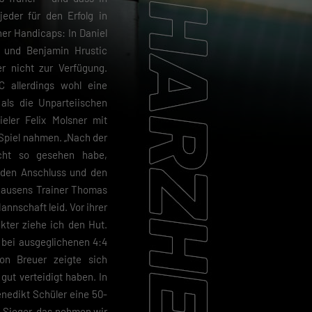
jeder für den Erfolg in
r Handicaps: In Daniel
 und Benjamin Hrustic
er nicht zur Verfügung.
 allerdings wohl eine
als die Unparteiischen
eler Felix Molsner mit
Spiel nahmen. „Nach der
icht so gesehen habe,
n den Anschluss und den
nhausens Trainer Thomas
Mannschaft leid. Vor ihrer
kter ziehe ich den Hut.
 bei ausgeglichenen 4:4
on Breuer zeigte sich
 gut verteidigt haben. In
nedikt Schüler eine 50-
e Sieger, das nehmen wir