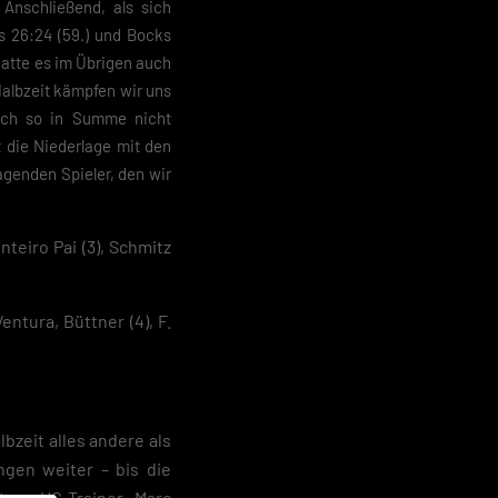
Anschließend, als sich
s 26:24 (59.) und Bocks
hatte es im Übrigen auch
Halbzeit kämpfen wir uns
 ich so in Summe nicht
 die Niederlage mit den
genden Spieler, den wir
nteiro Pai (3), Schmitz
entura, Büttner (4), F.
bzeit alles andere als
ngen weiter – bis die
ten. HC-Trainer Marc