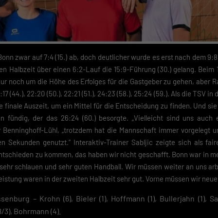
Bonn zwar auf 7:4 (15.) ab, doch deutlicher wurde es erst nach dem 9:8 
n Halbzeit über einen 6:2-Lauf die 15:9-Führung (30.) gelang. Beim 18:
nur noch um die Höhe des Erfolges für die Gastgeber zu gehen, aber R
17 (44.), 22:20 (50.), 22:21 (51.), 24:23 (58.), 25:24 (59.). Als die TSV in
hre finale Auszeit, um ein Mittel für die Entscheidung zu finden. Und 
ündig, der das 26:24 (60.) besorgte. „Vielleicht sind uns auch e
 Benninghoff-Lühl, „trotzdem hat die Mannschaft immer vorgelegt 
 Sekunden genutzt.“ Interaktiv-Trainer Sabljic zeigte sich als faire
ntschieden zu kommen, das haben wir nicht geschafft. Bonn war in m
 sehr schlauen und sehr guten Handball. Wir müssen weiter an uns ar
istung waren in der zweiten Halbzeit sehr gut. Vorne müssen wir neue 
enburg – Krohn (6), Bieler (1), Hoffmann (1), Bullerjahn (1), Sa
(8/3), Bohrmann (4).