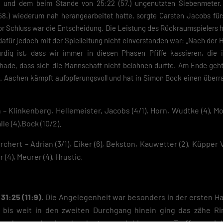
) und dem beim Stande von 25:22 (57.) ungenutzten Siebenmeter. 
8.) wiederum nah herangearbeitet hatte, sorgte Carsten Jacobs für
vor Schluss war die Entscheidung. Die Leistung des Rückraumspielers 
afür jedoch mit der Spielleitung nicht einverstanden war: „Nach der 
dig ist, dass wir immer in diesen Phasen Pfiffe kassieren, die
chade, dass sich die Mannschaft nicht belohnen durfte. Am Ende geht
 Aachen kämpft aufopferungsvoll und hat in Simon Bock einen überra
 – Klinkenberg, Hellemeister, Jacobs (4/1), Horn, Wudtke (4), Mo
lle (4),Bock (10/2).
chert – Adrian (3/1), Eiker (6), Bekston, Kauwetter (2), Küpper V
 (4), Meurer (4), Hrustic.
1:25 (11:9).
Die Angelegenheit war besonders in der ersten Hal
d bis weit in den zweiten Durchgang hinein ging das zähe Ri
eraden noch einmal zulegten und hier neun Treffer erziel