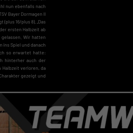
Zurück
ühl nun ebenfalls nach
 TSV Bayer Dormagen II
 (plus 16/plus 8). „Das
der ersten Halbzeit ab
 gelassen. Wir hatten
 ins Spiel und danach
pressum
ch so erwartet hatte:
ah hinterher auch der
n Halbzeit verloren, da
Charakter gezeigt und