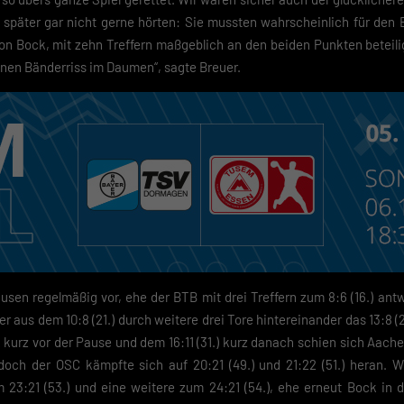
später gar nicht gerne hörten: Sie mussten wahrscheinlich für den E
n Bock, mit zehn Treffern maßgeblich an den beiden Punkten beteilig
einen Bänderriss im Daumen“, sagte Breuer.
ausen regelmäßig vor, ehe der BTB mit drei Treffern zum 8:6 (16.) an
r aus dem 10:8 (21.) durch weitere drei Tore hintereinander das 13:8 (
k kurz vor der Pause und dem 16:11 (31.) kurz danach schien sich Aac
doch der OSC kämpfte sich auf 20:21 (49.) und 21:22 (51.) heran. W
23:21 (53.) und eine weitere zum 24:21 (54.), ehe erneut Bock in d