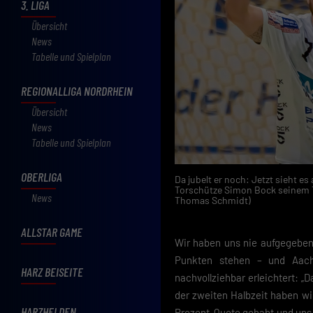
3. LIGA
Übersicht
News
Tabelle und Spielplan
REGIONALLIGA NORDRHEIN
Übersicht
News
Tabelle und Spielplan
OBERLIGA
Da jubelt er noch: Jetzt sieht e
Torschütze Simon Bock seinem Te
News
Thomas Schmidt)
ALLSTAR GAME
Wir haben uns nie aufgegeben.
Punkten stehen – und Aach
HARZ BEISEITE
nachvollziehbar erleichtert: „D
der zweiten Halbzeit haben w
HARZHELDEN
Prozent-Quote gehabt und uns 