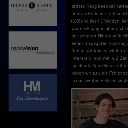
Sp
dritten Rang beendet hatten
dem am Ende hart erkämpften
Daten
Esse
(6:0) und des HC Weiden, der
Essen
war ein knapper, aber nicht 
Funkt
der zehnten Minute wirklic
einen megaguten Rückzug un
finden wir immer wieder g
Interaktiv, nun mit 4:2 Zä
spielende Sportliche Leiter 
haben wir zu viele Fehler 
in der zweiten Halbzeit sin