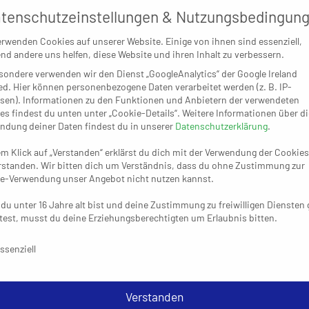
tenschutzeinstellungen & Nutzungsbedingun
ein Stück weit über die Qualität der Partie hinweg und fand in e
 sehr zähen Spiel behalten wir die Oberhand. Gegen etwas d
erwenden Cookies auf unserer Website. Einige von ihnen sind essenziell,
längere Atem. In der ersten Halbzeit dominieren beide Ab
nd andere uns helfen, diese Website und ihren Inhalt zu verbessern.
bzeit zwei bleibt es lange ausgeglichen, bis wir uns absetze
sondere verwenden wir den Dienst „GoogleAnalytics“ der Google Ireland
ed. Hier können personenbezogene Daten verarbeitet werden (z. B. IP-
letterte Weiden mit nun 6:2 Zählern auf den zweiten Tabellenpl
sen). Informationen zu den Funktionen und Anbietern der verwendeten
diesem Wochenende spielfreien Ersten TSV Bayer Dormagen II (6:
es findest du unten unter „Cookie-Details“. Weitere Informationen über di
i Auftaktsiegen und der zweiten Niederlage in Folge mit 4:4 
ndung deiner Daten findest du in unserer
Datenschutzerklärung
.
 Trainer Alexander Oelze regte sich darüber weniger auf: „Wir
em Klick auf „Verstanden“ erklärst du dich mit der Verwendung der Cookies
 15 hundertprozentige Chancen. Dann haben wir noch ein, zwei A
rstanden. Wir bitten dich um Verständnis, dass du ohne Zustimmung zur
e-Verwendung unser Angebot nicht nutzen kannst.
iden grundsätzlich in Ordnung. Aber in meiner langen Handbal
edsrichterleistung, die ich jemals gesehen habe – von der K
du unter 16 Jahre alt bist und deine Zustimmung zu freiwilligen Diensten
hnischen Sachen her, gerade in den letzten 15 Minuten 
est, musst du deine Erziehungsberechtigten um Erlaubnis bitten.
schutzeinstellungen & Nutzungsbedingungen
ssenziell
Verstanden