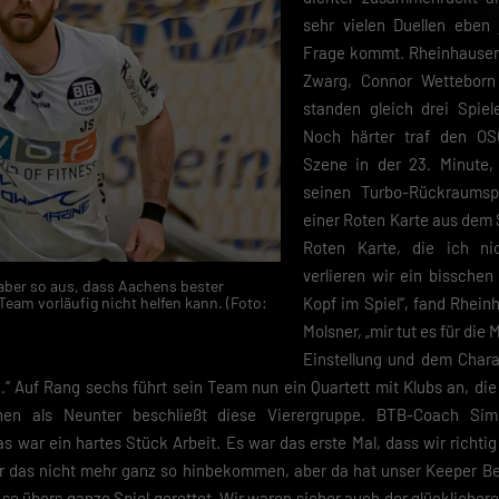
sehr vielen Duellen eben 
Frage kommt. Rheinhausene
Zwarg, Connor Wetteborn
standen gleich drei Spiel
Noch härter traf den OSC
Szene in der 23. Minute, 
seinen Turbo-Rückraumspi
einer Roten Karte aus dem 
Roten Karte, die ich n
verlieren wir ein bissche
s aber so aus, dass Aachens bester
am vorläufig nicht helfen kann. (Foto:
Kopf im Spiel“, fand Rhei
Molsner, „mir tut es für die 
Einstellung und dem Chara
“ Auf Rang sechs führt sein Team nun ein Quartett mit Klubs an, die
en als Neunter beschließt diese Vierergruppe. BTB-Coach Sim
as war ein hartes Stück Arbeit. Es war das erste Mal, dass wir richtig
ir das nicht mehr ganz so hinbekommen, aber da hat unser Keeper Be
so übers ganze Spiel gerettet. Wir waren sicher auch der glücklicher