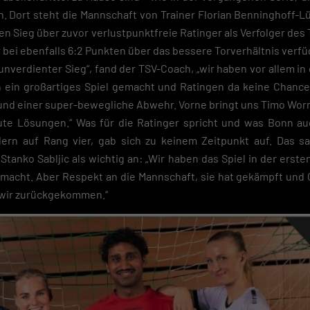
eichern
. Dort steht die Mannschaft von Trainer Florian Benninghoff-L
 Sieg über zuvor verlustpunktfreie Ratinger als Verfolger des
schutzeinstellungen
nziell (2)
 bei ebenfalls 6:2 Punkten über das bessere Torverhältnis verfügt
zielle Cookies ermöglichen grundlegende Funktionen und sind für die einwandfreie
unverdienter Sieg“, fand der TSV-Coach, „wir haben vor allem in 
ion der Website erforderlich.
h ein großartiges Spiel gemacht und Ratingen da keine Chance
Cookie-Informationen anzeigen
d einer super-bewegliche Abwehr. Vorne bringt uns Timo Worm
Datenschutzerklärung
Im
ute Lösungen.“ Was für die Ratinger spricht und was Bonn au
hlern auf Rang vier, gab sich zu keinem Zeitpunkt auf. Das s
Stanko Sabljic als wichtig an: „Wir haben das Spiel in der erste
gemacht. Aber Respekt an die Mannschaft, sie hat gekämpft und 
d wir zurückgekommen.“