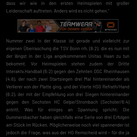
dass wir wie in den ersten Heimspielen mit großer
Ireland Limited. Hier können personenbezogene Daten verarbeitet wer
(z. B. IP-Adressen). Informationen zu den Funktionen und Anbietern de
Leidenschaft auftreten. Anders wird es nicht gehen.“
verwendeten Cookies findest du unten unter „Cookie-Details“. Weitere
Informationen über die Verwendung deiner Daten findest du in
unserer
Datenschutzerklärung
.
Mit dem Klick auf „Verstanden“ erklärst du dich mit der Verwendung der
Nummer zwei in der Klasse ist gerade und vielleicht zur
Cookies einverstanden. Wir bitten dich um Verständnis, dass du ohne
eigenen Überraschung die TSV Bonn rrh. (8:2), die es nun mit
Zustimmung zur Cookie-Verwendung unser Angebot nicht nutzen kann
der längst in der Liga angekommenen Unitas Haan zu tun
Wenn du unter 16 Jahre alt bist und deine Zustimmung zu freiwilligen
bekommt. Vor Heimspielen stehen zudem der Dritte
Diensten geben möchtest, musst du deine Erziehungsberechtigten um
Interaktv.Handball (6:2) gegen den Zehnten OSC Rheinhausen
Erlaubnis bitten.
(4:6), der nach zwei Startsiegen drei Mal hintereinander als
Hier finden Sie eine Übersicht über alle verwendeten Cookies. Sie kön
Ihre Einwilligung zu ganzen Kategorien geben oder sich weitere
Verlierer von der Platte ging, und der Vierte HSG Refrath/Hand
Informationen anzeigen lassen und so nur bestimmte Cookies
(6:2), der mit der Empfehlung von drei Siegen hintereinander
auswählen.
gegen den Sechsten HC Gelpe/Strombach (Sechster/6:4)
antritt. Was für einiges an Spannung spricht: Die
Speichern
Gummersbacher haben gleichfalls eine Serie von drei Erfolgen
Zurück
am Stück im Rücken. Möglicherweise noch viel spannender ist
Datenschutzeinstellungen
jedoch die Frage, was aus der HG Remscheid wird – für die ja
Essenziell (2)