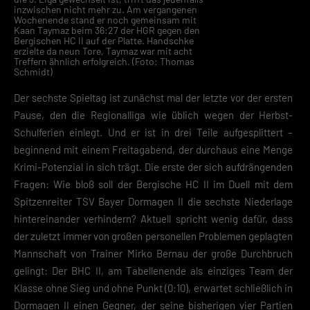
inzwischen nicht mehr zu. Am vergangenen
Wochenende stand er noch gemeinsam mit
Kaan Taymaz beim 36:27 der HGR gegen den
Bergischen HC II auf der Platte. Handschke
erzielte da neun Tore, Taymaz war mit acht
Treffern ähnlich erfolgreich. (Foto: Thomas
Schmidt)
Der sechste Spieltag ist zunächst mal der letzte vor der ersten
Pause, den die Regionalliga wie üblich wegen der Herbst-
Schulferien einlegt. Und er ist in drei Teile aufgesplittert –
beginnend mit einem Freitagabend, der durchaus eine Menge
Krimi-Potenzial in sich trägt. Die erste der sich aufdrängenden
Fragen: Wie bloß soll der Bergische HC II im Duell mit dem
Spitzenreiter TSV Bayer Dormagen II die sechste Niederlage
hintereinander verhindern? Aktuell spricht wenig dafür, dass
der zuletzt immer von großen personellen Problemen geplagten
Mannschaft von Trainer Mirko Bernau der große Durchbruch
gelingt: Der BHC II, am Tabellenende als einziges Team der
Klasse ohne Sieg und ohne Punkt (0:10), erwartet schließlich in
Dormagen II einen Gegner, der seine bisherigen vier Partien