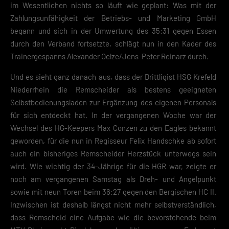
im Wesentlichen nichts so läuft wie geplant: Was mit der
Essenzielle Cookies ermöglichen grundlegende Funktionen und sind für die
Zahlungsunfähigkeit der Betriebs- und Marketing GmbH
einwandfreie Funktion der Website erforderlich.
begann und sich in der Umwertung des 35:31 gegen Essen
Cookie-Informationen anzeigen
durch den Verband fortsetzte, schlägt nun in den Kader des
Datenschutzerklärung
Impres
Trainergespanns Alexander Oelze/Jens-Peter Reinarz durch.
Und es sieht ganz danach aus, dass der Drittligist HSG Krefeld
Niederrhein die Remscheider als bestens geeigneten
Selbstbedienungsladen zur Ergänzung des eigenen Personals
für sich entdeckt hat. In der vergangenen Woche war der
Wechsel des HG-Keepers Max Conzen zu den Eagles bekannt
geworden, für die nun in Regisseur Felix Handschke ab sofort
auch ein bisheriges Remscheider Herzstück unterwegs sein
wird. Wie wichtig der 34-Jährige für die HGR war, zeigte er
noch am vergangenen Samstag als Dreh- und Angelpunkt
sowie mit neun Toren beim 36:27 gegen den Bergischen HC II.
Inzwischen ist deshalb längst nicht mehr selbstverständlich,
dass Remscheid eine Aufgabe wie die bevorstehende beim