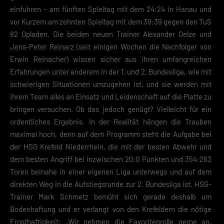
einfuhren – am fünften Spieltag mit dem 24:24 in Hanau und
vor Kurzem am zehnten Spieltag mit dem 39:39 gegen den TuS
82 Opladen. Die beiden neuen Trainer Alexander Oelze und
Jens-Peter Reinarz (seit einigen Wochen die Nachfolger von
Erwin Reinacher) wissen sicher aus ihren umfangreichen
Erfahrungen unter anderem in der 1. und 2. Bundesliga, wie mit
schwierigen Situationen umzugehen ist, und sie werden mit
ihrem Team alles an Einsatz und Leidenschaft auf die Platte zu
bringen versuchen. Ob das jedoch genügt? Vielleicht für ein
ordentliches Ergebnis. In der Realität hängen die Trauben
maximal hoch, denn auf dem Programm steht die Aufgabe bei
der HSG Krefeld Niederrhein, die mit der besten Abwehr und
dem besten Angriff bei inzwischen 20:0 Punkten und 354:263
Toren beinahe in einer eigenen Liga unterwegs und auf dem
direkten Weg in die Aufstiegsrunde zur 2. Bundesliga ist. HSG-
Trainer Mark Schmetz bemüht sich gerade deshalb um
Bodenhaftung und er verlangt von den Krefeldern die nötige
Ernsthaftigkeit: „Wir nehmen die Favoritenrolle gerne an,