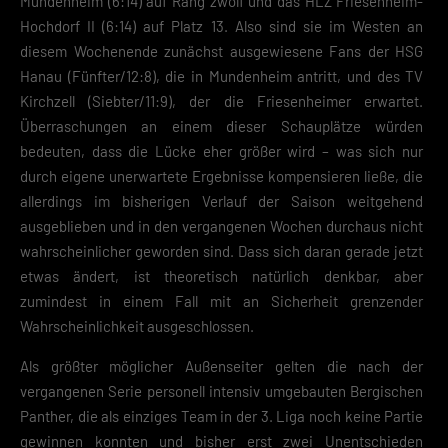
Mundenheim (6:14) auf Rang zwölf und das HLZ Friesenheim-
Hochdorf II (6:14) auf Platz 13. Also sind sie im Westen an
diesem Wochenende zunächst ausgewiesene Fans der HSG
Hanau (Fünfter/12:8), die in Mundenheim antritt, und des TV
Kirchzell (Siebter/11:9), der die Friesenheimer erwartet.
Überraschungen an einem dieser Schauplätze würden
bedeuten, dass die Lücke eher größer wird – was sich nur
durch eigene unerwartete Ergebnisse kompensieren ließe, die
allerdings im bisherigen Verlauf der Saison weitgehend
ausgeblieben und in den vergangenen Wochen durchaus nicht
wahrscheinlicher geworden sind. Dass sich daran gerade jetzt
etwas ändert, ist theoretisch natürlich denkbar, aber
zumindest in einem Fall mit an Sicherheit grenzender
Wahrscheinlichkeit ausgeschlossen.
Als größter möglicher Außenseiter gelten die nach der
vergangenen Serie personell intensiv umgebauten Bergischen
Panther, die als einziges Team in der 3. Liga noch keine Partie
gewinnen konnten und bisher erst zwei Unentschieden