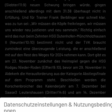
(Siebter/11:9) neuen Schwung bringen würde, gingen
anschließend allerdings mit dem 31:38 überhaupt nicht in
Erfüllung. Und für Trainer Frank Berblinger war schnell klar,
was zu tun sei: „Wir müssen die Köpfe freikriegen, wir müssen
uns wieder neu justieren und neu sammeln.“ Richtig einfach
wird das nun beim Zehnten HSG Dutenhofen-Münchholzhausen
II (Neunter/10:10) bestimmt nicht und der TVK braucht
zumindest eine überzeugende Leistung, die er anschließend
mit auf den Rest des Weges für 2024 nehmen kann. Dort gibt es
am 23. November zunächst das Heimspiel gegen die HSG
Rodgau Nieder-Roden (Elfter/8:10), bevor am 29. November in
Aldekerk die Herausforderung aus der Kategorie Abstiegsfinale
auf dem Programm steht. Beschließen werden die
Korschenbroicher das Kalenderjahr am 7. Dezember bei
Saase3 Leutershausen (Dritter/14:6) und am 14. Dezember
gegen die HG Saarlouis (Zehnter/10:10).
Datenschutzeinstellungen & Nutzungsbedin
Sturmerprobt und im Abstiegskampf gestählt (vor allem aus der
ngen