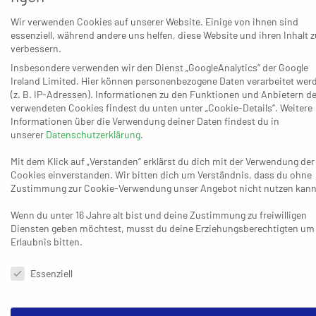
vergangenen Saison) ist der TV Aldekerk, der mit einer
Wir verwenden Cookies auf unserer Website. Einige von ihnen sind
erstaunlichen Bilanz daherkommt – weil kein einziger der
essenziell, während andere uns helfen, diese Website und ihren Inhalt z
bisherigen vier Punkte aus einem Heimspiel stammt, obwohl es
verbessern.
an Fan-Unterstützung in der Vogteihalle in der Regel eher nicht
Insbesondere verwenden wir den Dienst „GoogleAnalytics“ der Google
fehlt. Den einen Sieg und die zwei Unentschieden brachte die
Ireland Limited. Hier können personenbezogene Daten verarbeitet wer
(z. B. IP-Adressen). Informationen zu den Funktionen und Anbietern de
Mannschaft des Trainergespanns Tim Gentges/Nils Wallrath
verwendeten Cookies findest du unten unter „Cookie-Details“. Weitere
trotzdem von Auswärts-Dientreisen am 14. September zur TSG
Informationen über die Verwendung deiner Daten findest du in
Haßloch (30:30), am 28. September zum TV Kirchzell (31:31) und
unserer
Datenschutzerklärung
.
am 3. Oktober zu den Bergischen Panthern mit (33:29). In der
Mit dem Klick auf „Verstanden“ erklärst du dich mit der Verwendung der
Folge gab es aber wieder vier zum Teil sehr schmerzhafte
Cookies einverstanden. Wir bitten dich um Verständnis, dass du ohne
Niederlagen und zuletzt ohne die fehlenden Top-Torjäger David
Zustimmung zur Cookie-Verwendung unser Angebot nicht nutzen kann
Hansen und Thomas Plhak ein offensiv besonders mageres
Wenn du unter 16 Jahre alt bist und deine Zustimmung zu freiwilligen
20:25 in Friesenheim. Dass die Trauben nun gegen
Diensten geben möchtest, musst du deine Erziehungsberechtigten um
Leutershausen vermutlich noch höher hängen, ist nicht nur
Erlaubnis bitten.
Gentges klar: „Das ist eine der Spitzenmannschaften der Liga
Datenschutzeinstellungen & Nutzungsbedingungen
und sie stehen jetzt zu Recht da, wo sie stehen. Da müssen wir
Essenziell
schon einen Sahnetag erwischen, um da zu bestehen.“
Hoffnung zieht der TVA unter anderem daraus, dass die