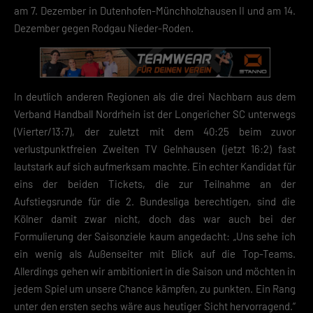
Ihre Einwilligung zu ganzen Kategorien geben oder sich weitere
am 7. Dezember in Dutenhofen-Münchholzhausen II und am 14.
Informationen anzeigen lassen und so nur bestimmte Cookies
Dezember gegen Rodgau Nieder-Roden.
auswählen.
Speichern
Zurück
In deutlich anderen Regionen als die drei Nachbarn aus dem
Datenschutzeinstellungen
Verband Handball Nordrhein ist der Longericher SC unterwegs
Essenziell (2)
(Vierter/13:7), der zuletzt mit dem 40:25 beim zuvor
Essenzielle Cookies ermöglichen grundlegende Funktionen und sind für die
verlustpunktfreien Zweiten TV Gelnhausen (jetzt 16:2) fast
einwandfreie Funktion der Website erforderlich.
lautstark auf sich aufmerksam machte. Ein echter Kandidat für
Cookie-Informationen anzeigen
eins der beiden Tickets, die zur Teilnahme an der
Datenschutzerklärung
Impres
Aufstiegsrunde für die 2. Bundesliga berechtigen, sind die
Kölner damit zwar nicht, doch das war auch bei der
Formulierung der Saisonziele kaum angedacht: „Uns sehe ich
ein wenig als Außenseiter mit Blick auf die Top-Teams.
Allerdings gehen wir ambitioniert in die Saison und möchten in
jedem Spiel um unsere Chance kämpfen, zu punkten. Ein Rang
unter den ersten sechs wäre aus heutiger Sicht hervorragend.“