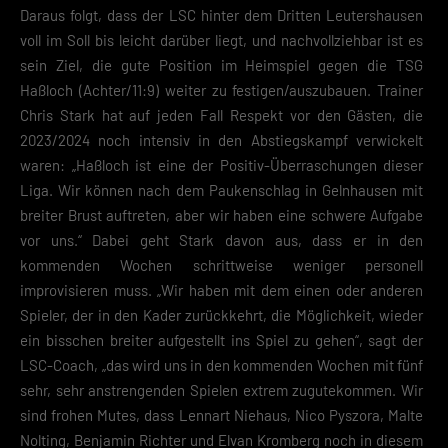
Daraus folgt, dass der LSC hinter dem Dritten Leutershausen
voll im Soll bis leicht darüber liegt, und nachvollziehbar ist es
sein Ziel, die gute Position im Heimspiel gegen die TSG
Haßloch (Achter/11:9) weiter zu festigen/auszubauen. Trainer
Chris Stark hat auf jeden Fall Respekt vor den Gästen, die
2023/2024 noch intensiv in den Abstiegskampf verwickelt
waren: „Haßloch ist eine der Positiv-Überraschungen dieser
Liga. Wir können nach dem Paukenschlag in Gelnhausen mit
breiter Brust auftreten, aber wir haben eine schwere Aufgabe
vor uns.“ Dabei geht Stark davon aus, dass er in den
kommenden Wochen schrittweise weniger personell
improvisieren muss. „Wir haben mit dem einen oder anderen
Spieler, der in den Kader zurückkehrt, die Möglichkeit, wieder
ein bisschen breiter aufgestellt ins Spiel zu gehen“, sagt der
LSC-Coach, „das wird uns in den kommenden Wochen mit fünf
sehr, sehr anstrengenden Spielen extrem zugutekommen. Wir
sind frohen Mutes, dass Lennart Niehaus, Nico Pyszora, Malte
Nolting, Benjamin Richter und Elvan Kromberg noch in diesem