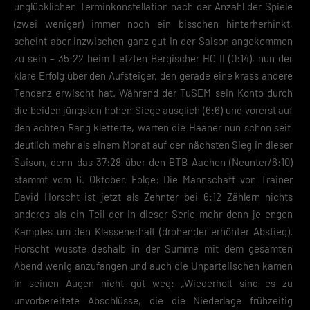
unglücklichen Terminkonstellation nach der Anzahl der Spiele
(zwei weniger) immer noch ein bisschen hinterherhinkt,
scheint aber inzwischen ganz gut in der Saison angekommen
zu sein – 35:22 beim Letzten Bergischer HC II (0:14), nun der
klare Erfolg über den Aufsteiger, den gerade eine krass andere
Tendenz erwischt hat. Während der TuSEM sein Konto durch
die beiden jüngsten hohen Siege ausglich (6:6) und vorerst auf
den achten Rang kletterte, warten die Haaner nun schon seit
deutlich mehr als einem Monat auf den nächsten Sieg in dieser
Saison, denn das 37:28 über den BTB Aachen (Neunter/6:10)
stammt vom 6. Oktober. Folge: Die Mannschaft von Trainer
David Horscht ist jetzt als Zehnter bei 6:12 Zählern nichts
anderes als ein Teil der in dieser Serie mehr denn je engen
Kampfes um den Klassenerhalt (drohender erhöhter Abstieg).
Horscht wusste deshalb in der Summe mit dem gesamten
Abend wenig anzufangen und auch die Unparteiischen kamen
in seinen Augen nicht gut weg: „Wiederholt sind es zu
unvorbereitete Abschlüsse, die die Niederlage frühzeitig