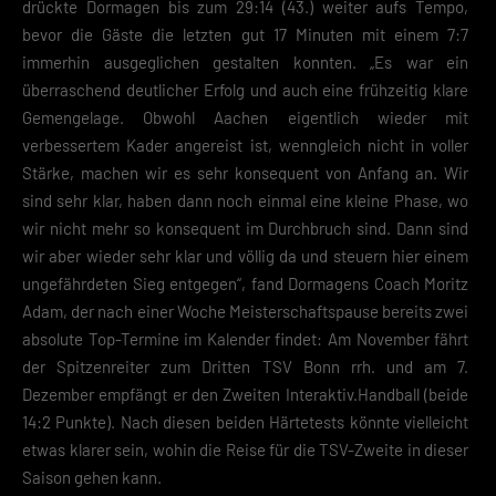
drückte Dormagen bis zum 29:14 (43.) weiter aufs Tempo,
bevor die Gäste die letzten gut 17 Minuten mit einem 7:7
immerhin ausgeglichen gestalten konnten. „Es war ein
überraschend deutlicher Erfolg und auch eine frühzeitig klare
Gemengelage. Obwohl Aachen eigentlich wieder mit
verbessertem Kader angereist ist, wenngleich nicht in voller
Stärke, machen wir es sehr konsequent von Anfang an. Wir
sind sehr klar, haben dann noch einmal eine kleine Phase, wo
wir nicht mehr so konsequent im Durchbruch sind. Dann sind
wir aber wieder sehr klar und völlig da und steuern hier einem
ungefährdeten Sieg entgegen“, fand Dormagens Coach Moritz
Adam, der nach einer Woche Meisterschaftspause bereits zwei
absolute Top-Termine im Kalender findet: Am November fährt
der Spitzenreiter zum Dritten TSV Bonn rrh. und am 7.
Dezember empfängt er den Zweiten Interaktiv.Handball (beide
14:2 Punkte). Nach diesen beiden Härtetests könnte vielleicht
etwas klarer sein, wohin die Reise für die TSV-Zweite in dieser
Saison gehen kann.