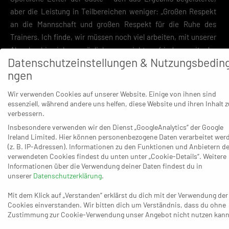
aber die Leistung in Teilbereichen weniger: „Großen Respekt
an die Mannschaft und großen Respekt für die Ruhe des
Trainers. Ich finde, wir müssen noch viel arbeiten, mit unserer
Abwehr bin ich persönlich gar nicht zufrieden, mit der
Datenschutzeinstellungen & Nutzungsbedin
Mannschaft nicht und mit mir selbst nicht.“ In der Tabelle ist
ngen
Interaktiv nun als Zweiter zusammen mit der TSV Bonn rrh.
(beide 14:2 Punkte) der erste Verfolger des Spitzenreiters TSV
Wir verwenden Cookies auf unserer Website. Einige von ihnen sind
Bayer Dormagen, während Gelpe/Strombach (8:8) als Sechster
essenziell, während andere uns helfen, diese Website und ihren Inhalt z
verbessern.
das extrem breite Mittelfeld anführt.
Insbesondere verwenden wir den Dienst „GoogleAnalytics“ der Google
Ireland Limited. Hier können personenbezogene Daten verarbeitet wer
(z. B. IP-Adressen). Informationen zu den Funktionen und Anbietern de
verwendeten Cookies findest du unten unter „Cookie-Details“. Weitere
Informationen über die Verwendung deiner Daten findest du in
unserer
Datenschutzerklärung
.
Interaktiv drehte das 2:3 (4.) übers 4:3 (6.) in ein 7:5 (10.), ehe
Mit dem Klick auf „Verstanden“ erklärst du dich mit der Verwendung der
Gelpe übers 8:8 (15.) und 10:10 (17.) mit dem 12:10 (20.)
Cookies einverstanden. Wir bitten dich um Verständnis, dass du ohne
zurückkam. Anschließend gehörte das letzte Drittel der ersten
Zustimmung zur Cookie-Verwendung unser Angebot nicht nutzen kann
Halbzeit ganz klar den Ratingern, die durch einen 6:1-Lauf