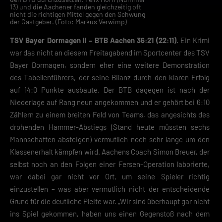
13) und die Aachener fanden gleichzeitig oft
nicht die richtigen Mittel gegen den Schwung
der Gastgeber. (Foto: Markus Verwimp)
TSV Bayer Dormagen II – BTB Aachen 36:21 (22:11).
Ein Krimi
war das nicht an diesem Freitagabend im Sportcenter des TSV
Bayer Dormagen, sondern eher eine weitere Demonstration
des Tabellenführers, der seine Bilanz durch den klaren Erfolg
auf 14:0 Punkte ausbaute. Der BTB dagegen ist nach der
Niederlage auf Rang neun angekommen und er gehört bei 6:10
Zählern zu einem breiten Feld von Teams, das angesichts des
drohenden Hammer-Abstiegs (Stand heute müssten sechs
Mannschaften absteigen) vermutlich noch sehr lange um den
Klassenerhalt kämpfen wird. Aachens Coach Simon Breuer, der
selbst noch an den Folgen einer Fersen-Operation laborierte,
war dabei gar nicht vor Ort, um seine Spieler richtig
einzustellen – was aber vermutlich nicht der entscheidende
Grund für die deutliche Pleite war. „Wir sind überhaupt gar nicht
ins Spiel gekommen, haben uns einen Gegenstoß nach dem