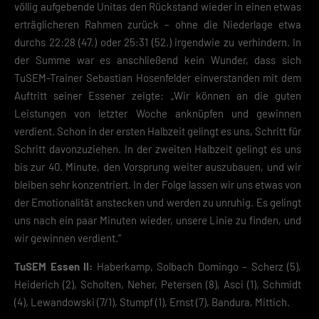
völlig aufgebende Unitas den Rückstand wieder in einen etwas
erträglicheren Rahmen zurück – ohne die Niederlage etwa
durchs 22:28 (47.) oder 25:31 (52.) irgendwie zu verhindern. In
der Summe war es anschließend kein Wunder, dass sich
TuSEM-Trainer Sebastian Hosenfelder einverstanden mit dem
Auftritt seiner Essener zeigte: „Wir können an die guten
Leistungen von letzter Woche anknüpfen und gewinnen
verdient. Schon in der ersten Halbzeit gelingt es uns, Schritt für
Schritt davonzuziehen. In der zweiten Halbzeit gelingt es uns
bis zur 40. Minute, den Vorsprung weiter auszubauen, und wir
bleiben sehr konzentriert. In der Folge lassen wir uns etwas von
der Emotionalität anstecken und werden zu unruhig. Es gelingt
uns nach ein paar Minuten wieder, unsere Linie zu finden, und
wir gewinnen verdient.“
TuSEM Essen II:
Haberkamp, Solbach Domingo – Scherz (5),
Heiderich (2), Scholten, Neher, Petersen (8), Asci (1), Schmidt
(4), Lewandowski (7/1), Stumpf (1), Ernst (7), Bandura, Mittich.