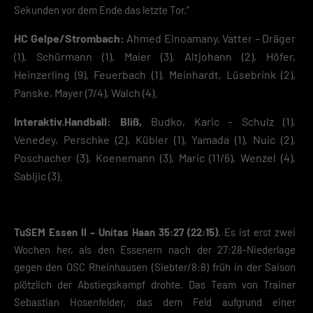
Mit dem Klick auf „Verstanden“ erklärst du dich mit der Verwendung der
Sekunden vor dem Ende das letzte Tor.“
Cookies einverstanden. Wir bitten dich um Verständnis, dass du ohne
Zustimmung zur Cookie-Verwendung unser Angebot nicht nutzen kann
HC Gelpe/Strombach:
Ahmed Elnoamany, Vatter – Dräger
(1), Schürmann (1), Maier (3), Altjohann (2), Höfer,
Wenn du unter 16 Jahre alt bist und deine Zustimmung zu freiwilligen
Diensten geben möchtest, musst du deine Erziehungsberechtigten um
Heinzerling (9), Feuerbach (1), Meinhardt, Lüsebrink (2),
Erlaubnis bitten.
Panske, Mayer (7/4), Walch (4).
Hier finden Sie eine Übersicht über alle verwendeten Cookies. Sie kön
Ihre Einwilligung zu ganzen Kategorien geben oder sich weitere
Interaktiv.Handball: Bliß,
Budko, Karic – Schulz (1),
Informationen anzeigen lassen und so nur bestimmte Cookies
auswählen.
Venedey, Perschke (2), Kübler (1), Yamada (1), Nuic (2),
Poschacher (3), Koenemann (3), Maric (11/6), Wenzel (4),
Speichern
Sabljic (3).
Zurück
Datenschutzeinstellungen
Essenziell (2)
TuSEM Essen II – Unitas Haan
35:27
(
22:15
).
Es ist erst zwei
Wochen her, als den Essenern nach der 27:28-Niederlage
Essenzielle Cookies ermöglichen grundlegende Funktionen und sind für die
einwandfreie Funktion der Website erforderlich.
gegen den OSC Rheinhausen (Siebter/8:8) früh in der Saison
Cookie-Informationen anzeigen
plötzlich der Abstiegskampf drohte. Das Team von Trainer
Sebastian Hosenfelder, das dem Feld aufgrund einer
Datenschutzerklärung
Impres