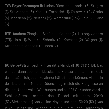
TSV Bayer Dormagen II:
Ludorf, Dürselen – Landau (5), Srugies
(1), Stolzenberg (6), Kohl (1), Emmerich (1), Ostrowski (2), Szabo
(4), Mosblech (2), Mertens (2), Werschkull (5/4), Leis (4), Krist
(3).
BTB Aachen:
Zhagloul, Schüler – Mattner (2), Herzog, Jacobs
(7/1), Horn (1), Wudtke, Schmitz (4), Kaesgen (2), Wagner (1),
Klinkenberg, Schnalle (2), Bock (2).
HC Gelpe/Strombach – Interaktiv.Handball 30:31 (13:16).
Das
war zur dann doch ein klassisches Freitagsdrama – ein Duell,
das tatsächlich jeden Gewinner hätte finden können. Alleine in
den letzten vier Minuten überschlugen sich die Ereignisse an
diesem Abend voller Wendungen und bis 106 Sekunden vor der
Schluss-Sirene schien das Pendel mit dem 29:29
(57./Siebenmeter) von Julian Mayer und dem 30:29 (59.) von
Mike Heinzerling wieder auf die Seite der Hausherren