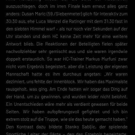
auszuschlagen, doch im irren Finale kam erneut alles ganz
anders: Dusan Maric (59./Siebenmeter) glich für Interaktiv zum
30:30 aus, ehe Luca Wenzel die Ratinger mit dem 31:30 fast in
den siebten Himmel warf – als nur noch vier Sekunden auf der
Uhr standen und dem HC keine Zeit mehr für eine weitere
Antwort blieb. Die Reaktionen der Beteiligten fielen später
nachvollziehbar sehr gemischt aus und sie waren irgendwie
doppelt erstaunlich. So war HC-Trainer Markus Murfuni zwar
nicht vom Ergebnis begeistert, aber die Leistung der eigenen
Mannschaft hatte es ihm durchaus angetan: „Wir waren
dezimiert, uns fehlte der Innenblock. Wir haben das Maximalste
rausgeholt, was ging. Am Ende hatten wir sogar das Ding auf
der Hand, um zu gewinnen, und wurden leider nicht belohnt.
Ein Unentschieden wäre mehr als verdient gewesen für beide
Seiten. Wir haben aufopferungsvoll gefightet und ich bin
extrem stolz auf die Truppe, wie sie das heute gemacht haben.“
Den Kontrast dazu bildete Stanko Sabljic, der spielende
Sportliche Leiter der Gäste – den das Ergebnis begeisterte,