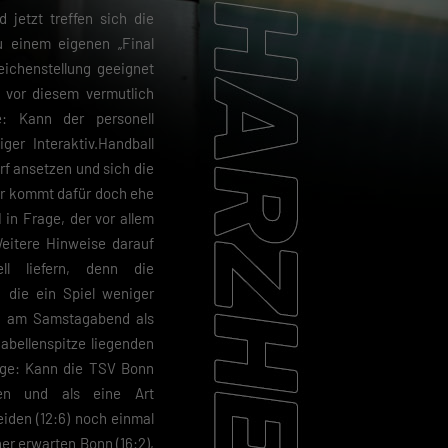
 jetzt treffen sich die
u einem eigenen „Final
eichenstellung geeignet
 vor diesem vermutlich
: Kann der personell
ger Interaktiv.Handball
f ansetzen und sich die
er kommt dafür doch ehe
in Frage, der vor allem
Weitere Hinweise darauf
ll liefern, denn die
 die ein Spiel weniger
en am Samstagabend als
Tabellenspitze liegenden
rage: Kann die TSV Bonn
tzen und als eine Art
iden (12:6) noch einmal
er erwarten Bonn (16:2),