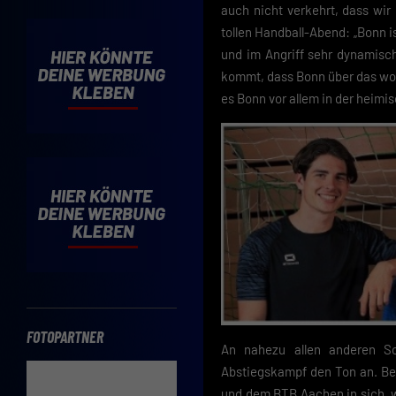
auch nicht verkehrt, dass wir 
tollen Handball-Abend: „Bonn i
Mit d
einve
und im Angriff sehr dynamisch
Cooki
kommt, dass Bonn über das woh
es Bonn vor allem in der heim
Wenn 
möcht
Hier 
Einwi
lasse
Sp
Daten
Esse
Essen
Funkt
FOTOPARTNER
An nahezu allen anderen Sc
Abstiegskampf den Ton an. Ber
und dem BTB Aachen in sich, we