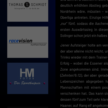
deutlich erhöhten Abstieg geb
Nordrhein wäre, müssten – w
Oberliga antreten. Einzige Hi
„nur“ fünf, sodass die Aachen
ersten Auswärtssieg in dies
Solinger schon jetzt ein halbes 
Jener Aufsteiger holte am ve
der aber alleine nicht reicht,
Trinks wieder mit dem Traine
Erfolg – wobei die Essener al
Zone angekommen sind. Immer
(Zehnter/6:12), der aber gera
Lebenszeichen abgegeben ha
Mannschaften mit einem posi
verschenken hat. Das kann si
dessen fünf zum Teil sehr klar
Haaner, auf Rang elf angekom