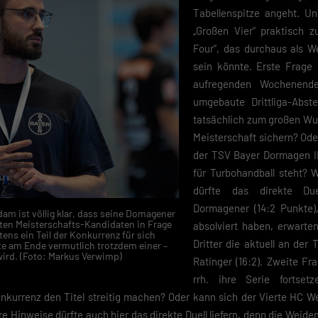
Tabellenspitze angeht. Und
„Großen Vier“ praktisch z
Four“, das durchaus als W
sein könnte. Erste Frage
aufregenden Wochenende
umgebaute Drittliga-Abstei
tatsächlich zum großen Wur
Meisterschaft sichern? Od
der TSV Bayer Dormagen II 
für Turbohandball steht? 
dürfte das direkte Due
Dormagener (14:2 Punkte),
dam ist völlig klar, dass seine Domagener
rsten Meisterschafts-Kandidaten in Frage
absolviert haben, erwart
ns ein Teil der Konkurrenz für sich
Dritter die aktuell an der 
te am Ende vermutlich trotzdem einer –
ird. (Foto: Markus Verwimp)
Ratinger (16:2). Zweite F
rrh. ihre Serie fortse
kurrenz den Titel streitig machen? Oder kann sich der Vierte HC We
 Hinweise dürfte auch hier das direkte Duell liefern, denn die Weiden