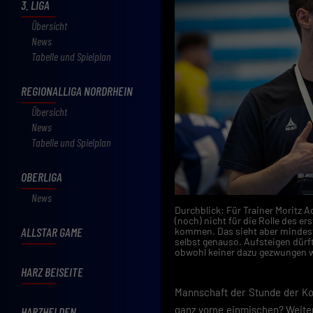
3. LIGA
Übersicht
News
Tabelle und Spielplan
REGIONALLIGA NORDRHEIN
Übersicht
News
Tabelle und Spielplan
OBERLIGA
News
Durchblick: Für Trainer Moritz A
(noch) nicht für die Rolle des e
ALLSTAR GAME
kommen. Das sieht aber mindeste
selbst genauso. Aufsteigen dürf
obwohl keiner dazu gezwungen w
HARZ BEISEITE
Mannschaft der Stunde der Kon
ganz vorne einmischen? Weitere
HARZHELDEN