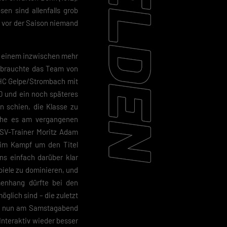
sen sind allenfalls grob
ja vor der Saison niemand
it einem inzwischen mehr
k brauchte das Team von
 HC Gelpe/Strombach mit
0 und ein noch späteres
 schien, die Klasse zu
 ehe es am vergangenen
TSV-Trainer Moritz Adam
 im Kampf um den Titel
ns einfach darüber klar
piele zu dominieren, und
menhang dürfte bei den
lich sind – die zuletzt
das nun am Samstagabend
Interaktiv wieder besser