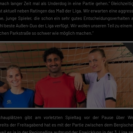
nach langer Zeit mal als Underdog in eine Partie gehen.“ Gleichzeitig
st aktuell neben Ratingen das Maß der Liga. Wir erwarten eine aggres
em Klick auf „Verstanden“ erklärst du dich mit der Verwendung der Cookies
rstanden. Wir bitten dich um Verständnis, dass du ohne Zustimmung zur
e, junge Spieler, die schon ein sehr gutes Entscheidungsverhalten 
e-Verwendung unser Angebot nicht nutzen kannst.
l beste Außen-Duo der Liga verfügt. Wir wollen unseren Teil zu einem
ischen Parkstraße so schwer wie möglich machen.“
du unter 16 Jahre alt bist und deine Zustimmung zu freiwilligen Diensten
est, musst du deine Erziehungsberechtigten um Erlaubnis bitten.
finden Sie eine Übersicht über alle verwendeten Cookies. Sie können Ihre
lligung zu ganzen Kategorien geben oder sich weitere Informationen anze
n und so nur bestimmte Cookies auswählen.
eichern
schutzeinstellungen
nziell (2)
zielle Cookies ermöglichen grundlegende Funktionen und sind für die einwandfreie
ion der Website erforderlich.
Cookie-Informationen anzeigen
hauplätzen gibt am vorletzten Spieltag vor der Pause über We
Datenschutzerklärung
Im
eits der Freitagabend hat es mit der Partie zwischen dem Bergischen
il es ja in der Regionalliga aufgrund der Enwicklung in der 3. Liga s