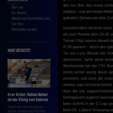
das nur über das etwas schlech
Über uns
möglich – und den festen Willen
Für Vereine
geäußert. Damals war eher Zur
Werben auf Harzhelden.news
Fair Play
Interaktiv fährt mit einer Se
Mitarbeiter werden
als zwei Monate alten 24:26 
Trainer Filip Lazarov danach 
31:30 gewann – durch den spä
HARZ BEISEITE
Tor von Luca Wenzel vier Se
dominieren, hatte seine ers
Wochenende bei der TSV Bonn 
schon vorher wenig davon ge
einnimmt, und nach der ersten
werden, was ich immer betont 
dass die uns zugeschriebene
Irrer Krimi: Fabian Neher
Dormagenern zugleich manches
ist der König von Salerno
beim Auftritt in der 2. Liga
Team der Uni Duisburg-
beim VfL Lübeck-Schwartau ern
Essen erlebte als Fünfter