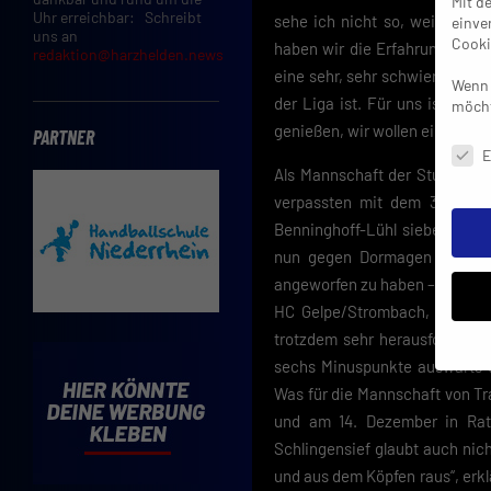
Mit d
Uhr erreichbar: Schreibt
sehe ich nicht so, weil die S
einve
uns an
Cooki
haben wir die Erfahrung aus d
redaktion@harzhelden.news
eine sehr, sehr schwierige Ze
Wenn 
der Liga ist. Für uns ist das 
möcht
genießen, wir wollen ein biss
PARTNER
Daten
E
Als Mannschaft der Stunde sin
verpassten mit dem 33:36 be
Benninghoff-Lühl sieben Siege
nun gegen Dormagen II. Nach
angeworfen zu haben – 33:27 b
HC Gelpe/Strombach, 39:31 ge
trotzdem sehr herausfordernd
sechs Minuspunkte auswärts 
Was für die Mannschaft von Tra
Insbe
und am 14. Dezember in Rati
Limit
Adres
Schlingensief glaubt auch nic
Cooki
und aus dem Köpfen raus“, erkl
Verwe