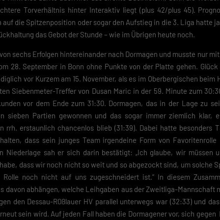
tere Torverhältnis hinter Interaktiv liegt (plus 42/plus 45). Progno
 auf die Spitzenposition oder sogar den Aufstieg in die 3. Liga hatte 
ückhaltung das Gebot der Stunde – wie im Übrigen heute noch.
rie von sechs Erfolgen hintereinander nach Dormagen und musste nur m
vom 28. September in Bonn ohne Punkte von der Platte gehen. Glüc
lediglich vor Kurzem am 15. November, als es im Oberbergischen beim
ten Siebenmeter-Treffer von Dusan Maric in der 59. Minute zum 30:3
kunden vor dem Ende zum 31:30. Dormagen, das in der Lage zu sein
ten sieben Partien gewonnen und das sogar immer ziemlich klar,
rrh. erstaunlich chancenlos blieb (31:39). Dabei hatte besonders 
halten, dass sein junges Team irgendeine Form von Favoritenrolle
 Niederlage sah er sich darin bestätigt: „Ich glaube, wir müssen u
habe, dass wir noch nicht so weit und so abgezockt sind, um solche S
 Rolle noch nicht auf uns zugeschneidert ist.“ In diesem Zusam
 davon abhängen, welche Leihgaben aus der Zweitliga-Mannschaft mög
 gegen den Dessau-R0ßlauer HV parallel unterwegs war (32:33) und 
eut sein wird. Auf jeden Fall haben die Dormagener vor, sich gegen 