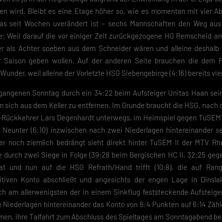
en wird. Bleibt es eine Etage höher so, wie es momentan mit vier Ab
as seit Wochen uverändert ist – sechs Mannschaften den Weg aus d
lfe: Weil darauf die vor einiger Zeit zurückgezogene HG Remscheid a
er als Achter soeben aus dem Schneider wären und alleine deshalb v
er Saison geben wollen. Auf der anderen Seite brauchen die dem F
Wunder, weil alleine der Vorletzte HSG Siebengebirge (4:16) bereits vier 
rgangenen Sonntag durch ein 34:22 beim Aufsteiger Unitas Haan sei
 um sich aus dem Keller zu entfernen. Im Grunde braucht die HSG, nach
r-Rückkehrer Lars Degenhardt unterwegs, im Heimspiel gegen TuSEM 
s Neunter (6:10) inzwischen nach zwei Niederlagen hintereinander se
 noch ziemlich bedrängt sieht direkt hinter TuSEM II der MTV Rh
de durch zwei Siege in Folge (39:28 beim Bergischen HC II, 32:25 ge
t und nun auf die HSG Refrath/Hand trifft (10:8), die auf Ran
tiven Konto abschließt und angesichts der engen Lage in Dinsla
ch am allerwenigsten der in einem Sinkflug feststeckende Aufsteige
e Niederlagen hintereinander das Konto von 6:4 Punkten auf 6:14 Zähle
men, ihre Talfahrt zum Abschluss des Spieltages am Sonntagabend 