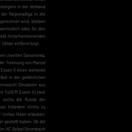
steigern in der Verband
er Regionalliga in die
ngerechnet wird, bleiben
ermutlich alles für den
eld hinterherrennenden
Zähler entfernt liegt.
nen zweiten Saisonsieg,
 der Trennung von Marcel
Essen II einen weiteren
lbst in der gefährlichen
einwacht Dinslaken aus
gen TuSEM Essen II) zwei
g sechs die Runde der
ken trotzdem nichts zu
r Unitas Haan erlauben,
r gestellt haben. Ob die
beim HC Gelpe/Strombach