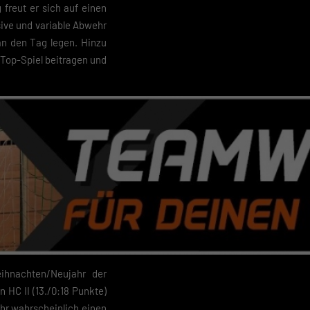
 freut er sich auf einen
sive und variable Abwehr
an den Tag legen. Hinzu
 Top-Spiel beitragen und
 geben
igen
Zurück
ihnachten/Neujahr der
pressum
 HC II (13./0:18 Punkte)
ehr wahrscheinlich einen