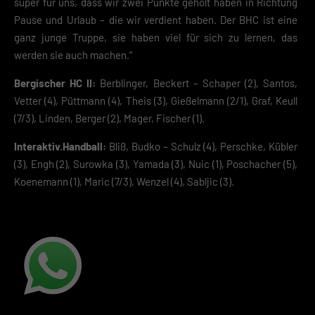
Cookies einverstanden. Wir bitten dich um Verständnis, dass du ohne
super für uns, dass wir zwei Punkte geholt haben in Richtung
Zustimmung zur Cookie-Verwendung unser Angebot nicht nutzen kann
Pause und Urlaub – die wir verdient haben. Der BHC ist eine
ganz junge Truppe, sie haben viel für sich zu lernen, das
Wenn du unter 16 Jahre alt bist und deine Zustimmung zu freiwilligen
Diensten geben möchtest, musst du deine Erziehungsberechtigten um
werden sie auch machen.“
Erlaubnis bitten.
Hier finden Sie eine Übersicht über alle verwendeten Cookies. Sie kön
Bergischer HC II:
Berblinger, Beckert – Schaper (2), Santos,
Ihre Einwilligung zu ganzen Kategorien geben oder sich weitere
Vetter (4), Püttmann (4), Theis (3), Gießelmann (2/1), Graf, Keull
Informationen anzeigen lassen und so nur bestimmte Cookies
(7/3), Linden, Berger (2), Mager, Fischer (1).
auswählen.
Interaktiv.Handball:
Bliß, Budko – Schulz (4), Perschke, Kübler
Speichern
(3), Engh (2), Surowka (3), Yamada (3), Nuic (1), Poschacher (5),
Zurück
Koenemann (1), Maric (7/3), Wenzel (4), Sabljic (3).
Datenschutzeinstellungen
Essenziell (2)
Essenzielle Cookies ermöglichen grundlegende Funktionen und sind für die
einwandfreie Funktion der Website erforderlich.
Cookie-Informationen anzeigen
Datenschutzerklärung
Impres