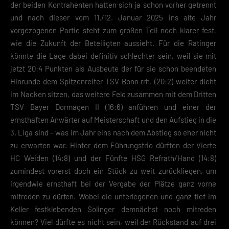
der beiden Kontrahenten hatten sich ja schon vorher getrennt
und nach dieser vom 11./12. Januar 2025 ins alte Jahr
vorgezogenen Partie steht zum großen Teil noch klarer fest,
wie die Zukunft der Beteiligten aussieht. Für die Ratinger
könnte die Lage dabei definitiv schlechter sein, weil sie mit
jetzt 20:4 Punkten als Ausbeute der für sie schon beendeten
Hinrunde dem Spitzenreiter TSV Bonn rrh. (20:2) weiter dicht
im Nacken sitzen, das weitere Feld zusammen mit dem Dritten
TSV Bayer Dormagen II (16:6) anführen und einer der
ernsthaften Anwärter auf Meisterschaft und den Aufstieg in die
3. Liga sind – was im Jahr eins nach dem Abstieg so eher nicht
zu erwarten war. Hinter dem Führungstrio dürften der Vierte
HC Weiden (14:8) und der Fünfte HSG Refrath/Hand (14:8)
zumindest vorerst doch ein Stück zu weit zurückliegen, um
irgendwie ernsthaft bei der Vergabe der Plätze ganz vorne
mitreden zu dürfen. Wobei die unterlegenen und ganz tief im
Keller festklebenden Solinger demnächst noch mitreden
können? Viel dürfte es nicht sein, weil der Rückstand auf drei