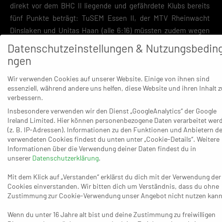
direkt vor dem BHC II liegende und gefährdete Klubs bereits
fünf Punkte beträgt: TuSEM Essen II, der MTV Rheinwacht
Dinslaken und Unitas Haan (alle 6:16) müssten zudem wegen
des drohenden erhöhten Abstiegs aus der 3. Liga nach dem
Datenschutzeinstellungen & Nutzungsbedin
aktuellen Stand der Dinge ebenfalls in die Oberliga runter – und
ngen
gerettet wäre erst die HSG Siebengebirge (8:16), die jedoch als
Wir verwenden Cookies auf unserer Website. Einige von ihnen sind
Neunter gleichfalls längst nicht in Sicherheit ist. Das wirklich
essenziell, während andere uns helfen, diese Website und ihren Inhalt z
rettende Ufer beginnt erst beim Achten BTB Aachen, der
verbessern.
aktuell mit einem ausgeglichenen Konto daherkommt (11:11).
Insbesondere verwenden wir den Dienst „GoogleAnalytics“ der Google
Ireland Limited. Hier können personenbezogene Daten verarbeitet wer
(z. B. IP-Adressen). Informationen zu den Funktionen und Anbietern de
verwendeten Cookies findest du unten unter „Cookie-Details“. Weitere
Informationen über die Verwendung deiner Daten findest du in
unserer
Datenschutzerklärung
.
Das Duell begann mit dem 1:0 (2.) und 2:0 (3.) jeweils durch Paul
Mit dem Klick auf „Verstanden“ erklärst du dich mit der Verwendung der
Vetter durchaus vielversprechend für die Gastgeber, aber
Cookies einverstanden. Wir bitten dich um Verständnis, dass du ohne
Zustimmung zur Cookie-Verwendung unser Angebot nicht nutzen kann
Interaktiv glich schnell zum 2:2 (5.) aus und lag lediglich beim
2:3 (6.) wieder hinten. Die Vierer-Serie vom 7:5 (13.) zum 11:5
Wenn du unter 16 Jahre alt bist und deine Zustimmung zu freiwilligen