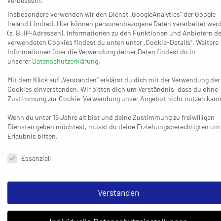
verbessern.
zum 2:6 (9.) und 4:8 (15.) oder 6:10 (18.) fanden die
Insbesondere verwenden wir den Dienst „GoogleAnalytics“ der Google
Hausherren praktisch nicht statt, doch sie wussten sich
Ireland Limited. Hier können personenbezogene Daten verarbeitet wer
zu steigern und kamen heran – 8:10 (20.), 12:12 (28.), 13:13
(z. B. IP-Adressen). Informationen zu den Funktionen und Anbietern de
(33.). Der MTV erzielte als Antwort eine Dreier-Serie zum
verwendeten Cookies findest du unten unter „Cookie-Details“. Weitere
Informationen über die Verwendung deiner Daten findest du in
17:13 (38.) und er schien das Duell in der Folge gut im Griff
unserer
Datenschutzerklärung
.
zu behalten, denn noch beim 19:14 (41.) deutet alles auf
Mit dem Klick auf „Verstanden“ erklärst du dich mit der Verwendung der
einen glatten Sieg der Gäste hin – was offensichtich die
Cookies einverstanden. Wir bitten dich um Verständnis, dass du ohne
Essener so nicht hinnehmen wollten. Beim 18:19 (45.),
Zustimmung zur Cookie-Verwendung unser Angebot nicht nutzen kann
19:20 (47.) oder 21:22 (49.) und 22:23 (57.) in der von
Wenn du unter 16 Jahre alt bist und deine Zustimmung zu freiwilligen
beiden Seiten mit hohem Einsatz bestückten
Diensten geben möchtest, musst du deine Erziehungsberechtigten um
Auseinandersetzung war bereits neue Spannung da – und
Erlaubnis bitten.
bei jenem 24:24 durch den von Frederic Neher
Datenschutzeinstellungen & Nutzungsbedingungen
verwandelte TuSEM-Siebenmeter plötzlich noch einmal
Essenziell
alles offen. Genau 61 Sekunden und diesen einen Rhede-
Treffer später standen sich dann allerdings feiernde
Verstanden
Dinslakener und frustrierte Essener gegenüber. TuSEM-
Trainer Sebastian Hosenfelder analaysierte das