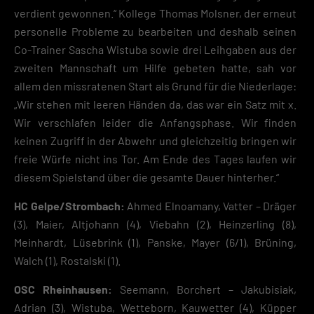
verdient gewonnen.“ Kollege Thomas Molsner, der erneut
personelle Probleme zu bearbeiten und deshalb seinen
Co-Trainer Sascha Wistuba sowie drei Leihgaben aus der
zweiten Mannschaft um Hilfe gebeten hatte, sah vor
allem den missratenen Start als Grund für die Niederlage:
„Wir stehen mit leeren Händen da, das war ein Satz mit x.
Wir verschlafen leider die Anfangsphase. Wir finden
keinen Zugriff in der Abwehr und gleichzeitig bringen wir
freie Würfe nicht ins Tor. Am Ende des Tages laufen wir
diesem Spielstand über die gesamte Dauer hinterher.“
HC Gelpe/Strombach:
Ahmed Elnoamany, Vatter – Dräger
(3), Maier, Altjohann (4), Viebahn (2), Heinzerling (8),
Meinhardt, Lüsebrink (1), Panske, Mayer (6/1), Brüning,
Walch (1), Rostalski (1).
OSC Rheinhausen:
Seemann, Borchert – Jakubisiak,
Adrian (3), Wistuba, Wetteborn, Kauwetter (4), Küpper