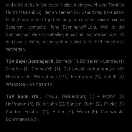
und der bereits in der ersten Halbzeit eingewechselte Torhüter
Moritz Meißenburg, der an seinem 29. Geburtstag bärenstark
hielt. „Das war eine Top-Leistung, er hat sich selbst ein super
Geschenk gemacht“, fand Benninghoff-Lühl. Weil in der
Summe doch viele Einzelteile gut passten, konnte sich die TSV
den Luxus leisten, in der zweiten Halbzeit drei Siebenmeter zu
verwerfen.
TSV Bayer Dormagen II:
Borreck (1), Dürselen – Landau (1),
Srugies (1), Emmerich (3), Ostrowski, Johannmeyer (2),
Mertens (9), Werschkull (1/1), Friederich (2), Scholl (3),
Wieczorek (4), Adam (4).
TSV Bonn rrh.:
Krouß, Meißenburg (1) – Krohn (3),
Hoffmann (6), Bullerjahn (2), Santen, Behr (2), Fricke (9),
Sander, Fischer (2), Bieler (4), Worm (5), Czerwinski,
Bohrmann (3/2).