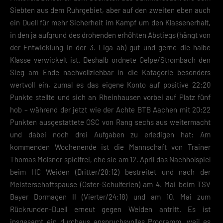
Speichern
Siebten aus dem Ruhrgebiet, aber auf den zweiten eben auch
ein Duell für mehr Sicherheit im Kampf um den Klassenerhalt,
Zurück
in den ja aufgrund des drohenden erhöhten Abstiegs (hängt von
Datenschutzeinstellungen
der Entwicklung in der 3. Liga ab) gut und gerne die halbe
Essenziell (2)
Klasse verwickelt ist. Deshalb ordnete Gelpe/Strombach den
Essenzielle Cookies ermöglichen grundlegende Funktionen und sind für die
Sieg am Ende nachvollziehbar in die Katagorie besonders
einwandfreie Funktion der Website erforderlich.
wertvoll ein, zumal es das eigene Konto auf positive 22:20
Cookie-Informationen anzeigen
Punkte stellte und sich an Rheinhausen vorbei auf Platz fünf
Datenschutzerklärung
Impres
hob – während der jetzt wie der Achte BTB Aachen mit 20:22
Punkten ausgestattete OSC von Rang sechs aus weitermacht
und dabei noch drei Aufgaben zu erledigen hat: Am
kommenden Wochenende ist die Mannschaft von Trainer
Thomas Molsner spielfrei, ehe sie am 12. April das Nachholspiel
beim HC Weiden (Dritter/28:12) bestreitet und nach der
Meisterschaftspause (Oster-Schulferien) am 4. Mai beim TSV
Bayer Dormagen II (Vierter/24:18) und am 10. Mai zum
Rückrunden-Duell erneut gegen Weiden antritt. Es ist
insgesamt ein durchaus anspruchsvolles Programm, weil es