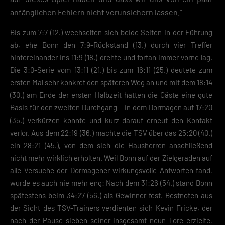
anfänglichen Fehlern nicht verunsichern lassen.“
Bis zum 7:7 (12.) wechselten sich beide Seiten in der Führung
ab, ehe Bonn den 7:9-Rückstand (13.) durch vier Treffer
hintereinander ins 11:9 (18.) drehte und fortan immer vorne lag.
Die 3:0-Serie vom 13:11 (21.) bis zum 16:11 (25.) deutete zum
ersten Mal sehr konkret den späteren Weg an und mit dem 18:14
(30.) am Ende der ersten Halbzeit hatten die Gäste eine gute
Basis für den zweiten Durchgang – in dem Dormagen auf 17:20
(35.) verkürzen konnte und kurz darauf erneut den Kontakt
verlor. Aus dem 22:19 (36.) machte die TSV über das 25:20 (40.)
ein 28:21 (45.), von dem sich die Hausherren anschließend
nicht mehr wirklich erholten. Weil Bonn auf der Zielgeraden auf
alle Versuche der Dormagener wirkungsvolle Antworten fand,
wurde es auch nie mehr eng: Nach dem 31:26 (54.) stand Bonn
spätestens beim 34:27 (56.) als Gewinner fest. Bestnoten aus
der Sicht des TSV-Trainers verdienten sich Kevin Fricke, der
nach der Pause sieben seiner insgesamt neun Tore erzielte,