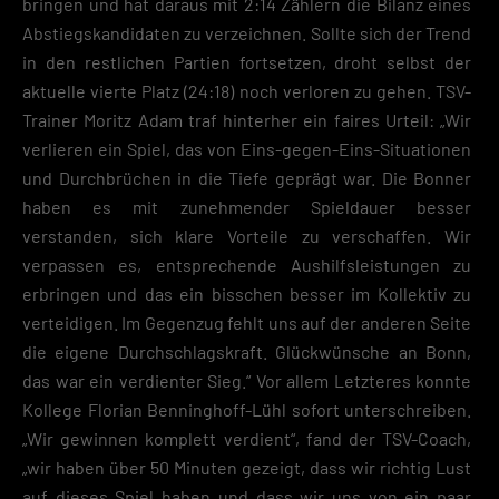
bringen und hat daraus mit 2:14 Zählern die Bilanz eines
Abstiegskandidaten zu verzeichnen. Sollte sich der Trend
in den restlichen Partien fortsetzen, droht selbst der
aktuelle vierte Platz (24:18) noch verloren zu gehen. TSV-
Trainer Moritz Adam traf hinterher ein faires Urteil: „Wir
verlieren ein Spiel, das von Eins-gegen-Eins-Situationen
und Durchbrüchen in die Tiefe geprägt war. Die Bonner
haben es mit zunehmender Spieldauer besser
verstanden, sich klare Vorteile zu verschaffen. Wir
verpassen es, entsprechende Aushilfsleistungen zu
erbringen und das ein bisschen besser im Kollektiv zu
verteidigen. Im Gegenzug fehlt uns auf der anderen Seite
die eigene Durchschlagskraft. Glückwünsche an Bonn,
das war ein verdienter Sieg.“ Vor allem Letzteres konnte
Kollege Florian Benninghoff-Lühl sofort unterschreiben.
„Wir gewinnen komplett verdient“, fand der TSV-Coach,
„wir haben über 50 Minuten gezeigt, dass wir richtig Lust
auf dieses Spiel haben und dass wir uns von ein paar