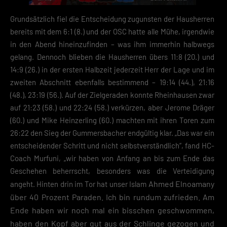
Grundsätzlich fiel die Entscheidung zugunsten der Hausherren
bereits mit dem 6:1 (8.) und der OSC hatte alle Mühe, irgendwie
in den Abend hineinzufinden – was ihm immerhin halbwegs
gelang. Dennoch blieben die Hausherren übers 11:8 (20.) und
14:9 (26.) in der ersten Halbzeit jederzeit Herr der Lage und im
zweiten Abschnitt ebenfalls bestimmend – 19:14 (44.), 21:16
(48.), 23:19 (56.). Auf der Zielgeraden konnte Rheinhausen zwar
auf 21:23 (58.) und 22:24 (58.) verkürzen, aber Jerome Dräger
(60.) und Mike Heinzerling (60.) machten mit ihren Toren zum
26:22 den Sieg der Gummersbacher endgültig klar. „Das war ein
entscheidender Schritt und nicht selbstverständlich“, fand HC-
Coach Murfuni, „wir haben von Anfang an bis zum Ende das
Geschehen beherrscht, besonders was die Verteidigung
Ahmed Elnoamany
angeht. Hinten drin im Tor hat unser Islam
über 40 Prozent Paraden. Ich bin rundum zufrieden. Am
Ende haben wir noch mal ein bisschen geschwommen,
haben den Kopf aber gut aus der Schlinge gezogen und