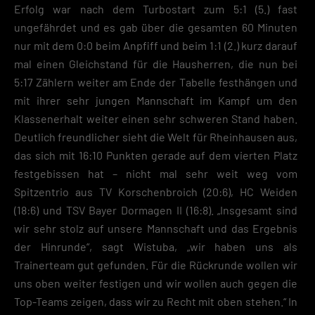
Erfolg war nach dem Turbostart zum 5:1 (5.) fast
ungefährdet und es gab über die gesamten 60 Minuten
nur mit dem 0:0 beim Anpfiff und beim 1:1 (2.) kurz darauf
mal einen Gleichstand für die Hausherren, die nun bei
5:17 Zählern weiter am Ende der Tabelle festhängen und
mit ihrer sehr jungen Mannschaft im Kampf um den
Klassenerhalt weiter einen sehr schweren Stand haben.
Deutlich freundlicher sieht die Welt für Rheinhausen aus,
das sich mit 16:10 Punkten gerade auf dem vierten Platz
festgebissen hat – nicht mal sehr weit weg vom
Spitzentrio aus TV Korschenbroich (20:6), HC Weiden
(18:6) und TSV Bayer Dormagen II (16:8). „Insgesamt sind
wir sehr stolz auf unsere Mannschaft und das Ergebnis
der Hinrunde“, sagt Wistuba, „wir haben uns als
Trainerteam gut gefunden. Für die Rückrunde wollen wir
uns oben weiter festigen und wir wollen auch gegen die
Top-Teams zeigen, dass wir zu Recht mit oben stehen.“ In