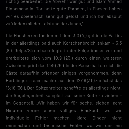
richtig bearbeitet. Die Abwehr war gut und Islam Ahmed
Elnoamany im Tor hatte gute Paraden. In Phasen haben
wir es spielerisch sehr gut gelöst und ich bin absolut
zufrieden mit der Leistung der Jungs.“
Die Hausherren fanden mit dem 3:0 (4.) gut in die Partie,
in der allerdings bald auch Korschenbroich ankam – 3:3
(8.). Gelpe/Strombach legte in der Folge immer vor und
erarbeitete sich vom 10:9 (23.) durch einen weiteren
Zwischensprint das 13:9 (26.). In der Pause hatten sich die
Gäste daraufhin offenbar einiges vorgenommen, denn
Berblingers Team machte aus dem 12:16 (31.) zunächst das
16:16 (36.). Der Spitzenreiter schaffte es allerdings nicht,
die Angelegenheit komplett auf seine Seite zu ziehen –
im Gegenteil. „Wir haben wir für sechs, sieben, acht
Minuten vorne einen völliges Blackout, wo wir
individuelle Fehler machen, klare Dinger nicht
reinmachen und technische Fehler, wo wir uns ein