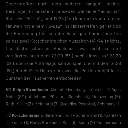
Gegenstoßtor nach dem anderen fangen“, meinte
Berblinger. Er musste mit ansehen, wie seine Mannschaft
über das 16:21 (41.) und 17:25 (44.) innerhalb von gut acht
Minuten mit einem 1:9-Lauf ins Hintertreffen geriet und
die Begegnung hier aus der Hand gab. Daran änderten
selbst zwei Korschenbroicher Auszeiten (41./44.) nichts.
Die Gäste gaben im Anschluss zwar nicht auf und
verkürzten nach dem 22:29 (53.) noch einmal auf 28:30
(59.), doch die Aufholjagd kam zu spät. Und mit dem 31:28
(60.) durch Mike Heinzerling war die Partie endgültig zu
Gunsten der Hausherren entschieden.
HC Gelpe/Strombach:
Ahmed Elnoamany, Löpker – Dräger,
Maier (8/1), Altjohann, Pötz (4), Viebahn (5), Heinzerling (5),
Roth, Müller (3), Meinhardt (7), Quendler, Rostalski, Schimanski.
TV Korschenbroich:
Bartmann, Köß – Schiffmann (1), Krantzen
(1), Eugler (1), Hartz, Brinkhues, Wolf (6), König (2), Zimmermann