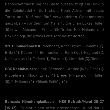
Mannschaftsleistung der Gäste aussah, zeigt ein Blick in
die Spielstatistik: Dort stand Noah Adrian mit sechs
Toren und fünf von fünf verwandelten Siebenmetern
ganz oben – vor dem fünf Mal erfolgreichen Lukas Hüller
(5) sowie Alexander Ernst, Nik Dreier, Max Molsner und
Max Schlögl, die jeweils vier Tore beisteuerten.
VfL Gummersbach II:
Machnacz, Knackstedt – Shimizu (2),
Britz (4), Kübler (1), Bohnenkamp, Rath (7/3), Haglund (1),
Kiesewalter (4), Fleisch (1), Patzelt (1), Ulmerich (3), Riedel.
OSC Rheinhausen:
Lenz, Seemann – Adrian (6/5), Flach (1),
Rippelmeier, Mook, Ernst (4), Dreier (4), Zwarg (1), Hüller
(5), M. Molsner (4), Kölsch, Schlögl (4).
Borussia Mönchengladbach – HSG Refrath/Hand 26:27
(15:17).
Es gibt einen offen erkennbaren Grund dafür,