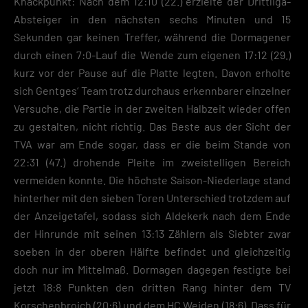
Knackpunkt: Nach dem 12:10 (22.) erzielte der Drittliga-
Absteiger in den nächsten sechs Minuten und 15
Sekunden gar keinen Treffer, während die Dormagener
durch einen 7:0-Lauf die Wende zum eigenen 17:12 (29.)
kurz vor der Pause auf die Platte legten. Davon erholte
sich Gentges‘ Team trotz durchaus erkennbarer einzelner
Versuche, die Partie in der zweiten Halbzeit wieder offen
zu gestalten, nicht richtig. Das Beste aus der Sicht der
TVA war am Ende sogar, dass er die beim Stande von
22:31 (47.) drohende Pleite im zweistelligen Bereich
vermeiden konnte. Die höchste Saison-Niederlage stand
hinterher mit den sieben Toren Unterschied trotzdem auf
der Anzeigetafel, sodass sich Aldekerk nach dem Ende
der Hinrunde mit seinen 13:13 Zählern als Siebter zwar
soeben in der oberen Hälfte befindet und gleichzeitig
doch nur im Mittelmaß. Dormagen dagegen festigte bei
jetzt 18:8 Punkten den dritten Rang hinter dem TV
Korschenbroich (20:6) und dem HC Weiden (18:6). Dass für