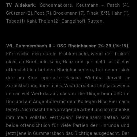
TV Aldekerk:
Schoemackers, Keutmann – Pasch (4),
Grützner (2), Poot (7), Brockmann (7), Plhak (6/3), Hahn (1),
Tobae (1), Kahl, Thelen (2), Gangelhoff, Rutten.
VfL Gummersbach II – OSC Rheinhausen 24:29 (14:15).
Für mache mag es ein Problem sein, wenn der Trainer
nicht an Bord sein kann. Ganz und gar nicht so ist das
offensichtlich bei den Rheinhausenern, bei denen sich
der am Knie operierte Sascha Wistuba derzeit in
Zurückhaltung üben muss. Wistuba selbst legt ja sowieso
immer viel Wert darauf, dass er die Dinge beim OSC im
Duo und auf Augenhöhe mit dem Kollegen Nico Biermann
leitet: „Nico macht hervorragende Arbeit und ich schenke
ihm mein vollstes Vertrauen.“ Gemeinsam hatten sich
beide offensichtlich für viele Partien der Hinrunde und
jetzt jene in Gummersbach das Richtige ausgedacht: Der