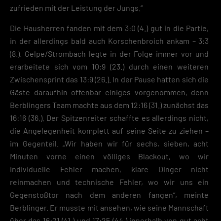
zufrieden mit der Leistung der Jungs.“
Die Hausherren fanden mit dem 3:0 (4.) gut in die Partie,
in der allerdings bald auch Korschenbroich ankam – 3:3
(8.). Gelpe/Strombach legte in der Folge immer vor und
erarbeitete sich vom 10:9 (23.) durch einen weiteren
Zwischensprint das 13:9 (26.). In der Pause hatten sich die
Gäste daraufhin offenbar einiges vorgenommen, denn
Berblingers Team machte aus dem 12:16 (31.) zunächst das
16:16 (36.). Der Spitzenreiter schaffte es allerdings nicht,
die Angelegenheit komplett auf seine Seite zu ziehen –
im Gegenteil. „Wir haben wir für sechs, sieben, acht
Minuten vorne einen völliges Blackout, wo wir
individuelle Fehler machen, klare Dinger nicht
reinmachen und technische Fehler, wo wir uns ein
Gegenstoßtor nach dem anderen fangen“, meinte
Berblinger. Er musste mit ansehen, wie seine Mannschaft
über das 16:21 (41.) und 17:25 (44.) innerhalb von gut acht