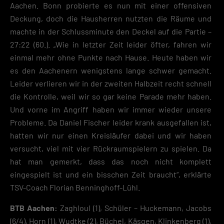
Aachen. Bonn probierte es nun mit einer offensiven
Deckung, doch die Hausherren nutzten die Räume und
machte in der Schlussminute den Deckel auf die Partie –
27:22 (60.). „Wie in letzter Zeit leider öfter, fahren wir
einmal mehr ohne Punkte nach Hause. Heute haben wir
es den Aachenern wenigstens lange schwer gemacht.
Leider verlieren wir in der zweiten Halbzeit recht schnell
die Kontrolle, weil wir so gar keine Parade mehr haben.
Und vorne im Angriff haben wir immer wieder unsere
Probleme. Da Daniel Fischer leider krank ausgefallen ist,
hatten wir nur einen Kreisläufer dabei und wir haben
versucht, viel mit vier Rückraumspielern zu spielen. Da
hat man gemerkt, dass das noch nicht komplett
eingespielt ist und ein bisschen Zeit braucht“, erklärte
TSV-Coach Florian Benninghoff-Lühl.
BTB Aachen:
Zaghloul (1), Schüler – Huckemann, Jacobs
(6/4), Horn (1), Wudtke (2), Büchel, Käsgen, Klinkenberg (1),