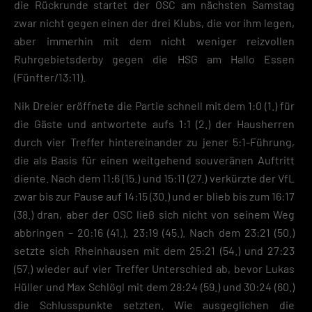
die Rückrunde startet der OSC am nächsten Samstag
zwar nicht gegen einen der drei Klubs, die vor ihm legen,
aber immerhin mit dem nicht weniger reizvollen
Ruhrgebietsderby gegen die HSG am Hallo Essen
(Fünfter/13:11).
Nik Dreier eröffnete die Partie schnell mit dem 1:0 (1.) für
die Gäste und antwortete aufs 1:1 (2.) der Hausherren
durch vier Treffer hintereinander zu jener 5:1-Führung,
die als Basis für einen weitgehend souveränen Auftritt
diente. Nach dem 11:6 (15.) und 15:11 (27.) verkürzte der VfL
zwar bis zur Pause auf 14:15 (30.) und er blieb bis zum 16:17
(38.) dran, aber der OSC ließ sich nicht von seinem Weg
abbringen – 20:16 (41.). 23:19 (45.). Nach dem 23:21 (50.)
setzte sich Rheinhausen mit dem 25:21 (54.) und 27:23
(57.) wieder auf vier Treffer Unterschied ab, bevor Lukas
Hüller und Max Schlögl mit dem 28:24 (59.) und 30:24 (60.)
die Schlusspunkte setzten. Wie ausgeglichen die