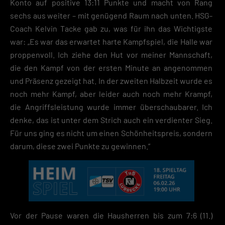
Konto auf positive 13:11 Punkte und macht von Rang
(z. B. IP-Adressen). Informationen zu den Funktionen und Anbietern de
verwendeten Cookies findest du unten unter „Cookie-Details“. Weitere
sechs aus weiter – mit genügend Raum nach unten. HSG-
Informationen über die Verwendung deiner Daten findest du in
Coach Kelvin Tacke gab zu, was für ihn das Wichtigste
unserer
Datenschutzerklärung
.
war: „Es war das erwartet harte Kampfspiel, die Halle war
Mit dem Klick auf „Verstanden“ erklärst du dich mit der Verwendung der
proppenvoll. Ich ziehe den Hut vor meiner Mannschaft,
Cookies einverstanden. Wir bitten dich um Verständnis, dass du ohne
die den Kampf von der ersten Minute an angenommen
Zustimmung zur Cookie-Verwendung unser Angebot nicht nutzen kann
und Präsenz gezeigt hat. In der zweiten Halbzeit wurde es
Wenn du unter 16 Jahre alt bist und deine Zustimmung zu freiwilligen
noch mehr Kampf, aber leider auch noch mehr Krampf,
Diensten geben möchtest, musst du deine Erziehungsberechtigten um
die Angriffsleistung wurde immer überschaubarer. Ich
Erlaubnis bitten.
Hier finden Sie eine Übersicht über alle verwendeten Cookies. Sie kön
denke, das ist unter dem Strich auch ein verdienter Sieg.
Ihre Einwilligung zu ganzen Kategorien geben oder sich weitere
Für uns ging es nicht um einen Schönheitspreis, sondern
Informationen anzeigen lassen und so nur bestimmte Cookies
darum, diese zwei Punkte zu gewinnen.“
auswählen.
Speichern
Zurück
Datenschutzeinstellungen
Essenziell (2)
Vor der Pause waren die Hausherren bis zum 7:6 (11.)