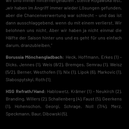
wir sind immer hinterhergelaufen“, stellte Rogawska fest,
„wir haben im Angriff immer wieder Lösungen gefunden,
aber die Chancenverwertung war schlecht – und das ist
dann ausschlaggebend, wenn du mit einem verlierst. Wir
belohnen uns nicht. Aber wir haben ja nicht einmal die
Hälfte der Saison hinter uns und es geht für uns einfach
darum, dranzubleiben.“
Borussia Mönchengladbach:
Heck, Hoffmann, Erkes (1) –
Dicks, Jennes (1), Weis (8/2), Bremges, Semrau (1), Weisz
(5/2), Berner, Westhofen (1), Nix (1), Lipok (6), Markovic (1),
Slabospytskyi, Roth (1).
HSG Refrath/Hand:
Hablowetz, Krämer (1) – Neukirch (2),
Branding, Willers (2), Schallenberg (4), Faust (5), Geerkens
(1), Hohenschon, Georgi, Schrage, Noll (7/4), Merz,
Speckmann, Baur, Dibowski (5).