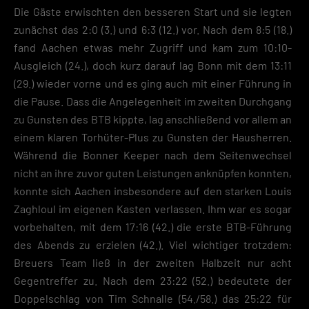
Die Gäste erwischten den besseren Start und sie legten
zunächst das 2:0 (3.) und 6:3 (12.) vor. Nach dem 8:5 (18.)
fand Aachen etwas mehr Zugriff und kam zum 10:10-
Ausgleich (24.), doch kurz darauf lag Bonn mit dem 13:11
(29.) wieder vorne und es ging auch mit einer Führung in
die Pause. Dass die Angelegenheit im zweiten Durchgang
zu Gunsten des BTB kippte, lag anschließend vor allem an
einem klaren Torhüter-Plus zu Gunsten der Hausherren.
Während die Bonner Keeper nach dem Seitenwechsel
nicht an ihre zuvor guten Leistungen anknüpfen konnten,
konnte sich Aachen insbesondere auf den starken Louis
Zaghloul im eigenen Kasten verlassen. Ihm war es sogar
vorbehalten, mit dem 17:16 (42.) die erste BTB-Führung
des Abends zu erzielen (42.). Viel wichtiger trotzdem:
Breuers Team ließ in der zweiten Halbzeit nur acht
Gegentreffer zu. Nach dem 23:22 (52.) bedeutete der
Doppelschlag von Tim Schnalle (54./58.) das 25:22 für