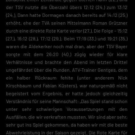
der TSV nutzte die Überzahl übers 12:12 (24.) zum 13:12
(24.). Dann hatte Dormagen danach bereits auf 14:12 (25.)
erhöht, ehe der TVA seinen Mittelmann Roman Grützner
durch eine direkte Rote Karte verlor (27.). Die Folge – 15:12
(27.), 16:12 (28.), 17:12 (29.). Beim 17:19 (33.) und 19:21 (35.)
waren die Aldekerker noch mal dran, aber der TSV Bayer
sorgte mit dem 26:20 (40.) zügig wieder für klare
Verhältnisse und brachte den Abend im letzten Drittel
ungefährdet über die Runden. ATV-Trainer Gentges, dem
ein halber Rückraum fehlte (unter anderem Nick
Kirschbaum und Fabian Küsters), war naturgemäß nicht
begeistert vom Ergebnis, er hatte jedoch gleichzeitig
Verständnis für seine Mannschaft: „Das Spiel stand schon
unter sehr schwierigen Voraussetzungen mit den
Ausfällen, die wir verkraften mussten. Wir sind aber sehr,
sehr gut ins Spiel gekommen, da haben wir mit die beste
Abwehrleistung in der Saison gezeigt. Die Rote Karte für