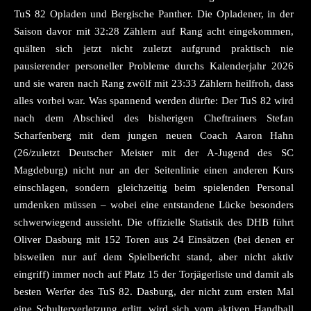
TuS 82 Opladen und Bergische Panther. Die Opladener, in der
Saison davor mit 32:28 Zählern auf Rang acht eingekommen,
quälten sich jetzt nicht zuletzt aufgrund praktisch nie
pausierender personeller Probleme durchs Kalenderjahr 2026
und sie waren nach Rang zwölf mit 23:33 Zählern heilfroh, dass
alles vorbei war. Was spannend werden dürfte: Der TuS 82 wird
nach dem Abschied des bisherigen Cheftrainers Stefan
Scharfenberg mit dem jungen neuen Coach Aaron Hahn
(26/zuletzt Deutscher Meister mit der A-Jugend des SC
Magdeburg) nicht nur an der Seitenlinie einen anderen Kurs
einschlagen, sondern gleichzeitig beim spielenden Personal
umdenken müssen – wobei eine entstandene Lücke besonders
schwerwiegend aussieht. Die offizielle Statistik des DHB führt
Oliver Dasburg mit 152 Toren aus 24 Einsätzen (bei denen er
bisweilen nur auf dem Spielbericht stand, aber nicht aktiv
eingriff) immer noch auf Platz 15 der Torjägerliste und damit als
besten Werfer des TuS 82. Dasburg, der nicht zum ersten Mal
eine Schulterverletzung erlitt, wird sich vom aktiven Handball