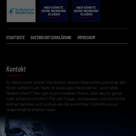
Funktionen und Anbietern der verwendeten Cookies findest du
unten unter „Cookie-Details“. Weitere Informationen über die
Verwendung deiner Daten findest du in
unserer
Datenschutzerklärung
.
Mit dem Klick auf „Verstanden“ erklärst du dich mit der Verwendung
STARTSEITE
DATENSCHUTZERKLÄRUNG
IMPRESSUM
der Cookies einverstanden. Wir bitten dich um Verständnis, dass du
ohne Zustimmung zur Cookie-Verwendung unser Angebot nicht
nutzen kannst.
Wenn du unter 16 Jahre alt bist und deine Zustimmung zu
freiwilligen Diensten geben möchtest, musst du deine
Kontakt
Erziehungsberechtigten um Erlaubnis bitten.
Hier finden Sie eine Übersicht über alle verwendeten Cookies. Sie
Ihr Kennt einen echten Harzhelden, dessen Geschichte unbedingt alle
können Ihre Einwilligung zu ganzen Kategorien geben oder sich
hören sollten? Euer Team ist etwas ganz Besonderes – auch ohne
weitere Informationen anzeigen lassen und so nur bestimmte
Meisterschaft? Oder gibt es ein Handball-Thema, über das ihr gerne
Cookies auswählen.
mehr erfahren möchtet? Für alle Fragen, Anregungen und auch Kritik
sind wir dankbar und rund um die Uhr erreichbar: Schreibt uns an
Speichern
redaktion@harzhelden.news
Zurück
Datenschutzeinstellungen
Essenziell (2)