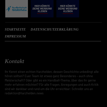
verarbeitet werden (z. B. IP-Adressen). Informationen zu den
Funktionen und Anbietern der verwendeten Cookies findest du
unten unter „Cookie-Details“. Weitere Informationen über die
Verwendung deiner Daten findest du in
unserer
Datenschutzerklärung
.
Mit dem Klick auf „Verstanden“ erklärst du dich mit der Verwendung
STARTSEITE
DATENSCHUTZERKLÄRUNG
der Cookies einverstanden. Wir bitten dich um Verständnis, dass du
IMPRESSUM
ohne Zustimmung zur Cookie-Verwendung unser Angebot nicht
nutzen kannst.
Wenn du unter 16 Jahre alt bist und deine Zustimmung zu
freiwilligen Diensten geben möchtest, musst du deine
Kontakt
Erziehungsberechtigten um Erlaubnis bitten.
Hier finden Sie eine Übersicht über alle verwendeten Cookies. Sie
können Ihre Einwilligung zu ganzen Kategorien geben oder sich
Ihr Kennt einen echten Harzhelden, dessen Geschichte unbedingt alle
weitere Informationen anzeigen lassen und so nur bestimmte
hören sollten? Euer Team ist etwas ganz Besonderes – auch ohne
Cookies auswählen.
Meisterschaft? Oder gibt es ein Handball-Thema, über das ihr gerne
mehr erfahren möchtet? Für alle Fragen, Anregungen und auch Kritik
Speichern
sind wir dankbar und rund um die Uhr erreichbar: Schreibt uns an
redaktion@harzhelden.news
Zurück
Datenschutzeinstellungen