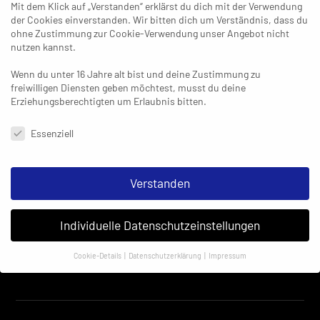
Mit dem Klick auf „Verstanden“ erklärst du dich mit der Verwendung
der Cookies einverstanden. Wir bitten dich um Verständnis, dass du
ohne Zustimmung zur Cookie-Verwendung unser Angebot nicht
nutzen kannst.
Wenn du unter 16 Jahre alt bist und deine Zustimmung zu
freiwilligen Diensten geben möchtest, musst du deine
Erziehungsberechtigten um Erlaubnis bitten.
Datenschutzeinstellungen & Nutzungsbedingungen
Essenziell
Verstanden
Individuelle Datenschutzeinstellungen
Cookie-Details
Datenschutzerklärung
Impressum
Datenschutzeinstellungen
Insbesondere verwenden wir den Dienst „GoogleAnalytics“ der
Google Ireland Limited. Hier können personenbezogene Daten