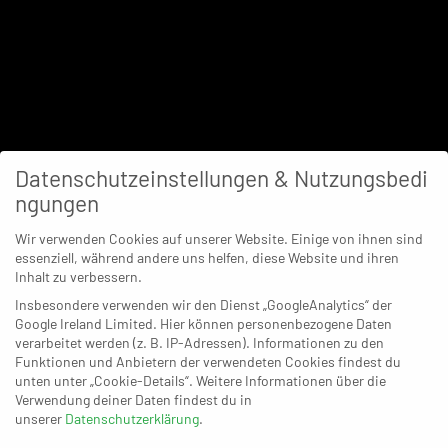
Datenschutzeinstellungen & Nutzungsbedi
ngungen
Wir verwenden Cookies auf unserer Website. Einige von ihnen sind
essenziell, während andere uns helfen, diese Website und ihren
Inhalt zu verbessern.
Insbesondere verwenden wir den Dienst „GoogleAnalytics“ der
Google Ireland Limited. Hier können personenbezogene Daten
verarbeitet werden (z. B. IP-Adressen). Informationen zu den
Funktionen und Anbietern der verwendeten Cookies findest du
unten unter „Cookie-Details“. Weitere Informationen über die
Verwendung deiner Daten findest du in
unserer
Datenschutzerklärung
.