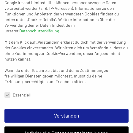
Vikings sind nach ihrem eher durchwachsenen Saisonstart
Google Ireland Limited. Hier können personenbezogene Daten
offenbar endgültig in der 3. Liga angekommen. Der Sieg gegen
verarbeitet werden (z. B. IP-Adressen). Informationen zu den
Funktionen und Anbietern der verwendeten Cookies findest du
die Gäste aus Schalksmühle war nun bereits die vierte Partie in
unten unter „Cookie-Details“. Weitere Informationen über die
Serie ohne Niederlage und der erste Erfolg gegen ein Team aus
Verwendung deiner Daten findest du in
der Spitzengruppe. Der Lohn ist ein Platz in der oberen
unserer
Datenschutzerklärung
.
Tabellenhälfte. Dabei kamen die Vikings direkt gut aus den
Mit dem Klick auf „Verstanden“ erklärst du dich mit der Verwendung
Startlöchern und lagen in der ersten Halbzeit stets vorne – 3:1
der Cookies einverstanden. Wir bitten dich um Verständnis, dass du
(5.), 8:5 (11.), 12:9 (18.).
ohne Zustimmung zur Cookie-Verwendung unser Angebot nicht
nutzen kannst.
Gegen Ende der ersten Halbzeit kamen die Gäste wieder näher
Wenn du unter 16 Jahre alt bist und deine Zustimmung zu
ran und konnten die Partie nach der Pause erstmals drehen
freiwilligen Diensten geben möchtest, musst du deine
(16:17/32.). Aus dem 18:19 (36.) machten die Hausherren aber
Erziehungsberechtigten um Erlaubnis bitten.
wieder das 21:19 (39.) und bauten diesen Vorsprung in der Folge
Datenschutzeinstellungen & Nutzungsbedingungen
zum 26:22 (47.) und 29:23 (50.) aus. Diese Führung verteidigten
Essenziell
die Vikings in der Schlussphase erfolgreich, woran auch die
Rote Karte gegen Niklas Ingenpass (58./dritte Zeitstrafe) nichts
Verstanden
mehr änderte.
HSG Rhein Vikings:
Dreyer, Broy – Gipperich (1), Aust (11),
Individuelle Datenschutzeinstellungen