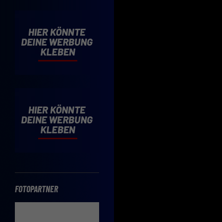
Cooki
Wenn 
möcht
Hier 
Einwi
lasse
Sp
Daten
Esse
Essen
Funkt
FOTOPARTNER