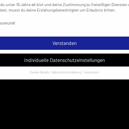
du unter 16 Jahre alt bist und deine Zustimmung zu freiwilligen Diensten
est, musst du deine Erziehungsberechtigten um Erlaubnis bitten.
schutzeinstellungen & Nutzungsbedingungen
ssenziell
Verstanden
Individuelle Datenschutzeinstellungen
Cookie-Details
Datenschutzerklärung
Impressum
Datenschutzeinstellungen
sondere verwenden wir den Dienst „GoogleAnalytics“ der Google Ireland
ed. Hier können personenbezogene Daten verarbeitet werden (z. B. IP-
sen). Informationen zu den Funktionen und Anbietern der verwendeten
es findest du unten unter „Cookie-Details“. Weitere Informationen über di
ndung deiner Daten findest du in unserer
Datenschutzerklärung
.
em Klick auf „Verstanden“ erklärst du dich mit der Verwendung der Cookies
rstanden. Wir bitten dich um Verständnis, dass du ohne Zustimmung zur