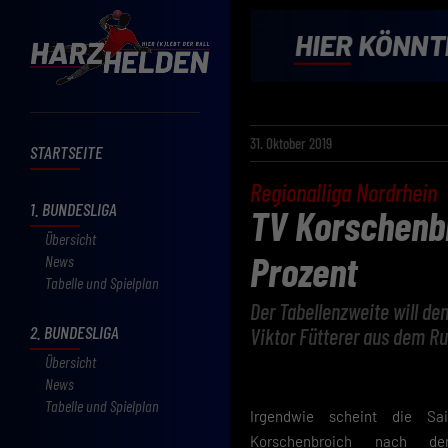
31. Oktober 2019
STARTSEITE
Regionalliga Nordrhein
1. BUNDESLIGA
TV Korschenbr
Übersicht
Prozent
News
Tabelle und Spielplan
Der Tabellenzweite will den
2. BUNDESLIGA
Viktor Fütterer aus dem R
Übersicht
News
Tabelle und Spielplan
Irgendwie scheint die S
Korschenbroich nach der