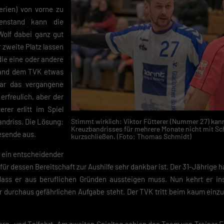
erien) von vorne zu
enstand kann die
Wolf dabei ganz gut
 zweite Platz lassen
die eine oder andere
mand dem TVK etwas
ar das vergangene
erfreulich, aber der
erer erlitt im Spiel
ndriss. Die Lösung:
Stimmt wirklich: Viktor Fütterer (Nummer 27) kan
Kreuzbandrisses für mehrere Monate nicht mit Sc
resende aus.
kurzschließen. (Foto: Thomas Schmidt)
g ein entscheidender
l für dessen Bereitschaft zur Aushilfe sehr dankbar ist. Der 31-Jährige 
 dass er aus beruflichen Gründen aussteigen muss. Nun kehrt er i
r durchaus gefährlichen Aufgabe steht. Der TVK tritt beim kaum einz