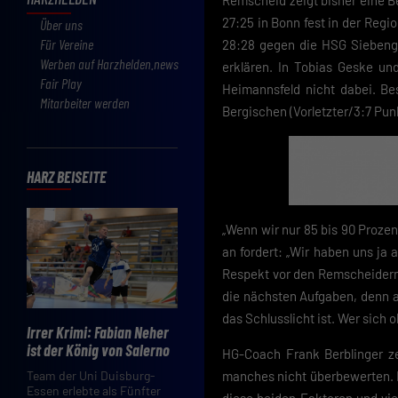
Remscheid zeigt bisher eine B
27:25 in Bonn fest in der Reg
Über uns
Für Vereine
28:28 gegen die HSG Siebenge
Werben auf Harzhelden.news
erklären. In Tobias Geske u
Fair Play
Heimannsfeld nicht dabei. Be
Mitarbeiter werden
Bergischen (Vorletzter/3:7 Pun
HARZ BEISEITE
„Wenn wir nur 85 bis 90 Prozen
an fordert: „Wir haben uns ja
Respekt vor den Remscheidern n
die nächsten Aufgaben, denn 
das Schlusslicht ist. Wer sich 
Irrer Krimi: Fabian Neher
ist der König von Salerno
HG-Coach Frank Berblinger ze
manches nicht überbewerten. Es
Team der Uni Duisburg-
Essen erlebte als Fünfter