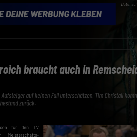
Datensch
oich braucht auch in Remschei
 Aufsteiger auf keinen Fall unterschätzen. Tim Christall komm
uhestand zurück.
aison für den TV
 Meisterschafts-