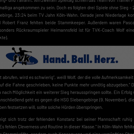
erg- und Talfahrt. Am zweiten Spieltag schien das Team von Trainer 
ionalliga angekommen zu sein. Doch es folgten drei Spiele ohne Sieg 
birge, 23:24 beim TV Jahn Köln-Wahn. Gerade jene Niederlage konn
nd Robert Franz fehlten beide Stammkeeper. Außerdem waren Pasc
sonders Rückraumspieler Heimannsfeld ist für TVK-Coach Wolf eine
kte).
t abrufen, wird es schwierig“, weiß Wolf, der die volle Aufmerksamkei
 auf die Fahne geschrieben, keine Punkte mehr unnötig abzugeben.“ Da
ach Möglichkeit ein weiterer Sieg herausspringen sollte. Ein Erfolg 
anschließend geht es gegen die HSG Siebengebirge (9. November), di
oben festsetzen will, sollte solche Hürden überspringen.
igt sich trotz der fehlenden Konstanz bei seiner Mannschaft ruhig 
 fehlen Cleverness und Routine in dieser Klasse.“ In Köln-Wahn fehlt