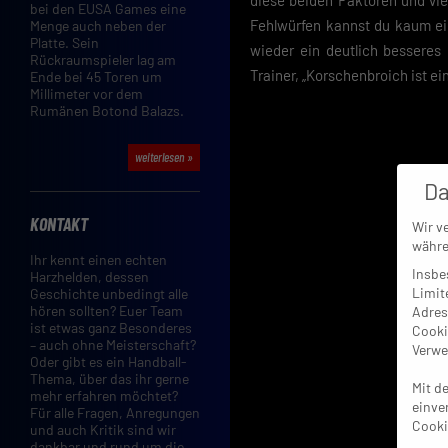
diese beiden Faktoren und vi
bei den EUSA Games eine
Fehlwürfen kannst du kaum ei
Menge auch neben der
Platte. Sein
wieder ein deutlich besseres
Rückraumspieler lag am
Trainer, „Korschenbroich ist ei
Ende bei 45 Toren um
Millimeter vor dem
Rumänen Botond Balazs.
weiterlesen »
Da
KONTAKT
Wir v
währe
Ihr kennt einen echten
Insbe
Harzhelden, dessen
Limit
Geschichte unbedingt alle
hören sollten? Euer Team
Adres
ist etwas ganz Besonderes
Cooki
– auch ohne Meisterschaft?
Verwe
Oder gibt es ein Handball-
Thema, über das ihr gerne
Mit d
mehr erfahren möchtet?
einve
Für alle Fragen, Anregungen
Cooki
und auch Kritik sind wir
dankbar und rund um die