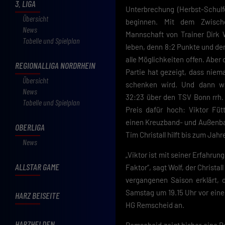
3. LIGA
Unterbrechung (Herbst-Schulf
Übersicht
beginnen. Mit dem Zwisch
News
Mannschaft von Trainer Dirk 
Tabelle und Spielplan
leben, denn 8:2 Punkte und der
alle Möglichkeiten offen. Aber 
REGIONALLIGA NORDRHEIN
Partie hat gezeigt, dass nie
Übersicht
schenken wird. Und dann w
News
32:23 über den TSV Bonn rrh. 
Tabelle und Spielplan
Preis dafür hoch: Viktor Fütt
einen Kreuzband- und Außenba
OBERLIGA
Tim Christall hilft bis zum Jah
News
„Viktor ist mit seiner Erfahrun
ALLSTAR GAME
Faktor“, sagt Wolf, der Christal
vergangenen Saison erklärt,
Samstag um 19.15 Uhr vor eine
HARZ BEISEITE
HG Remscheid an.
HARZHELDEN