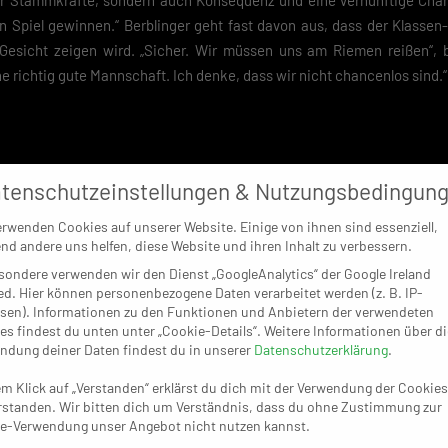
er Stammkräfte, sondern auch Konsequenz und eine vernünftige Cha
n Spiel gewinnen.“ Berblinger geht fast davon aus, dass der Klasse
 Gesicht zeigen wird. „Sicher. Wir müssen uns am Riemen reißen“,
ne richtig gute Mannschaft. Ich denke, dass wir nicht chancenlos sind.“
tenschutzeinstellungen & Nutzungsbedingun
erwenden Cookies auf unserer Website. Einige von ihnen sind essenziell,
nd andere uns helfen, diese Website und ihren Inhalt zu verbessern.
sondere verwenden wir den Dienst „GoogleAnalytics“ der Google Ireland
ed. Hier können personenbezogene Daten verarbeitet werden (z. B. IP-
sen). Informationen zu den Funktionen und Anbietern der verwendeten
es findest du unten unter „Cookie-Details“. Weitere Informationen über di
ndung deiner Daten findest du in unserer
Datenschutzerklärung
.
em Klick auf „Verstanden“ erklärst du dich mit der Verwendung der Cookies
rstanden. Wir bitten dich um Verständnis, dass du ohne Zustimmung zur
e-Verwendung unser Angebot nicht nutzen kannst.