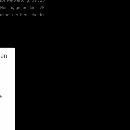
ncenverwertung: „Mit 20
n-Neuling gegen den TVK
 betont der Remscheider
gen
e