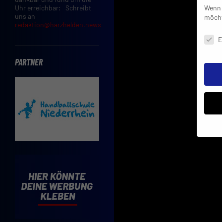
Wenn 
Uhr erreichbar: Schreibt
uns an
möcht
redaktion@harzhelden.news
Daten
E
PARTNER
Insbe
Limit
Adres
Cooki
Verwe
Mit d
einve