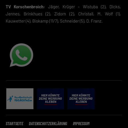
weitere Informationen anzeigen lassen und so nur bestimmte
Cookies auswählen.
TV Korschenbroich:
Jäger, Krüger – Wistuba (2), Dicks,
Jennes, Brinkhues (2), Zidorn (2), Christall, M. Wolf (1),
Speichern
Kauwetter (4), Biskamp (11/7), Schneider (5), D. Franz.
Zurück
Datenschutzeinstellungen
Essenziell (2)
Essenzielle Cookies ermöglichen grundlegende Funktionen und sind für die
einwandfreie Funktion der Website erforderlich.
Cookie-Informationen anzeigen
Datenschutzerklärung
Impressum
STARTSEITE
DATENSCHUTZERKLÄRUNG
IMPRESSUM