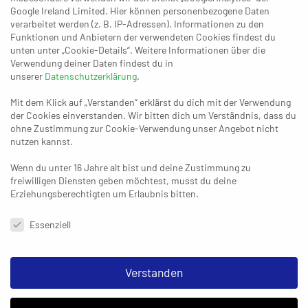
(44.). Dieser Anschluss-Treffer war das Signal für eine extrem
Google Ireland Limited. Hier können personenbezogene Daten
abwechslungsreiche Schlussphase, in der beide Seiten hätten
verarbeitet werden (z. B. IP-Adressen). Informationen zu den
Funktionen und Anbietern der verwendeten Cookies findest du
gewinnen können.
unten unter „Cookie-Details“. Weitere Informationen über die
Verwendung deiner Daten findest du in
Philip Schneider (48.), Mats Wolf (48.) und Justin Kauwetter
unserer
Datenschutzerklärung
.
(50.) machten aus dem Rückstand eine 22:21-Führung, die
Mit dem Klick auf „Verstanden“ erklärst du dich mit der Verwendung
Remscheid durch Yannik Faust (51.) und Pascal Schiewe (51.)
der Cookies einverstanden. Wir bitten dich um Verständnis, dass du
zum 23:22 konterte. Ab jetzt musste Korschenbroich wieder
ohne Zustimmung zur Cookie-Verwendung unser Angebot nicht
hinterherrennen, weil die HG stets einen Treffer vorlegte –
nutzen kannst.
zuletzt das 27:26 von Schiewe (57.). Nun nutzte David Biskamp
Wenn du unter 16 Jahre alt bist und deine Zustimmung zu
zwar den Siebenmeter zum 27:27 (59.), doch die Überzahl für
freiwilligen Diensten geben möchtest, musst du deine
die restlichen 74 Sekunden nach der Roten Karte gegen
Erziehungsberechtigten um Erlaubnis bitten.
Remscheids Dominik Voss brachte den Gästen nichts mehr ein.
Datenschutzeinstellungen & Nutzungsbedingungen
„Wir hätten gerne beide Punkte mitgenommen“, fand TVK-
Essenziell
Coach Wolf, der bei den Remscheidern auch viel Routine
erkannte. Damit meinte er in erster Linie Pascal Schiewe und
Verstanden
noch viel mehr Michael Heimannsfeld, der mit seinen zehn
Treffern erneut der beste Werfer der Hausherren war.