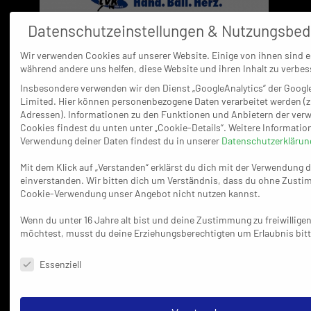
Datenschutzeinstellungen & Nutzungsbe
Weidens Coach Andreas Heckhausen und seine Spieler haben
zwar den Saisonstart vor rund vier Monaten noch gut in
Wir verwenden Cookies auf unserer Website. Einige von ihnen sind es
Erinnerung, weil sie damals in Korschenbroich einiges
während andere uns helfen, diese Website und ihren Inhalt zu verbes
Lehrgeld zahlen mussten (25:33), doch mittlerweile ist der
Insbesondere verwenden wir den Dienst „GoogleAnalytics“ der Google
Limited. Hier können personenbezogene Daten verarbeitet werden (z.
Aufsteiger auf Rang sechs mit einem ausgeglichenen
Adressen). Informationen zu den Funktionen und Anbietern der ver
Punktekonto (13:13) gut in der Regionalliga angekommen. Nach
Cookies findest du unten unter „Cookie-Details“. Weitere Informatio
dem jüngsten 29:24 über den gefährdeten TV Jahn Köln-Wahn
Verwendung deiner Daten findest du in unserer
Datenschutzerklärun
warf Heckhausen direkt einen Blick nach vorne – und danach
Mit dem Klick auf „Verstanden“ erklärst du dich mit der Verwendung 
sind die Rollen klar verteilt: „Wir haben überhaupt nichts zu
einverstanden. Wir bitten dich um Verständnis, dass du ohne Zust
verlieren. Für mich ist Korschenbroich gerade nach dem
Cookie-Verwendung unser Angebot nicht nutzen kannst.
Hinspiel die kompletteste Mannschaft in der Liga. Sie haben
Wenn du unter 16 Jahre alt bist und deine Zustimmung zu freiwillige
einen überragenden Torhüter und eine starke 6:0-Abwehr mit
möchtest, musst du deine Erziehungsberechtigten um Erlaubnis bitt
vielen Varianten.“
Datenschutzeinstellungen & Nutzungsbedingungen
Essenziell
Dirk Wolf hört die Komplimente auf der einen Seite ganz gerne.
Auf der anderen geht der Coach eher davon aus, dass auf den
Tabellenzweiten ein ganz hartes Stück Arbeit wartet: „Weiden