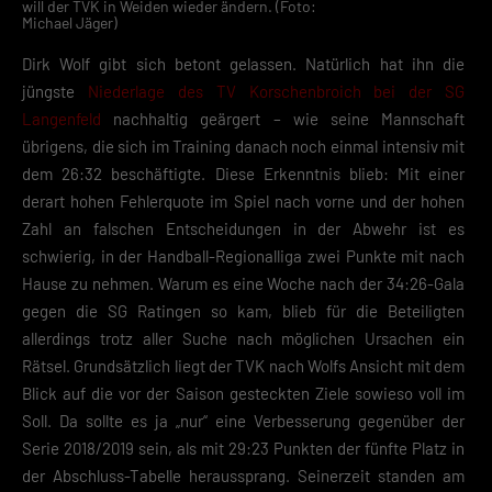
will der TVK in Weiden wieder ändern. (Foto:
Michael Jäger)
Dirk Wolf gibt sich betont gelassen. Natürlich hat ihn die
jüngste
Niederlage des TV Korschenbroich bei der SG
Langenfeld
nachhaltig geärgert – wie seine Mannschaft
übrigens, die sich im Training danach noch einmal intensiv mit
dem 26:32 beschäftigte. Diese Erkenntnis blieb: Mit einer
derart hohen Fehlerquote im Spiel nach vorne und der hohen
Zahl an falschen Entscheidungen in der Abwehr ist es
schwierig, in der Handball-Regionalliga zwei Punkte mit nach
Hause zu nehmen. Warum es eine Woche nach der 34:26-Gala
gegen die SG Ratingen so kam, blieb für die Beteiligten
allerdings trotz aller Suche nach möglichen Ursachen ein
Rätsel. Grundsätzlich liegt der TVK nach Wolfs Ansicht mit dem
Blick auf die vor der Saison gesteckten Ziele sowieso voll im
Soll. Da sollte es ja „nur“ eine Verbesserung gegenüber der
Serie 2018/2019 sein, als mit 29:23 Punkten der fünfte Platz in
der Abschluss-Tabelle heraussprang. Seinerzeit standen am