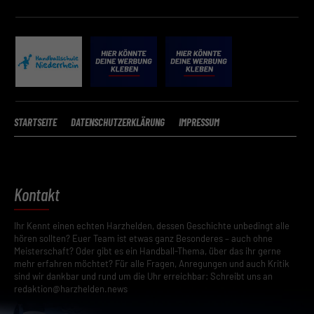
Speichern
Zurück
Datenschutzeinstellungen
Essenziell (2)
Essenzielle Cookies ermöglichen grundlegende Funktionen und sind für die 
Funktion der Website erforderlich.
STARTSEITE
DATENSCHUTZERKLÄRUNG
IMPRESSUM
Cookie-Informationen anzeigen
Datenschutze
Kontakt
Ihr Kennt einen echten Harzhelden, dessen Geschichte unbedingt alle
hören sollten? Euer Team ist etwas ganz Besonderes – auch ohne
Meisterschaft? Oder gibt es ein Handball-Thema, über das ihr gerne
mehr erfahren möchtet? Für alle Fragen, Anregungen und auch Kritik
sind wir dankbar und rund um die Uhr erreichbar: Schreibt uns an
redaktion@harzhelden.news