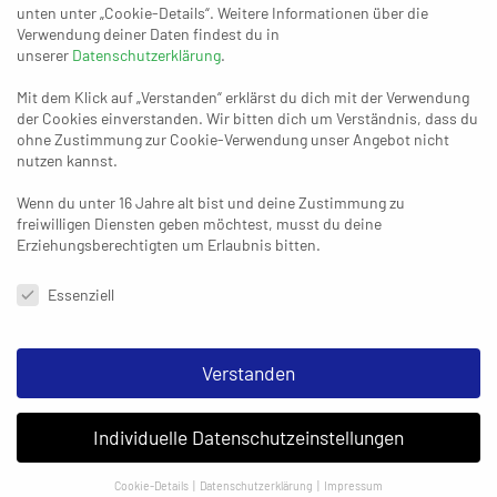
ausbauen.
unten unter „Cookie-Details“. Weitere Informationen über die
Verwendung deiner Daten findest du in
unserer
Datenschutzerklärung
.
Teilnahmebedingungen:
Mit dem Klick auf „Verstanden“ erklärst du dich mit der Verwendung
der Cookies einverstanden. Wir bitten dich um Verständnis, dass du
ohne Zustimmung zur Cookie-Verwendung unser Angebot nicht
Die Teilnahme an dem Gewinnspiel erfolgt über das Soziale Netzwerk
nutzen kannst.
„Facebook“. Veranstalter ist die Asporto UG, (siehe
Impressum
). Das
Gewinnspiel steht in keinem direkten Zusammenhang mit dem
Wenn du unter 16 Jahre alt bist und deine Zustimmung zu
freiwilligen Diensten geben möchtest, musst du deine
Unternehmen „Facebook“, wird von diesem weder gesponsert oder
Erziehungsberechtigten um Erlaubnis bitten.
sonstwie unterstützt.
Datenschutzeinstellungen & Nutzungsbedingungen
Essenziell
Teilnahmeberechtigt sind natürliche, vollständig geschäftsfähige
Personen mit einem Profil auf „Facebook“. Die Teilnahme erfolgt über
die Formulierung eines Kommentars in der Kommentarfunktion zum
Verstanden
Gewinnspielpost am 10.02.2020. Der Kommentar muss die gestellte
Frage eindeutig und korrekt beantworten, um an dem Gewinnspiel
Individuelle Datenschutzeinstellungen
teilzunehmen. Jeder Teilnehmer nimmt nur einmal an dem
Gewinnspiel teil, unabhängig von der Anzahl der von ihm formulierten
Cookie-Details
Datenschutzerklärung
Impressum