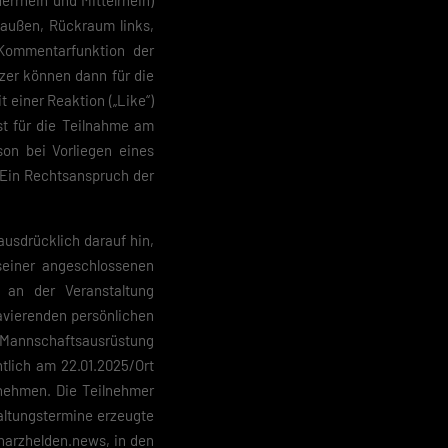
derrhein und Mittelrhein)
saußen, Rückraum links,
 Kommentarfunktion der
 geben
zer können dann für die
 einer Reaktion („Like“)
igen
st für die Teilnahme am
son bei Vorliegen eines
Zurück
 Ein Rechtsanspruch der
ausdrücklich darauf hin,
seiner angeschlossenen
, an der Veranstaltung
ravierenden persönlichen
pressum
 Mannschaftsausrüstung
tlich am 22.01.2025/Ort
lnehmen. Die Teilnehmer
altungstermine erzeugte
harzhelden.news, in den