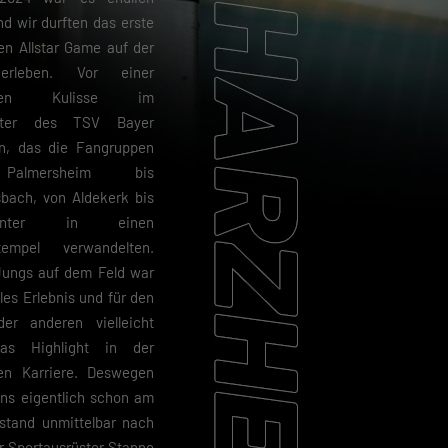
nd wir durften das erste
en Allstar Game auf der
erleben. Vor einer
iosen Kulisse im
nter des TSV Bayer
n, das die Fangruppen
almersheim bis
ach, von Aldekerk bis
swinter in einen
ltempel verwandelten.
Jungs auf dem Feld war
lles Erlebnis und für den
er anderen vielleicht
as Highlight in der
hen Karriere. Deswegen
uns eigentlich schon am
stand unmittelbar nach
r Sportausrüster Stanno