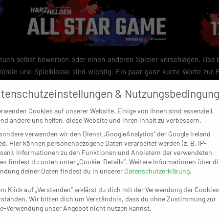
t euch selbst bewerben oder einen anderen Spieler vorschlagen. Das
Verein und Spielklasse sind wichtig. Ein paar ganz kurze Worte zur
dingung. Genauso wie ein Bild von eurem Kandidaten. Für die Bewerbun
tenschutzeinstellungen & Nutzungsbedingun
 allstargame@harzhelden.news. Die genauen Teilnahmebedingungen f
uft am 13.09.2024 um 24 Uhr ab. Anschließend werden wir aus den ei
erwenden Cookies auf unserer Website. Einige von ihnen sind essenziell,
ositionen über unsere Facebook- und Instagram-Seite ins Voting stell
nd andere uns helfen, diese Website und ihren Inhalt zu verbessern.
r, wer eure Region im Duell der Harzhelden vertreten soll! Wir sind g
sondere verwenden wir den Dienst „GoogleAnalytics“ der Google Ireland
ed. Hier können personenbezogene Daten verarbeitet werden (z. B. IP-
das Spiel ausgeht, es wird an diesem Abend ausschließlich Gewinner ge
sen). Informationen zu den Funktionen und Anbietern der verwendeten
es findest du unten unter „Cookie-Details“. Weitere Informationen über di
ndung deiner Daten findest du in unserer
Datenschutzerklärung
.
ng zum „Harzhelden Allstar Game 2025“
em Klick auf „Verstanden“ erklärst du dich mit der Verwendung der Cookies
rstanden. Wir bitten dich um Verständnis, dass du ohne Zustimmung zur
llstar Game 2025“ ist die Asporto GmbH (siehe
Impressum
) in Kooper
e-Verwendung unser Angebot nicht nutzen kannst.
ufderhöhe 1877 e.V. Die Veranstaltung steht in keinem direkte