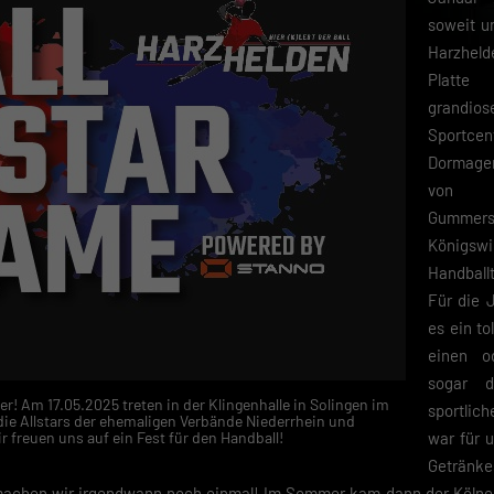
soweit u
Harzheld
Platte 
grand
Sportce
Dormage
von P
Gummersb
König
Handbal
Für die 
es ein to
einen od
sogar d
er! Am 17.05.2025 treten in der Klingenhalle in Solingen im
sportlic
ie Allstars der ehemaligen Verbände Niederrhein und
r freuen uns auf ein Fest für den Handball!
war für 
Getränke
 machen wir irgendwann noch einmal! Im Sommer kam dann der Kölne