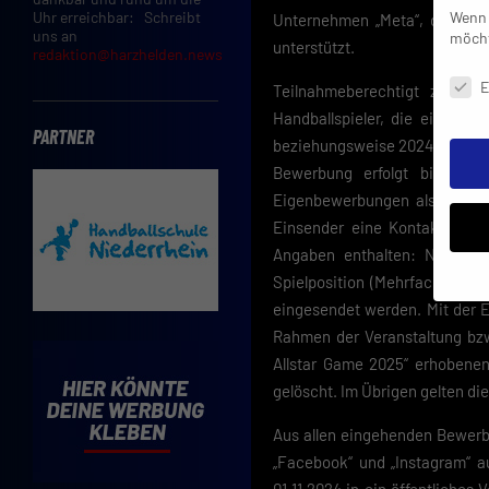
Wenn 
Uhr erreichbar: Schreibt
Unternehmen „Meta“, dessen 
uns an
möcht
unterstützt.
redaktion@harzhelden.news
Daten
E
Teilnahmeberechtigt zur Be
Handballspieler, die einem 
PARTNER
beziehungsweise 2024/2025 ak
Bewerbung erfolgt bis zum 
Eigenbewerbungen als auch Vo
Einsender eine Kontaktmöglic
Angaben enthalten: Name, Ge
Spielposition (Mehrfachnennu
eingesendet werden. Mit der Ei
Rahmen der Veranstaltung bzw
Insbe
Limit
Allstar Game 2025“ erhobenen
Adres
gelöscht. Im Übrigen gelten 
Cooki
Verwe
Aus allen eingehenden Bewerb
Mit d
„Facebook“ und „Instagram“ a
einve