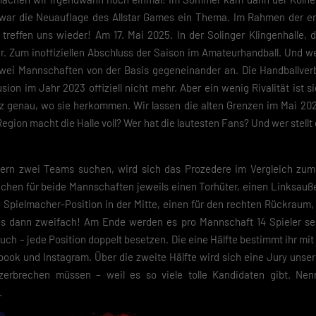
 war die Neuauflage des Allstar Games ein Thema. Im Rahmen der ers
r treffen uns wieder! Am 17. Mai 2025. In der Solinger Klingenhalle,
. Zum inoffiziellen Abschluss der Saison im Amateurhandball. Und we
zwei Mannschaften von der Basis gegeneinander an. Die Handballver
Fusion im Jahr 2023 offiziell nicht mehr. Aber ein wenig Rivalität ist 
nz genau, wo sie herkommen. Wir lassen die alten Grenzen im Mai 20
egion macht die Halle voll? Wer hat die lautesten Fans? Und wer stellt
ndern zwei Teams suchen, wird sich das Prozedere im Vergleich zum
uchen für beide Mannschaften jeweils einen Torhüter, einen Linksauße
e Spielmacher-Position in der Mitte, einen für den rechten Rückraum
les dann zweifach! Am Ende werden es pro Mannschaft 14 Spieler sein
ch – jede Position doppelt besetzen. Die eine Hälfte bestimmt ihr mit
ook und Instagram. Über die zweite Hälfte wird sich eine Jury unser
zerbrechen müssen – weil es so viele tolle Kandidaten gibt. Nen
.