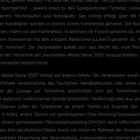
 Voting gestellt werden. Für jede der beiden Allstar Mannschaften (Nie
e-Verwendung unser Angebot nicht nutzen kannst.
 durchgeführt – jeweils eines zu den Spielpositionen Torhüter, Link
chts, Rechtsaußen und Kreisläufer. Das Voting erfolgt über die
du unter 16 Jahre alt bist und deine Zustimmung zu freiwilligen Diensten
est, musst du deine Erziehungsberechtigten um Erlaubnis bitten.
der Kandidaten werden in jeweils einem Kommentar genannt. Die Nut
finden Sie eine Übersicht über alle verwendeten Cookies. Sie können Ihre
en, indem sie den Kommentar, in welchem ihr Favorit genannt ist, mit
lligung zu ganzen Kategorien geben oder sich weitere Informationen anze
 dem Kommentar mit den meisten Reaktionen („Likes“) genannt ist, i
n und so nur bestimmte Cookies auswählen.
5“ nominiert. Der Veranstalter behält sich das Recht vor, eine Per
eichern
on der Teilnahme am „Harzhelden Allstar Game 2025“ auszuschließen.
anstalter besteht nicht.
schutzeinstellungen
nziell (2)
llstar Game 2025“ erfolgt auf eigene Gefahr. Der Veranstalter weist 
zielle Cookies ermöglichen grundlegende Funktionen und sind für die einwandfreie
ffizielle Veranstaltung des Deutschen Handballbundes oder eines 
ion der Website erforderlich.
Mit der Zusage zur Teilnahme verpflichten sich die Teilnehmer
Cookie-Informationen anzeigen
ht aufgrund medizinischer Gründe (Krankheit, Verletzung) oder aus g
Datenschutzerklärung
Im
 Ebenso sollen die Teilnehmer an einem Termin zur Anprobe der
4 in Köln), einem Termin zur gemeinsamen Foto-Shooting (voraussich
 einem gemeinsamen Mannschaftstraining (Ort/Zeit noch offen) tei
dass ihre persönlichen Daten sowie von ihnen im Rahmen der Veranst
edialen Verwertung der Veranstaltung, insbesondere im Internet auf 