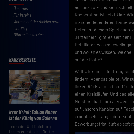
auf uns zu – und sehr schnell
Über uns
Für Vereine
Kooperation ist jetzt klar: Wi
Werben auf Harzhelden.news
mancher legendären Partie war
Fair Play
treten zu diesem Spiel auch 
Mitarbeiter werden
„Mittelrhein“ gibt es seit der 
Beteiligten wissen jeweils ga
und wollen es wissen: Welche R
HARZ BEISEITE
auf die Platte?
Weil wir somit nicht ein, so
ändern. Aber das bleibt: Wir s
linken Rückraum, einen für di
einen Kreisläufer. Und das al
Meisterschaft normalerweise au
auf unseren Kanälen auf Faceb
Irrer Krimi: Fabian Neher
erneut sehr lange den Kopf 
ist der König von Salerno
Bewerbungsfrist läuft ab sofort
Team der Uni Duisburg-
Essen erlebte als Fünfter