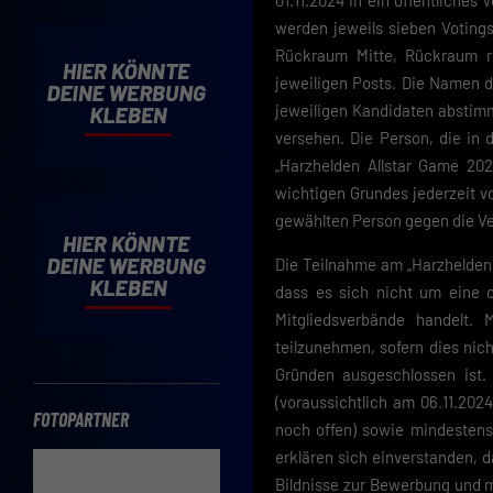
01.11.2024 in ein öffentliches
Cooki
werden jeweils sieben Votings
Rückraum Mitte, Rückraum re
Wenn 
möcht
jeweiligen Posts. Die Namen 
Hier 
jeweiligen Kandidaten abstimm
Einwi
versehen. Die Person, die in
lasse
„Harzhelden Allstar Game 202
Sp
wichtigen Grundes jederzeit v
gewählten Person gegen die Ver
Daten
Esse
Die Teilnahme am „Harzhelden A
Essen
dass es sich nicht um eine o
Funkt
Mitgliedsverbände handelt. 
teilzunehmen, sofern dies nic
Gründen ausgeschlossen ist.
(voraussichtlich am 06.11.202
FOTOPARTNER
noch offen) sowie mindestens
erklären sich einverstanden, 
Bildnisse zur Bewerbung und m