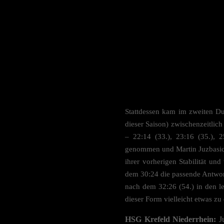
Verwe
Wenn d
möchte
Hier f
Einwil
und s
Sp
Datens
Stattdessen kam im zweiten Du
Esse
dieser Saison) zwischenzeitlic
Essen
– 22:14 (33.), 23:16 (35.), 
Websit
genommen und Martin Juzbasic f
ihrer vorherigen Stabilität un
dem 30:24 die passende Antwort
nach dem 32:26 (54.) in den l
dieser Form vielleicht etwas zu 
HSG Krefeld Niederrhein:
Ju