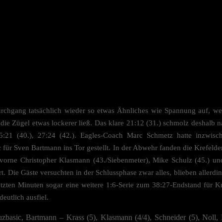
ndung unser Angebot nicht nutzen kannst.
u unter 16 Jahre alt bist und deine Zustimmung zu freiwilligen Diensten gebe
st, musst du deine Erziehungsberechtigten um Erlaubnis bitten.
inden Sie eine Übersicht über alle verwendeten Cookies. Sie können Ihre
ligung zu ganzen Kategorien geben oder sich weitere Informationen anzeigen l
o nur bestimmte Cookies auswählen.
eichern
chutzeinstellungen
rchgang tatsächlich wieder so etwas Ähnliches wie Spannung auf, weil
nziell (2)
h die Zügel etwas lockerer ließ. Das klare 21:12 (31.) schmolz deshal
zielle Cookies ermöglichen grundlegende Funktionen und sind für die einwandfreie Funktion d
25:21 (40.), 27:24 (42.). Eagles-Coach Marc Schmetz hatte inzwisch
e erforderlich.
ür Sven Bartmann ins Tor gestellt. In der Abwehr fanden die Krefelde
Cookie-Informationen anzeigen
d vorne Christopher Klasmann (43./Siebenmeter), Mike Schulz (45.) un
Datenschutzerklärung
Im
. Die Gäste versuchten in der Schlussphase zwar alles, blieben allerdi
etzten Minuten sogar eine weitere 1:6-Serie zum 38:27-Endstand für K
deutlich ausfiel.
zbasic, Bartmann – Krass (5), Klasmann (4/4), Schneider (5), Noll, 