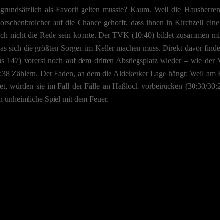
 grundsätzlich als Favorit gelten musste? Kaum. Weil die Hausherre
rschenbroicher auf die Chance gehofft, dass ihnen in Kirchzell eine
ch nicht die Rede sein konnte. Der TVK (10:40) bildet zusammen m
s sich die größten Sorgen im Keller machen muss. Direkt davor finde
nus 147) vorerst noch auf dem dritten Abstiegsplatz wieder – wie der
12:38 Zählern. Der Faden, an dem die Aldekerker Lage hängt: Weil am 
det, würden sie im Fall der Fälle an Haßloch vorbeirücken (30:30/30:2
in unheimliche Spiel mit dem Feuer.