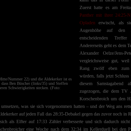
Zuerst hatte es am Frei
Panther mit ihrer 24:25-
Opladen
erwischt, als s
Augenhöhe auf den l
entscheidenden Treffe
Andererseits geht es dem T
Alexander Oelze/Jens-Pe
vergleichsweise gut, wei
Rang zwölf eben zum K
würden, falls jetzt Schluss
itte/Nummer 22) und die Aldekerker ist es
diesem Samstagabend al
, dass Ben Büscher (links/35) und Steffen
eren Schwierigkeiten stecken. (Foto:
zugezogen, die dem TV
Korschenbroich um den Hal
umsetzen, was sie sich vorgenommen hatten – und der Weg ans rett
 Aldekerker auf jeden Fall das 28:35-Debakel gegen das zuvor noch in
sich als Elfter auf 17:33 Zähler verbesserte und sich dadurch nich
schenbroicher eine Woche nach dem 32:34 im Kellerduell bei den Pan