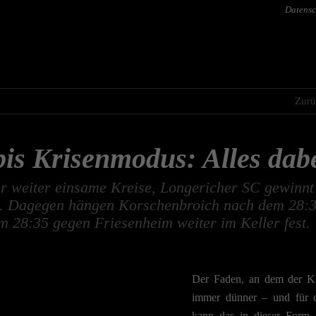
Datensc
Zurü
bis Krisenmodus: Alles dab
ter weiter einsame Kreise, Longericher SC gewinnt
. Dagegen hängen Korschenbroich nach dem 28:38
 28:35 gegen Friesenheim weiter im Keller fest.
Der Faden, an dem der Kla
immer dünner – und für d
kann das in dieser Form e