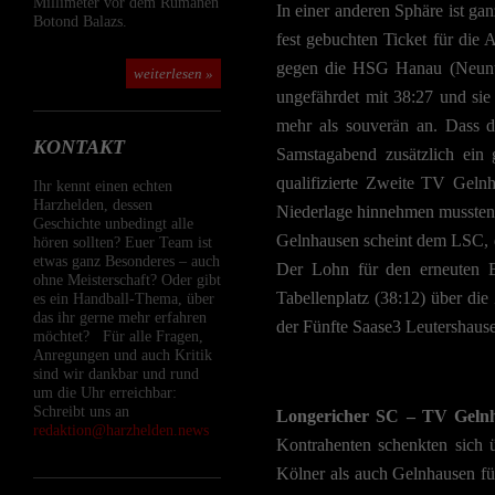
Millimeter vor dem Rumänen
In einer anderen Sphäre ist g
Botond Balazs.
fest gebuchten Ticket für die 
gegen die HSG Hanau (Neunte
weiterlesen »
ungefährdet mit 38:27 und sie
mehr als souverän an. Dass d
KONTAKT
Samstagabend zusätzlich ein 
qualifizierte Zweite TV Geln
Ihr kennt einen echten
Harzhelden, dessen
Niederlage hinnehmen mussten. 
Geschichte unbedingt alle
Gelnhausen scheint dem LSC, d
hören sollten? Euer Team ist
etwas ganz Besonderes – auch
Der Lohn für den erneuten E
ohne Meisterschaft? Oder gibt
Tabellenplatz (38:12) über die
es ein Handball-Thema, über
das ihr gerne mehr erfahren
der Fünfte Saase3 Leutershause
möchtet? Für alle Fragen,
Anregungen und auch Kritik
sind wir dankbar und rund
um die Uhr erreichbar:
Schreibt uns an
Longericher SC – TV Gelnha
redaktion@harzhelden.news
Kontrahenten schenkten sich 
Kölner als auch Gelnhausen für