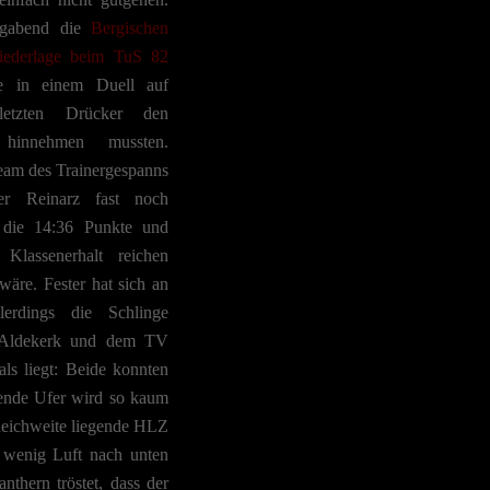
tagabend die
Bergischen
Niederlage beim TuS 82
ie in einem Duell auf
etzten Drücker den
r hinnehmen mussten.
eam des Trainergespanns
ter Reinarz fast noch
l die 14:36 Punkte und
lassenerhalt reichen
 wäre. Fester hat sich an
lerdings die Schlinge
 Aldekerk und dem TV
s liegt: Beide konnten
ende Ufer wird so kaum
 Reichweite liegende HLZ
t wenig Luft nach unten
thern tröstet, dass der