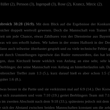
Hüller (2), Persson (3), Ingenpaß (3), Rose (2), Krancz, Mircic (2).
broich 38:28 (16:9).
Mit dem Blick auf die Ergebnisse der Konkurr
 sicher doppelt wertvoll gewesen. Doch die Mannschaft von Trainer F
lbzeit um jede Chance, etwas Zählbares von der Dienstreise aus Baye
, was wir uns erhofft haben. Wir haben in der ersten Halbzeit in der D
ann auch teilweise überhastet gespielt und zu viele technische Fehler
zeit durch Umstellungen irgendwie das Ruder rumzureißen, das hat le
en, dass Kirchzell heute wirklich von Anfang an eine sehr, sehr ko
 Berblinger, der seine Mannschaft von Anfang an hinterherlaufen sah. D
broicher Treffer zum 1:3 (5.), kurz darauf hieß es aber schon 1:5 (7
päter 1:6 (8.).
twas besser in die Partie und sie verkürzten mal auf 6:9 (14.). Der Ko
in sich zusammen und vom 7:10 (19.) geriet Berblingers Team mit 7:14 
 im zweiten Abschnitt nach dem 9:18 (33.), spätestens jedoch mit dem 
e sich der Abstand zwischen beiden Mannschaften konstant um die zehn