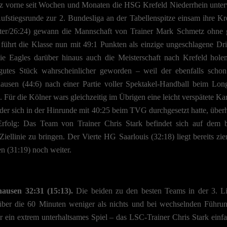
anz vorne seit Wochen und Monaten die HSG Krefeld Niederrhein unter
Aufstiegsrunde zur 2. Bundesliga an der Tabellenspitze einsam ihre Kr
r/26:24) gewann die Mannschaft von Trainer Mark Schmetz ohne g
 führt die Klasse nun mit 49:1 Punkten als einzige ungeschlagene Dri
ie Eagles darüber hinaus auch die Meisterschaft nach Krefeld hole
gutes Stück wahrscheinlicher geworden – weil der ebenfalls schon
hausen (44:6) nach einer Partie voller Spektakel-Handball beim Lon
Für die Kölner wars gleichzeitig im Übrigen eine leicht verspätete Ka
er sich in der Hinrunde mit 40:25 beim TVG durchgesetzt hatte, überh
rfolg: Das Team von Trainer Chris Stark befindet sich auf dem b
 Ziellinie zu bringen. Der Vierte HG Saarlouis (32:18) liegt bereits z
n (31:19) noch weiter.
usen 32:31 (15:13).
Die beiden zu den besten Teams in der 3. L
über die 60 Minuten weniger als nichts und bei wechselnden Führu
 ein extrem unterhaltsames Spiel – das LSC-Trainer Chris Stark einfa