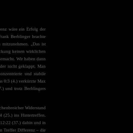
enz wäre ein Erfolg der
rank Berblinger brachte
rn mitzunehmen. „Das ist
eckung keinen wirklichen
 gemacht. Wir haben dann
ider nicht geklappt. Man
nzentrierte und stabile
as 0:3 (4.) verkürzte Max
.) und trotz Berblingers
rschenbroicher Widerstand
(25.) ins Hintertreffen.
12:22 (37.) dahin und in
 Treffer Differenz – die