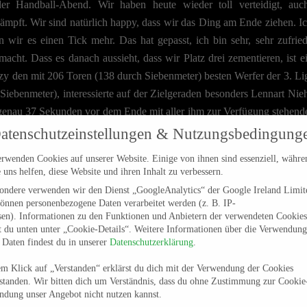
r Handball-Abend. Wir haben heute wieder toll verteidigt, auc
mpft. Wir sind natürlich happy, dass wir das Ding am Ende ziehen. Ic
ten wir es einen Tick mehr. Das hat gepasst, ich bin sehr, sehr zufri
macht. Dass es danach aussieht, dass wir Platz drei zementieren, ist e
y den mit 206 Toren (138 durch Siebenmeter) besten Werfer der 3. Lig
r Siebenmeter), interessierte auf der Zielgeraden besonders Lennart Ni
 genau 37 Sekunden vor dem Ende mit aller ihm zur Verfügung stehen
t seinem sechsten Tor an diesem Abend zum entscheidenden 32:30. 
atenschutzeinstellungen & Nutzungsbedingung
rren anschließend nicht mehr um den Erfolg bringen. Zusammen mit
rwenden Cookies auf unserer Website. Einige von ihnen sind essenziell, währe
nd Lukas Martin Schulz (sieben) steuerte Linkshänder Niehaus zwei 
 uns helfen, diese Website und ihren Inhalt zu verbessern.
 unwesentlicher Faktor fürs Ergebnis war.
sondere verwenden wir den Dienst „GoogleAnalytics“ der Google Ireland Limit
önnen personenbezogene Daten verarbeitet werden (z. B. IP-
n der ersten Sekunde an ein enormes Tempo auf die Platte und der T
sen). Informationen zu den Funktionen und Anbietern der verwendeten Cookies
ng hin. Das 1:3 (5.) und 2:4 (6.) brachte den LSC trotzdem nicht aus 
t du unten unter „Cookie-Details“. Weitere Informationen über die Verwendung
 Daten findest du in unserer
Datenschutzerklärung
.
r 13:11 (26.) schien sich die Waage jeweils auf die Seite der Hausherr
ersten Halbzeit oder das 16:13 (32.) und 18:15 (33.) am Anfang de
m Klick auf „Verstanden“ erklärst du dich mit der Verwendung der Cookies
n spannenden und mit viel Intensität geführten zweiten Abschnitt – 2
standen. Wir bitten dich um Verständnis, dass du ohne Zustimmung zur Cookie
ndung unser Angebot nicht nutzen kannst.
Serie von Schulz (56.), Lennart Wörmann (57.) und Niehaus (58.) hät