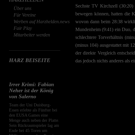
Sechste TV Kirchzell (30:20)
Über uns
bewegen können, hatten die Ko
Für Vereine
Werben auf Harzhelden.news
wovon dann beim 28:38 wirkli
Fair Play
Mundenheim (9:41) ein Duo, da
Mitarbeiter werden
schlechtere Torverhältnis (mi
(minus 104) ausgestattet mit 
der direkte Vergleich entschei
HARZ BEISEITE
das jedoch nichts anderes als e
Irrer Krimi: Fabian
Neher ist der König
von Salerno
Team der Uni Duisburg-
Essen erlebte als Fünfter bei
den EUSA Games eine
Menge auch neben der Platte.
Sein Rückraumspieler lag am
Ende bei 45 Toren um