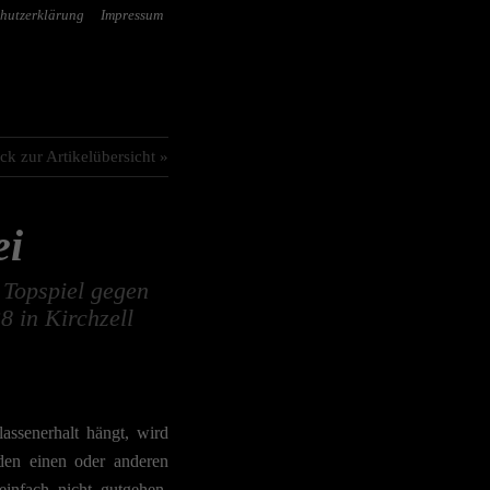
hutzerklärung
Impressum
ck zur Artikelübersicht »
ei
 Topspiel gegen
 in Kirchzell
ssenerhalt hängt, wird
en einen oder anderen
infach nicht gutgehen.