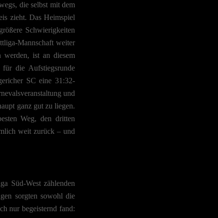
wegs, die selbst mit dem
eis zieht. Das Heimspiel
rößere Schwierigkeiten
ttliga-Mannschaft weiter
n werden, ist an diesem
 für die Aufstiegsrunde
gericher SC eine 31:32-
rnevalsveranstaltung und
aupt ganz gut zu liegen.
esten Weg, den dritten
iemlich weit zurück – und
iga Süd-West zählenden
ngen sorgten sowohl die
ch nur begeisternd fand: