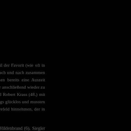
n
assen
Zurück
 der Favorit (wie oft in
b nach und nach zusammen
er
en bereits eine Auszeit
r anschließend wieder zu
d Robert Krass (48.) mit
pressum
ngs glücklos und mussten
refeld hinnehmen, der in
Hildenbrand (6), Siegler