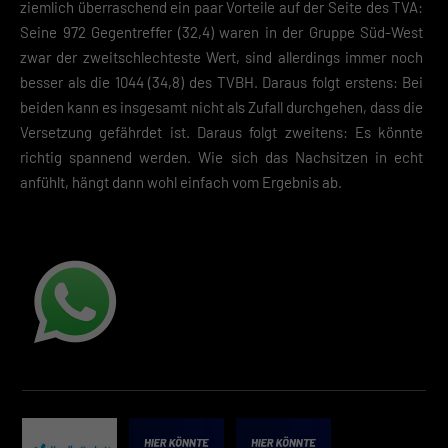
Zurück
ziemlich überraschend ein paar Vorteile auf der Seite des TVA:
Seine 972 Gegentreffer (32,4) waren in der Gruppe Süd-West
Datenschutzeinstellungen
Essenziell (2)
zwar der zweitschlechteste Wert, sind allerdings immer noch
besser als die 1044 (34,8) des TVBH. Daraus folgt erstens: Bei
Essenzielle Cookies ermöglichen grundlegende Funktionen und sind für die
einwandfreie Funktion der Website erforderlich.
beiden kann es insgesamt nicht als Zufall durchgehen, dass die
Cookie-Informationen anzeigen
Versetzung gefährdet ist. Daraus folgt zweitens: Es könnte
richtig spannend werden. Wie sich das Nachsitzen in echt
Datenschutzerklärung
Impres
anfühlt, hängt dann wohl einfach vom Ergebnis ab.