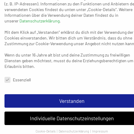
(z. B. IP-Adressen). Informationen zu den Funktionen und Anbietern de
Linie darauf freuen“, sagt Gentges, „es sind Endspiele und es
verwendeten Cookies findest du unten unter „Cookie-Details“. Weitere
spielt keine Rolle, ob es eins um den Titel ist oder eins um den
Informationen über die Verwendung deiner Daten findest du in
Klassenerhalt. Wir haben uns diese Spiele am Ende des Tages
unserer
Datenschutzerklärung
.
verdient und es gibt doch nichts Geileres als solche Spiele. Wir
Mit dem Klick auf „Verstanden“ erklärst du dich mit der Verwendung der
müssen sehen, dass wir in Bissendorf einen klaren Kopf
Cookies einverstanden. Wir bitten dich um Verständnis, dass du ohne
bewahren und ein gutes Ausgangs-Ergebnis erzielen. Wir
Zustimmung zur Cookie-Verwendung unser Angebot nicht nutzen kann
haben gut trainiert, wir haben gut analysiert. Meine Jungs sind
Wenn du unter 16 Jahre alt bist und deine Zustimmung zu freiwilligen
gewappnet, meine Jungs sind heiß – und wollen es natürlich
Diensten geben möchtest, musst du deine Erziehungsberechtigten um
auch beenden. Wir fahren gut vorbereitet hin zur ersten
Erlaubnis bitten.
Halbzeit dieses Endspiels und dann sehen wir, dass wir das
Datenschutzeinstellungen & Nutzungsbedingungen
bestmögliche Ergebnis an diesem Tag rausholen, um im besten
Essenziell
Fall natürlich zu Hause den Sack zuzumachen.“ Was keine
Überraschung ist: Kollege Andrej Kurchev wird das für sein
Verstanden
Team aus dem Landkreis Osnabrück ganz ähnlich sehen. Auch
der TV Bissendorf-Holte hofft auf eine randvolle Halle, auf
maximale Unterstützung durch seine Fans, auf ein Happy End
Individuelle Datenschutzeinstellungen
in dieser langen und herausfordernden Saison.
Cookie-Details
Datenschutzerklärung
Impressum