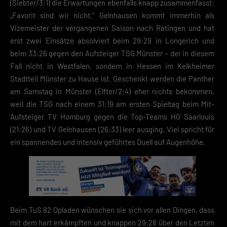
(Siebter/3:1) die Erwartungen ebenfalls knapp zusammenfasst:
(z. B. IP-Adressen). Informationen zu den Funktionen und Anbietern de
„Favorit sind wir nicht.“ Gelnhausen kommt immerhin als
verwendeten Cookies findest du unten unter „Cookie-Details“. Weitere
Informationen über die Verwendung deiner Daten findest du in
Vizemeister der vergangenen Saison nach Ratingen und hat
unserer
Datenschutzerklärung
.
erst zwei Einsätze absolviert beim 29:29 in Longerich und
beim 33:26 gegen den Aufsteiger TSG Münster – der in diesem
Mit dem Klick auf „Verstanden“ erklärst du dich mit der Verwendung der
Fall nicht in Westfalen, sondern in Hessen im Kelkheimer
Cookies einverstanden. Wir bitten dich um Verständnis, dass du ohne
Zustimmung zur Cookie-Verwendung unser Angebot nicht nutzen kann
Stadtteil Münster zu Hause ist. Geschenkt werden die Panther
am Samstag in Münster (Elfter/2:4) eher nichts bekommen,
Wenn du unter 16 Jahre alt bist und deine Zustimmung zu freiwilligen
weil die TSG nach einem 31:19 am ersten Spieltag beim Mit-
Diensten geben möchtest, musst du deine Erziehungsberechtigten um
Erlaubnis bitten.
Aufsteiger TV Homburg gegen die Top-Teams HG Saarlouis
Hier finden Sie eine Übersicht über alle verwendeten Cookies. Sie kön
(21:26) und TV Gelnhausen (26:33) leer ausging. Viel spricht für
Ihre Einwilligung zu ganzen Kategorien geben oder sich weitere
ein spannendes und intensiv geführtes Duell auf Augenhöhe.
Informationen anzeigen lassen und so nur bestimmte Cookies
auswählen.
Speichern
Zurück
Datenschutzeinstellungen
Beim TuS 82 Opladen wünschen sie sich vor allen Dingen, dass
Essenziell (2)
mit dem hart erkämpften und knappen 29:28 über den Letzten