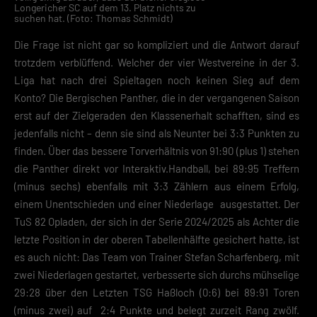
Longericher SC auf dem 13. Platz nichts zu
suchen hat. (Foto: Thomas Schmidt)
Die Frage ist nicht gar so kompliziert und die Antwort darauf
trotzdem verblüffend. Welcher der vier Westvereine in der 3.
Liga hat nach drei Spieltagen noch keinen Sieg auf dem
Konto? Die Bergischen Panther, die in der vergangenen Saison
erst auf der Zielgeraden den Klassenerhalt schafften, sind es
jedenfalls nicht – denn sie sind als Neunter bei 3:3 Punkten zu
finden. Über das bessere Torverhältnis von 91:90 (plus 1) stehen
die Panther direkt vor Interaktiv.Handball, bei 89:95 Treffern
(minus sechs) ebenfalls mit 3:3 Zählern aus einem Erfolg,
einem Unentschieden und einer Niederlage ausgestattet. Der
TuS 82 Opladen, der sich in der Serie 2024/2025 als Achter die
letzte Position in der oberen Tabellenhälfte gesichert hatte, ist
es auch nicht: Das Team von Trainer Stefan Scharfenberg, mit
zwei Niederlagen gestartet, verbesserte sich durchs mühselige
29:28 über den Letzten TSG Haßloch (0:6) bei 89:91 Toren
(minus zwei) auf 2:4 Punkte und belegt zurzeit Rang zwölf.