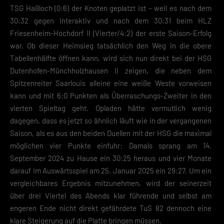
Essenzielle Cookies ermöglichen grundlegende Funktionen und sind für die
TSG Haßloch (0:6) der Knoten geplatzt ist – weil es nach dem
einwandfreie Funktion der Website erforderlich.
30:32 gegen Interaktiv und nach dem 30:31 beim HLZ
Cookie-Informationen anzeigen
Friesenheim-Hochdorf II (Vierter/4:2) der erste Saison-Erfolg
Datenschutzerklärung
Impres
war. Ob dieser Heimsieg tatsächlich den Weg in die obere
Tabellenhälfte öffnen kann, wird sich nun direkt bei der HSG
Dutenhofen-Münchholzhausen II zeigen, die neben dem
Spitzenreiter Saarlouis alleine eine weiße Weste vorweisen
kann und mit 6:0 Punkten als Überraschungs-Zweiter in den
vierten Spieltag geht. Opladen hätte vermutlich wenig
dagegen, dass es jetzt so ähnlich läuft wie in der vergangenen
Saison, als es aus den beiden Duellen mit der HSG die maximal
möglichen vier Punkte einfuhr: Damals sprang am 14.
September 2024 zu Hause ein 30:25 heraus und vier Monate
darauf im Auswärtsspiel am 25. Januar 2025 ein 29:27. Um ein
vergleichbares Ergebnis mitzunehmen, wird der seinerzeit
über drei Viertel des Abends klar führende und selbst am
engeren Ende nicht direkt gefährdete TuS 82 dennoch eine
klare Steigerung auf die Platte bringen müssen.