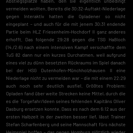
Abstiegsplätze haben, den sie eigentlich unbedingt
Zurück
vermeiden wollten. Bereits die 30:32-Auftakt-Niederlage
Datenschutzeinstellungen
gegen Interaktiv hatten die Opladener so nicht
Essenziell (2)
eingeplant – und auch für die mit jenem 30:31 endende
Essenzielle Cookies ermöglichen grundlegende Funktionen und sind für die
Partie beim HLZ Friesenheim-Hochdorf II ganz anderes
einwandfreie Funktion der Website erforderlich.
erhofft. Das folgende 29:28 gegen die TSG Haßloch
Cookie-Informationen anzeigen
(14./2:6) nach einem intensiven Kampf verschaffte dem
Datenschutzerklärung
Impres
TuS 82 dann nur ein kurzes Durchatmen, weil aufgrund
eines viel zu dünn besetzten Rückraums im Spiel danach
bei der HSG Dutenhofen-Münchholzhausen II eine
Niederlage nicht zu vermeiden war – die mit einem 22:29
auch noch sehr deutlich ausfiel. Größtes Problem:
Opladen fand über weite Strecken keine Mittel, durch die
es die Torgefahr/Ideen seines fehlenden Kapitäns Oliver
Dasburg ersetzen konnte. Dass es nach dem 6:12 aus der
ersten Halbzeit in der zweiten besser lief, lässt Trainer
Stefan Scharfenberg und seine Mannschaft fürs nächste
Heimspiel hoffen – das gegen Homburg plötzlich wieder