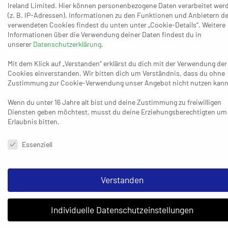
Chance, weitere wertvolle Punkte für den Klassenerhalt
Ireland Limited. Hier können personenbezogene Daten verarbeitet wer
(z. B. IP-Adressen). Informationen zu den Funktionen und Anbietern de
aufs eigene Konto zu überweisen, bietet nun die Aufgabe
verwendeten Cookies findest du unten unter „Cookie-Details“. Weitere
gegen das HLZ Friesenheim-Hochdorf II (Neunter/4:4),
Informationen über die Verwendung deiner Daten findest du in
unserer
Datenschutzerklärung
.
das mit einer 19:20-Niederlage bei der MT Melsungen II
(Vierter/5:3) startete, dann den TuS 82 Opladen (13./2:6) in
Mit dem Klick auf „Verstanden“ erklärst du dich mit der Verwendung der
einem Krimi mit 31:30 bezwang und aus Homburg ein
Cookies einverstanden. Wir bitten dich um Verständnis, dass du ohne
Zustimmung zur Cookie-Verwendung unser Angebot nicht nutzen kann
29:25 mitnahm. Zuletzt gab jedoch in eigener Halle eine
19:34-Packung gegen Saarlouis. Ob wirklich zwischen
Wenn du unter 16 Jahre alt bist und deine Zustimmung zu freiwilligen
Interaktiv und der HSG nur kleinere Unterschiede liegen?
Diensten geben möchtest, musst du deine Erziehungsberechtigten um
Erlaubnis bitten.
Der Vergleich mit denselben Gegnern Opladen, Homburg
und Saarlouis zeigt einen winzigen Vorteil für die
Datenschutzeinstellungen & Nutzungsbedingungen
Essenziell
Gastgeber: Ratingen kommt hier auf 3:3 Punkte,
Friesenheim-Hochdorf II auf 2:4. Für Interaktiv-Trainer
Filip Lazarov gibt es sowieso nur ein Ziel: „Nach zwei
Verstanden
Niederlagen denken wir definitiv an einen Sieg.“ An ihren
zweiten Saison-Erfolg denken durften zuletzt zweimal
Individuelle Datenschutzeinstellungen
hintereinander die Bergischen Panther, die aber ein