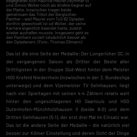
begegneten sich Maurice Meurer (Nummer 5)
und Simon Wolter noch als direkte Gegner auf
der Platte. Inzwischen tragen beide
gemeinsam das Trikot der Bergischen
Panther – weil Meurer vom TuS 82 Opladen
dorthin gewechselt ist ud Wolter, der seine
Karriere eigentlich beendet hatte, zuletzt
wieder aushelfen musste. Insgesamt geht es
den Panthern zurzeit tatsächlich besser als
den Opladenern. (Foto: Thomas Ellmann)
Das ist die eine Seite der Medaille: Der Longericher SC, in
der vergangenen Saison als Dritter der Beste aller
Drittligisten in der Gruppe Süd-West hinter dem Meister
HSG Krefeld Niederrhein (inzwischen in der 2. Bundesliga
unterwegs) und dem Vizemeister TV Gelnhausen, liegt
nach vier Spieltagen mit seinen 4:4 Zählern relativ weit
hinter den ungeschlagenen HG Saarlouis und HSG
Dutenhofen-Münchholzhausen II (beide 8:0) und dem
Dritten Gelnhausen (5:1), der erst drei Mal im Einsatz war.
Das ist die andere Seite der Medaille – die natürlich viel
besser zur Kölner Einstellung und deren Sicht der Dinge