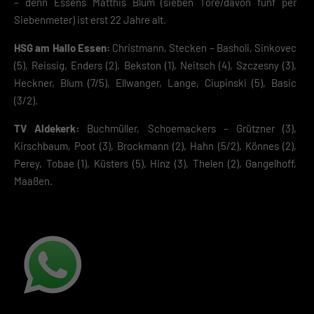
– denn Essens Matthis Blum (sieben Tore/davon fünf per
Speichern
Siebenmeter) ist erst 22 Jahre alt.
Zurück
HSG am Hallo Essen:
Christmann, Stecken – Basholi, Sinkovec
Datenschutzeinstellungen
Essenziell (2)
(5), Reissig, Enders (2), Bekston (1), Neitsch (4), Szczesny (3),
Heckner, Blum (7/5), Ellwanger, Lange, Ciupinski (5), Basic
Essenzielle Cookies ermöglichen grundlegende Funktionen und sind für die
einwandfreie Funktion der Website erforderlich.
(3/2).
Cookie-Informationen anzeigen
TV Aldekerk:
Buchmüller, Schoemackers – Grützner (3),
Datenschutzerklärung
Impres
Kirschbaum, Poot (3), Brockmann (2), Hahn (5/2), Könnes (2),
Perey, Tobae (1), Küsters (5), Hinz (3), Thelen (2), Gangelhoff,
Maaßen.