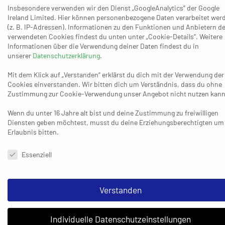
Punkte ordentlich, aber er fühlte sich irgendwie, als
Insbesondere verwenden wir den Dienst „GoogleAnalytics“ der Google
hätten die Gäste eher unnötig was Zählbares verpasst:
Ireland Limited. Hier können personenbezogene Daten verarbeitet wer
„Heute hat Erfahrung gegen Jugend gewonnen. Diese
(z. B. IP-Adressen). Informationen zu den Funktionen und Anbietern de
verwendeten Cookies findest du unten unter „Cookie-Details“. Weitere
Niederlage müssen wir ganz klar auf unsere Fahnen
Informationen über die Verwendung deiner Daten findest du in
schreiben, denn nicht Essen hat gewonnen, sondern wir
unserer
Datenschutzerklärung
.
eher verloren. Wir haben uns wieder genug Chancen
Mit dem Klick auf „Verstanden“ erklärst du dich mit der Verwendung der
herausgespielt. Essen verschleppt das Spiel und macht
Cookies einverstanden. Wir bitten dich um Verständnis, dass du ohne
das alles langsam – davon lassen wir uns ein bisschen
Zustimmung zur Cookie-Verwendung unser Angebot nicht nutzen kann
anstecken und einlullen. Das ist wirklich sehr schade,
Wenn du unter 16 Jahre alt bist und deine Zustimmung zu freiwilligen
denn wir waren gut eingestellt und die Jungs waren auch
Diensten geben möchtest, musst du deine Erziehungsberechtigten um
gewillt. Hier war deutlich, deutlich mehr drin.“
Erlaubnis bitten.
Datenschutzeinstellungen & Nutzungsbedingungen
Essenziell
Verstanden
Das alles sah der Kollege Felix Linden aus der Sicht der
Hausherren durchaus ein wenig anders: „Am Ende ist das ein
Individuelle Datenschutzeinstellungen