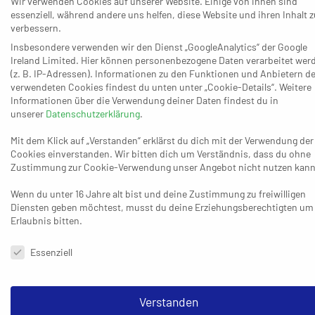
Wir verwenden Cookies auf unserer Website. Einige von ihnen sind
essenziell, während andere uns helfen, diese Website und ihren Inhalt z
verbessern.
Der einzige West-Verein mit einem positiven Jetzt-Stand
Insbesondere verwenden wir den Dienst „GoogleAnalytics“ der Google
ist der Longericher SC, der nach dem hart erarbeiteten
Ireland Limited. Hier können personenbezogene Daten verarbeitet wer
26:25 vom 11. Oktober beim TuS 82 Opladen eine Pause
(z. B. IP-Adressen). Informationen zu den Funktionen und Anbietern de
hatte – und die von diesem Datum verlegte Partie gegen
verwendeten Cookies findest du unten unter „Cookie-Details“. Weitere
Informationen über die Verwendung deiner Daten findest du in
den Letzten TV Homburg (1:15) am sonst spielfreien 1.
unserer
Datenschutzerklärung
.
November nachholt. Dass die Mannschaft von Trainer
Chris Stark dann in eigener Halle einen Sieg erwartet, ist
Mit dem Klick auf „Verstanden“ erklärst du dich mit der Verwendung der
Cookies einverstanden. Wir bitten dich um Verständnis, dass du ohne
nachvollziehbar – und am Samstag beim Vorletzten TSG
Zustimmung zur Cookie-Verwendung unser Angebot nicht nutzen kann
Haßloch streben die definitiv favorisierten Kölner
Wenn du unter 16 Jahre alt bist und deine Zustimmung zu freiwilligen
ebenfalls einen Erfolg an. Danach hält der kommende
Diensten geben möchtest, musst du deine Erziehungsberechtigten um
Monat im Übrigen drei Begegnungen mit Konkurrenten
Erlaubnis bitten.
bereit, die sich eher in die obere Hälfte orientieren oder
Datenschutzeinstellungen & Nutzungsbedingungen
da bereits zu Hause sind: Am 8. November geht es gegen
Essenziell
den Zweiten HSG Dutenhofen-Münchholzhausen II, am 15.
November zum TV Kirchzell (Vierter/12:2) und am 22.
Verstanden
November gegen die HSG Hanau (Zehnter/7:7).