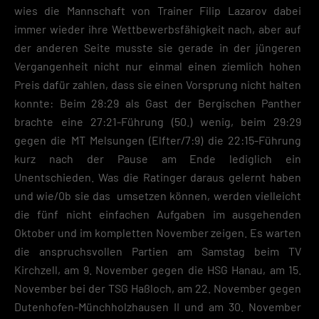
wies die Mannschaft von Trainer Filip Lazarov dabei
auswählen.
immer wieder ihre Wettbewerbsfähigkeit nach, aber auf
Speichern
der anderen Seite musste sie gerade in der jüngeren
Vergangenheit nicht nur einmal einen ziemlich hohen
Zurück
Preis dafür zahlen, dass sie einen Vorsprung nicht halten
Datenschutzeinstellungen
Essenziell (2)
konnte: Beim 28:29 als Gast der Bergischen Panther
brachte eine 27:21-Führung (50.) wenig, beim 29:29
Essenzielle Cookies ermöglichen grundlegende Funktionen und sind für die
einwandfreie Funktion der Website erforderlich.
gegen die MT Melsungen (Elfter/7:9) die 22:15-Führung
Cookie-Informationen anzeigen
kurz nach der Pause am Ende lediglich ein
Unentschieden. Was die Ratinger daraus gelernt haben
Datenschutzerklärung
Impres
und wie/0b sie das umsetzen können, werden vielleicht
die fünf nicht einfachen Aufgaben im ausgehenden
Oktober und im kompletten November zeigen. Es warten
die anspruchsvollen Partien am Samstag beim TV
Kirchzell, am 9. November gegen die HSG Hanau, am 15.
November bei der TSG Haßloch, am 22. November gegen
Dutenhofen-Münchholzhausen II und am 30. November