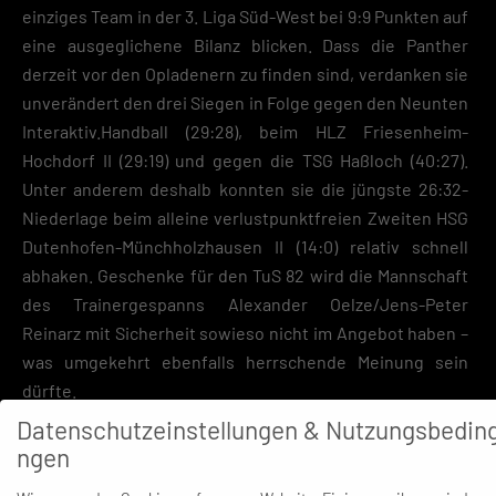
einziges Team in der 3. Liga Süd-West bei 9:9 Punkten auf
eine ausgeglichene Bilanz blicken. Dass die Panther
derzeit vor den Opladenern zu finden sind, verdanken sie
unverändert den drei Siegen in Folge gegen den Neunten
Interaktiv.Handball (29:28), beim HLZ Friesenheim-
Hochdorf II (29:19) und gegen die TSG Haßloch (40:27).
Unter anderem deshalb konnten sie die jüngste 26:32-
Niederlage beim alleine verlustpunktfreien Zweiten HSG
Dutenhofen-Münchholzhausen II (14:0) relativ schnell
abhaken. Geschenke für den TuS 82 wird die Mannschaft
des Trainergespanns Alexander Oelze/Jens-Peter
Reinarz mit Sicherheit sowieso nicht im Angebot haben –
was umgekehrt ebenfalls herrschende Meinung sein
dürfte.
Datenschutzeinstellungen & Nutzungsbedin
ngen