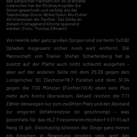
den Bergischen Panthern ein 39:39 erzielte.
Inzwischen hat der Rückraumspieler die
Seiten gewechselt und verfolgt wie der
Teamkollege Simon Wolter (beim Wurf) eher
die Interessen der Panther. Das Derby an
diesem Freitagabend könnte spannend
werden. (Foto: Thomas Ellmann)
Von Hektik oder ganz großen Sorgen sind sie beim TuS 82
Opladen insgesamt sicher noch weit entfernt. Die
Mannschaft von Trainer Stefan Scharfenberg hat ja
zuletzt auf der Platte auch nicht schlecht ausgehen –
aber auf der anderen Seite mit dem 25:26 gegen den
Longericher SC (Sechster/9:7 Punkte) und dem 31:34
gegen die TSG Münster (Fünfter/10:6) eben kein Plus
mehr aufs Konto überwiesen. Aktuell reichen die 7:11
Zähler deswegen nur zum zwölften Platz und der Abstand
zur engeren Gefahrenzone ist geschrumpt – was
gleichfalls für das HLZ Friesenheim-Hochdorf II (7:11) auf
Rang 13 gilt. Gleichzeitig könnten die Dinge ganz hinten
ein bisschen in Bewegung geraten sein, weil das