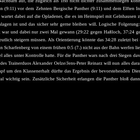
Nachbarn auf, die zugleich als Trio nicht dichter zusammenliegen könnt
n (9:11) vor dem Zehnten Bergische Panther (9:11) und dem Elften Int
 wartet dabei auf die Opladener, die es im Heimspiel mit Gelnhausen
lagen ist und das sicher sehr gerne bleiben will. Logische Folgerung:
t war und dabei nur zwei Mal gewann (29:22 gegen Haßloch, 37:24 ge
eutlich steigern müssen. Als Orientierung könnte das 34:28 zuletzt bei
an Scharfenberg von einem frühen 0:5 (7.) nicht aus der Bahn werfen li
tel alles unter Kontrolle hatte. Für die Panther wars nach drei Siegen da
des Trainerduos Alexander Oelze/Jens-Peter Reinarz will nun alles dara
pf um den Klassenerhalt dürfte das Ergebnis der bevorstehenden Dien
l wichtig sein. Zusätzliche Sicherheit erlangen die Panther bloß dan