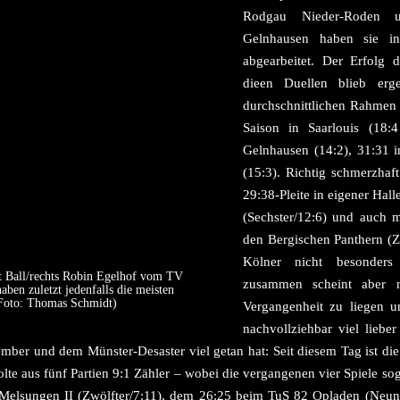
Rodgau Nieder-Roden 
Gelnhausen haben sie in
abgearbeitet. Der Erfolg 
dieen Duellen blieb erge
durchschnittlichen Rahmen
Saison in Saarlouis (18:
Gelnhausen (14:2), 31:31 
(15:3). Richtig schmerzhaft
29:38-Pleite in eigener Hal
(Sechster/12:6) und auch 
den Bergischen Panthern (Z
Kölner nicht besonders
it Ball/rechts Robin Egelhof vom TV
zusammen scheint aber mi
ben zuletzt jedenfalls die meisten
(Foto: Thomas Schmidt)
Vergangenheit zu liegen u
nachvollziehbar viel lieber
mber und dem Münster-Desaster viel getan hat: Seit diesem Tag ist di
olte aus fünf Partien 9:1 Zähler – wobei die vergangenen vier Spiele sog
elsungen II (Zwölfter/7:11), dem 26:25 beim TuS 82 Opladen (Neun