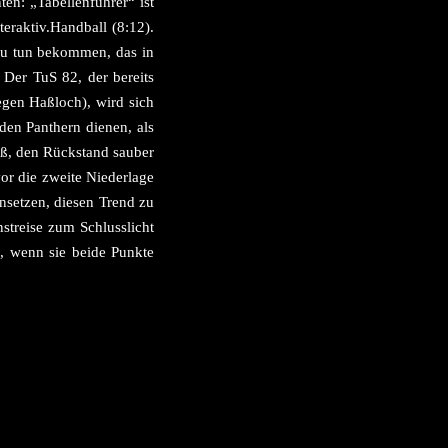
en: „Tabellenführer“ ist
eraktiv.Handball (8:12).
 zu tun bekommen, das in
 Der TuS 82, der bereits
gen Haßloch), wird sich
 den Panthern dienen, als
eß, den Rückstand sauber
vor die zweite Niederlage
nsetzen, diesen Trend zu
streise zum Schlusslicht
n, wenn sie beide Punkte