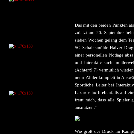
Das mit den beiden Punkten als 
zuletzt am 20. September beim
sieben Wochen gelang dem Team
SG Schalksmühle-Halver Drago
einer personellen Notlage abs
und Interaktiv sucht mittler
(Achter/9:7) vermutlich wiede
neun Zähler komplett in Auswär
Sportliche Leiter bei Interakt
Lazarov hofft ebenfalls auf e
freut mich, dass alle Spiele
ausnutzen.“
Wie groß der Druck im Kampf 