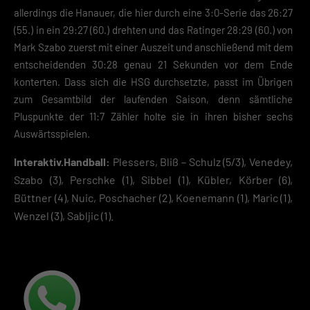
allerdings die Hanauer, die hier durch eine 3:0-Serie das 26:27
Speichern
(55.) in ein 29:27 (60.) drehten und das Ratinger 28:29 (60.) von
Mark Szabo zuerst mit einer Auszeit und anschließend mit dem
Zurück
entscheidenden 30:28 genau 21 Sekunden vor dem Ende
Datenschutzeinstellungen
Essenziell (2)
konterten. Dass sich die HSG durchsetzte, passt im Übrigen
zum Gesamtbild der laufenden Saison, denn sämtliche
Essenzielle Cookies ermöglichen grundlegende Funktionen und sind für die
Pluspunkte der 11:7 Zähler holte sie in ihren bisher sechs
einwandfreie Funktion der Website erforderlich.
Auswärtsspielen.
Cookie-Informationen anzeigen
Datenschutzerklärung
Impres
Interaktiv.Handball:
Plessers, Bliß – Schulz (5/3), Venedey,
Szabo (3), Perschke (1), Sibbel (1), Kübler, Körber (6),
Büttner (4), Nuic, Poschacher (2), Koenemann (1), Maric (1),
Wenzel (3), Sabljic (1).