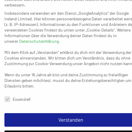
zur anhaltenden Serie ohne einen weiteren Erfolg, dass
verbessern.
Interaktiv bei jetzt 8:14 Punkten zur zweiten
Insbesondere verwenden wir den Dienst „GoogleAnalytics“ der Google
Tabellenhälfte gehört und sich angesichts des alleinigen
Ireland Limited. Hier können personenbezogene Daten verarbeitet wer
(z. B. IP-Adressen). Informationen zu den Funktionen und Anbietern de
Saisonziels Klassenerhalt doch zunehmend in den
verwendeten Cookies findest du unten unter „Cookie-Details“. Weitere
Rückspiegel schauen muss: Dort sind nur noch
Informationen über die Verwendung deiner Daten findest du in
Melsungen II sowie auf den drei Abstiegsplätzen die SG
unserer
Datenschutzerklärung
.
Schalksmühle-Halver Dragons (4:18), der TV Homburg
Mit dem Klick auf „Verstanden“ erklärst du dich mit der Verwendung der
(3:19) und die TSG Haßloch (2:18) zu finden. Logische
Cookies einverstanden. Wir bitten dich um Verständnis, dass du ohne
Zustimmung zur Cookie-Verwendung unser Angebot nicht nutzen kann
Folge: Der Auftritt am kommenden Samstag in Haßloch
ist ein Schlüsselspiel für den Rest der Hinrunde und den
Wenn du unter 16 Jahre alt bist und deine Zustimmung zu freiwilligen
weiteren Kampf um den Klassenerhalt. Die auf Rang
Diensten geben möchtest, musst du deine Erziehungsberechtigten um
Erlaubnis bitten.
sieben verbesserte HSG Hanau (11:7) braucht sich mit
derartigen Gedanken nicht zu befassen. Eine ihrer
Datenschutzeinstellungen & Nutzungsbedingungen
Essenziell
Stützen auch beim Erfolg in Ratingen: David Rivic. Die
Kreise des Kreisläufers, der diesmal elf Treffer erzielte
und nach neun Einsätzen bei 67 Saisontoren steht,
Verstanden
wusste Interaktiv zu keinem Zeitpunkt wirkungsvoll