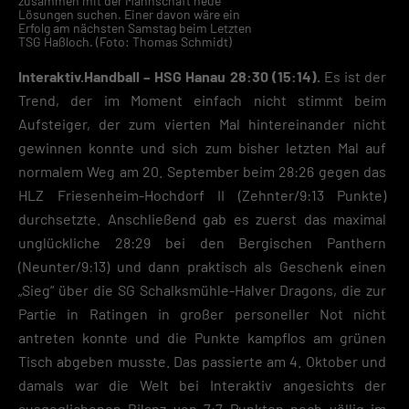
zusammen mit der Mannschaft neue
Lösungen suchen. Einer davon wäre ein
Erfolg am nächsten Samstag beim Letzten
TSG Haßloch. (Foto: Thomas Schmidt)
Interaktiv.Handball – HSG Hanau 28:30 (15:14).
Es ist der
Trend, der im Moment einfach nicht stimmt beim
Aufsteiger, der zum vierten Mal hintereinander nicht
gewinnen konnte und sich zum bisher letzten Mal auf
normalem Weg am 20. September beim 28:26 gegen das
HLZ Friesenheim-Hochdorf II (Zehnter/9:13 Punkte)
durchsetzte. Anschließend gab es zuerst das maximal
unglückliche 28:29 bei den Bergischen Panthern
(Neunter/9:13) und dann praktisch als Geschenk einen
„Sieg“ über die SG Schalksmühle-Halver Dragons, die zur
Partie in Ratingen in großer personeller Not nicht
antreten konnte und die Punkte kampflos am grünen
Tisch abgeben musste. Das passierte am 4. Oktober und
damals war die Welt bei Interaktiv angesichts der
ausgeglichenen Bilanz von 7:7 Punkten noch völlig im