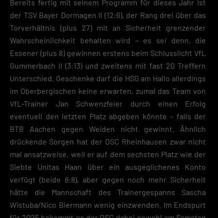
Bereits fertig mit seinem Programm für dieses Jahr ist
der TSV Bayer Dormagen II (12:6), der Rang drei über das
Torverhältnis (plus 27) mit an Sicherheit grenzender
Wahrscheinlichkeit behalten wird – es sei denn, die
Essener (plus 8) gewinnen erstens beim Schlusslicht VfL
Gummerbach II (3:13) und zweitens mit fast 20 Treffern
Unterschied. Geschenke darf die HSG am Hallo allerdings
im Oberbergischen keine erwarten, zumal das Team von
VfL-Trainer Jan Schwenzfeier durch einen Erfolg
eventuell den letzten Platz abgeben könnte – falls der
BTB Aachen gegen Weiden nicht gewinnt. Ähnlich
drückende Sorgen hat der OSC Rheinhausen zwar nicht
mal ansatzweise, weil er auf dem sechsten Platz wie der
Siebte Unitas Haan über ein ausgeglichenes Konto
verfügt (beide 8:8), aber gegen noch mehr Sicherheit
hätte die Mannschaft des Trainergespanns Sascha
Wistuba/Nico Biermann wenig einzwenden. Im Endspurt
für 2025 bekommt es der OSC dabei sowohl am Samstag