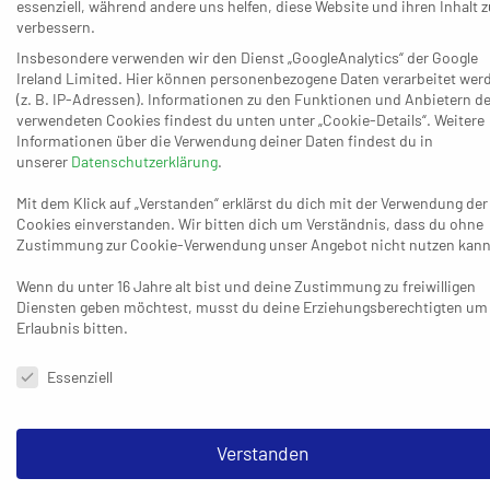
essenziell, während andere uns helfen, diese Website und ihren Inhalt z
bestmöglich zu nutzen, wenn sie sich uns bietet.“ Dass
verbessern.
der Kader komplett aussieht, aber nicht alle Spieler
Insbesondere verwenden wir den Dienst „GoogleAnalytics“ der Google
Ireland Limited. Hier können personenbezogene Daten verarbeitet wer
hundertprozentig fit sind, macht die Aufgabe nicht
(z. B. IP-Adressen). Informationen zu den Funktionen und Anbietern de
einfacher und fordert den BTB zusätzlich heraus: „Seit
verwendeten Cookies findest du unten unter „Cookie-Details“. Weitere
Saisonbeginn sind zwei, drei wichtige Spieler dauerhaft
Informationen über die Verwendung deiner Daten findest du in
unserer
Datenschutzerklärung
.
angeschlagen oder fehlen immer wieder, in dem Fall Milan
Monteiro Pai und Tim Schnalle. Sie sind gerade erst
Mit dem Klick auf „Verstanden“ erklärst du dich mit der Verwendung der
wieder ins Training eingestiegen oder weiter
Cookies einverstanden. Wir bitten dich um Verständnis, dass du ohne
Zustimmung zur Cookie-Verwendung unser Angebot nicht nutzen kann
angeschlagen, sodass uns da ein bisschen Power fehlt.
Das müssen wir über Geschlossenheit ausgleichen.“ Fast
Wenn du unter 16 Jahre alt bist und deine Zustimmung zu freiwilligen
logisch: Monteiro Pai und Schnalle werden trotzdem
Diensten geben möchtest, musst du deine Erziehungsberechtigten um
Erlaubnis bitten.
dabei sein, falls es irgendwie möglich ist.
Datenschutzeinstellungen & Nutzungsbedingungen
Essenziell
Der TV Korschenbroich hat ganz vorne die Chance, den
Verstanden
ersten Platz zunächst fürs Jahr 2025 über die Ziellinie zu