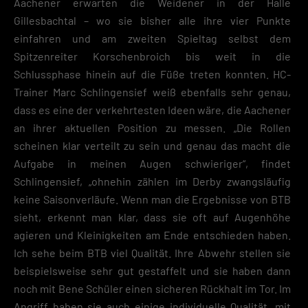
Aachener erwarten die Weidener in der Halle
Gillesbachtal – wo sie bisher alle ihre vier Punkte
einfahren und am zweiten Spieltag selbst dem
Spitzenreiter Korschenbroich bis weit in die
Schlussphase hinein auf die Füße treten konnten. HC-
Trainer Marc Schlingensief weiß ebenfalls sehr genau,
dass es eine der verkehrtesten Ideen wäre, die Aachener
an ihrer aktuellen Position zu messen. „Die Rollen
scheinen klar verteilt zu sein und genau das macht die
Aufgabe in meinen Augen schwieriger“, findet
Schlingensief, „ohnehin zählen im Derby zwangsläufig
keine Saisonverläufe. Wenn man die Ergebnisse von BTB
sieht, erkennt man klar, dass sie oft auf Augenhöhe
agieren und Kleinigkeiten am Ende entschieden haben.
Ich sehe beim BTB viel Qualität. Ihre Abwehr stellen sie
beispielsweise sehr gut gestaffelt und sie haben dann
noch mit Bene Schüler einen sicheren Rückhalt im Tor. Im
Angriff haben sie auch einige individuelle Qualität, mit