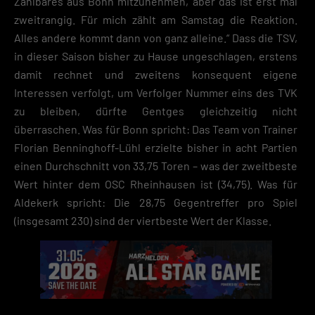
Zählbares aus Bonn mitzunehmen, aber das ist erst mal
zweitrangig. Für mich zählt am Samstag die Reaktion.
Speichern
Alles andere kommt dann von ganz alleine.“ Dass die TSV,
in dieser Saison bisher zu Hause ungeschlagen, erstens
Zurück
damit rechnet und zweitens konsequent eigene
Datenschutzeinstellungen
Essenziell (2)
Interessen verfolgt, um Verfolger Nummer eins des TVK
zu bleiben, dürfte Gentges gleichzeitig nicht
Essenzielle Cookies ermöglichen grundlegende Funktionen und sind für die
einwandfreie Funktion der Website erforderlich.
überraschen. Was für Bonn spricht: Das Team von Trainer
Cookie-Informationen anzeigen
Florian Benninghoff-Lühl erzielte bisher in acht Partien
einen Durchschnitt von 33,75 Toren – was der zweitbeste
Datenschutzerklärung
Impres
Wert hinter dem OSC Rheinhausen ist (34,75). Was für
Aldekerk spricht: Die 28,75 Gegentreffer pro Spiel
(insgesamt 230) sind der viertbeste Wert der Klasse.