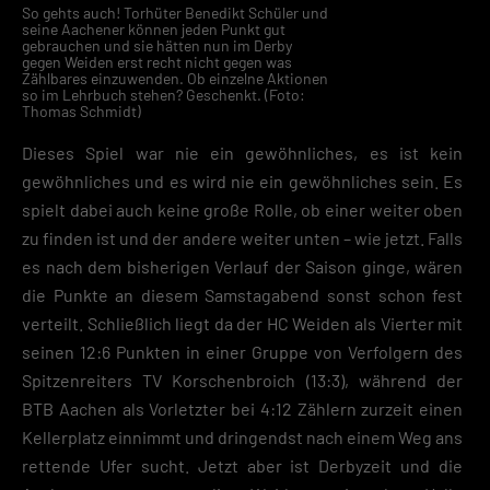
So gehts auch! Torhüter Benedikt Schüler und
seine Aachener können jeden Punkt gut
gebrauchen und sie hätten nun im Derby
gegen Weiden erst recht nicht gegen was
Zählbares einzuwenden. Ob einzelne Aktionen
so im Lehrbuch stehen? Geschenkt. (Foto:
Thomas Schmidt)
Dieses Spiel war nie ein gewöhnliches, es ist kein
gewöhnliches und es wird nie ein gewöhnliches sein. Es
spielt dabei auch keine große Rolle, ob einer weiter oben
zu finden ist und der andere weiter unten – wie jetzt. Falls
es nach dem bisherigen Verlauf der Saison ginge, wären
die Punkte an diesem Samstagabend sonst schon fest
verteilt. Schließlich liegt da der HC Weiden als Vierter mit
seinen 12:6 Punkten in einer Gruppe von Verfolgern des
Spitzenreiters TV Korschenbroich (13:3), während der
BTB Aachen als Vorletzter bei 4:12 Zählern zurzeit einen
Kellerplatz einnimmt und dringendst nach einem Weg ans
rettende Ufer sucht. Jetzt aber ist Derbyzeit und die