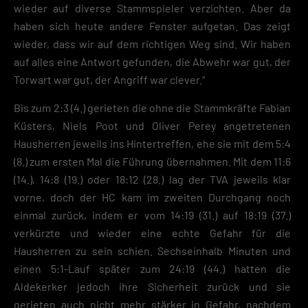
wieder auf diverse Stammspieler verzichten. Aber da
haben sich heute andere Fenster aufgetan. Das zeigt
wieder, dass wir auf dem richtigen Weg sind. Wir haben
auf alles eine Antwort gefunden, die Abwehr war gut, der
Torwart war gut, der Angriff war clever.“
Bis zum 2:3 (4.) gerieten die ohne die Stammkräfte Fabian
Küsters, Niels Poot und Oliver Perey angetretenen
Hausherren jeweils ins Hintertreffen, ehe sie mit dem 5:4
(8.) zum ersten Mal die Führung übernahmen. Mit dem 11:6
(14.), 14:8 (19.) oder 18:12 (28.) lag der TVA jeweils klar
vorne, doch der HC kam im zweiten Durchgang noch
einmal zurück, indem er vom 14:19 (31.) auf 18:19 (37.)
verkürzte und wieder eine echte Gefahr für die
Hausherren zu sein schien. Sechseinhalb Minuten und
einen 5:1-Lauf später zum 24:19 (44.) hatten die
Aldekerker jedoch ihre Sicherheit zurück und sie
gerieten auch nicht mehr stärker in Gefahr, nachdem