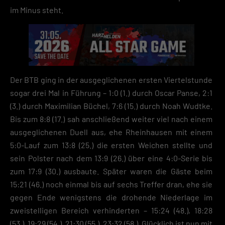
im Minus steht.
Der BTB ging in der ausgeglichenen ersten Viertelstunde
sogar drei Mal in Führung – 1:0 (1.) durch Oscar Panse, 2:1
(3.) durch Maximilian Büchel, 7:6 (15.) durch Noah Wudtke.
Bis zum 8:8 (17.) sah anschließend weiter viel nach einem
ausgeglichenen Duell aus, ehe Rheinhausen mit einem
5:0-Lauf zum 13:8 (25.) die ersten Weichen stellte und
sein Polster nach dem 13:9 (26.) über eine 4:0-Serie bis
zum 17:9 (30.) ausbaute. Später waren die Gäste beim
15:21 (46.) noch einmal bis auf sechs Treffer dran, ehe sie
gegen Ende wenigstens die drohende Niederlage im
zweistelligen Bereich verhinderten – 15:24 (48.), 18:28
(53.), 19:29 (54.), 21:30 (55.), 23:32 (58.). Glücklich ist nun mit