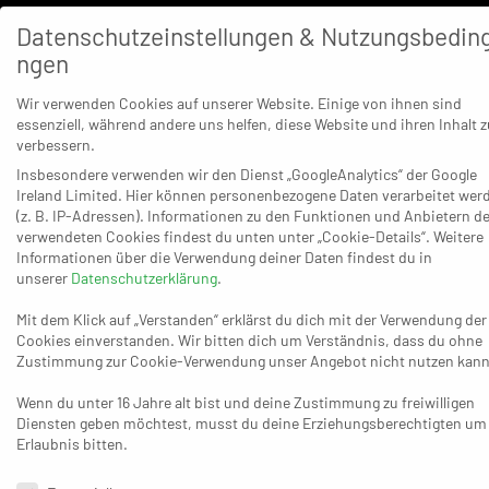
noch klarere Verhältnisse zu sorgen – als die Refrather
Datenschutzeinstellungen & Nutzungsbedin
die frühe Rote Karte (13.) gegen Michel Geerkens und
ngen
knapp zehn Minuten später jene gegen Cosmin Capota zu
verkraften hatten (23./dazu zeigten die Unparteiischen im
Wir verwenden Cookies auf unserer Website. Einige von ihnen sind
essenziell, während andere uns helfen, diese Website und ihren Inhalt z
Nachgang noch die Blaue Karte, sodass auf jeden Fall
verbessern.
eine Sperre folgen wird). Nachher steigerten sich die
Insbesondere verwenden wir den Dienst „GoogleAnalytics“ der Google
Hausherren fast in einen Rausch, dem die Dormagener
Ireland Limited. Hier können personenbezogene Daten verarbeitet wer
grundsätzlich vor allem ihre ausgeprägt hohen
(z. B. IP-Adressen). Informationen zu den Funktionen und Anbietern de
verwendeten Cookies findest du unten unter „Cookie-Details“. Weitere
Zweikampf-Qualitäten entgegenzusetzen hatten – was
Informationen über die Verwendung deiner Daten findest du in
unter dem Strich etwas zu wenig war. Am Ende entschied
unserer
Datenschutzerklärung
.
die ebenfalls um viel Tempo bemühte HSG das Duell, das
Mit dem Klick auf „Verstanden“ erklärst du dich mit der Verwendung der
bis kurz vor dem Ende jeden Sieger hätte finden können,
Cookies einverstanden. Wir bitten dich um Verständnis, dass du ohne
über die Leidenschaft für sich – und nicht zuletzt dank
Zustimmung zur Cookie-Verwendung unser Angebot nicht nutzen kann
des überragenden Linkshänders Lukas Dibowski, der als
Wenn du unter 16 Jahre alt bist und deine Zustimmung zu freiwilligen
letzte Stationen auf dem Weg zu zwölf Treffern wie auf
Diensten geben möchtest, musst du deine Erziehungsberechtigten um
Knopfdruck das 27:26 (47.), 28:27 (48.), 30:28 (52.), 32:29
Erlaubnis bitten.
(56.) und 48 Sekunden vor Schluss das entscheidende
Datenschutzeinstellungen & Nutzungsbedingungen