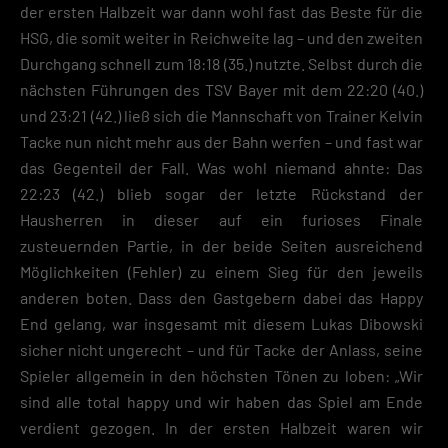
der ersten Halbzeit war dann wohl fast das Beste für die
Diensten geben möchtest, musst du deine Erziehungsberechtigten um
Erlaubnis bitten.
HSG, die somit weiter in Reichweite lag – und den zweiten
Hier finden Sie eine Übersicht über alle verwendeten Cookies. Sie kön
Durchgang schnell zum 18:18 (35.) nutzte. Selbst durch die
Ihre Einwilligung zu ganzen Kategorien geben oder sich weitere
Informationen anzeigen lassen und so nur bestimmte Cookies
nächsten Führungen des TSV Bayer mit dem 22:20 (40.)
auswählen.
und 23:21 (42.) ließ sich die Mannschaft von Trainer Kelvin
Tacke nun nicht mehr aus der Bahn werfen – und fast war
Speichern
das Gegenteil der Fall. Was wohl niemand ahnte: Das
Zurück
22:23 (42.) blieb sogar der letzte Rückstand der
Datenschutzeinstellungen
Hausherren in dieser auf ein furioses Finale
Essenziell (2)
zusteuernden Partie, in der beide Seiten ausreichend
Essenzielle Cookies ermöglichen grundlegende Funktionen und sind für die
Möglichkeiten (Fehler) zu einem Sieg für den jeweils
einwandfreie Funktion der Website erforderlich.
anderen boten. Dass den Gastgebern dabei das Happy
Cookie-Informationen anzeigen
End gelang, war insgesamt mit diesem Lukas Dibowski
Datenschutzerklärung
Impres
sicher nicht ungerecht – und für Tacke der Anlass, seine
Spieler allgemein in den höchsten Tönen zu loben: „Wir
sind alle total happy und wir haben das Spiel am Ende
verdient gezogen. In der ersten Halbzeit waren wir