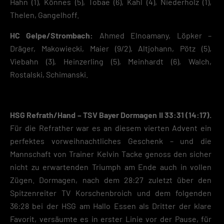
Hahn (1), Könnes (5), Tobae (6), Kahl (4), Niederholz (1),
Thelen, Gangelhoff.
HC Gelpe/Strombach:
Ahmed Elnoamany, Löpker –
Dräger, Makowiecki, Maier (9/2), Altjohann, Pötz (5),
Viebahn (3), Heinzerling (5), Meinhardt (6), Walch,
Rostalski, Schimanski.
HSG Refrath/Hand – TSV Bayer Dormagen II 33:31 (14:17).
Für die Refrather war es an diesem vierten Advent ein
perfektes vorweihnachtliches Geschenk – und die
Mannschaft von Trainer Kelvin Tacke genoss den sicher
nicht zu erwartenden Triumph am Ende auch in vollen
Zügen. Dormagen, nach dem 28:27 zuletzt über den
Spitzenreiter TV Korschenbroich und dem folgenden
36:28 bei der HSG am Hallo Essen als Dritter der klare
Favorit, versäumte es in erster Linie vor der Pause, für