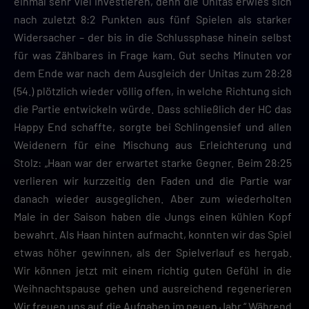
einmal sehr viel investieren, denn die Unitas erwies sich
nach zuletzt 8:2 Punkten aus fünf Spielen als starker
Widersacher – der bis in die Schlussphase hinein selbst
für was Zählbares in Frage kam. Gut sechs Minuten vor
dem Ende war nach dem Ausgleich der Unitas zum 28:28
(54.) plötzlich wieder völlig offen, in welche Richtung sich
die Partie entwickeln würde. Dass schließlich der HC das
Happy End schaffte, sorgte bei Schlingensief und allen
Weidenern für eine Mischung aus Erleichterung und
Stolz: „Haan war der erwartet starke Gegner. Beim 28:25
verlieren wir kurzzeitig den Faden und die Partie war
danach wieder ausgeglichen. Aber zum wiederholten
Male in der Saison haben die Jungs einen kühlen Kopf
bewahrt. Als Haan hinten aufmacht, konnten wir das Spiel
etwas höher gewinnen, als der Spielverlauf es hergab.
Wir können jetzt mit einem richtig guten Gefühl in die
Weihnachtspause gehen und ausreichend regenerieren
Wir freuen uns auf die Aufgaben im neuen Jahr.“ Während