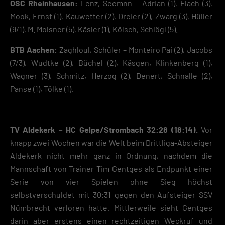
OSC Rheinhausen:
Lenz, Seemnn – Adrian (1), Flach (3),
Mook, Ernst (1), Kauwetter (2), Dreier (2), Zwarg (3), Hüller
(9/1), M. Molsner (5), Käsler (1), Kölsch, Schlögl (5).
BTB Aachen:
Zaghloul, Schüler – Monteiro Pai (2), Jacobs
(7/3), Wudtke (2), Büchel (2), Käsgen, Klinkenberg (1),
Wagner (3), Schmitz, Herzog (2), Denert, Schnalle (2),
Panse (1), Tölke (1).
TV Aldekerk – HC Gelpe/Strombach 32:28 (18:14).
Vor
knapp zwei Wochen war die Welt beim Drittliga-Absteiger
Aldekerk nicht mehr ganz in Ordnung, nachdem die
Mannschaft von Trainer Tim Gentges als Endpunkt einer
Serie von vier Spielen ohne Sieg höchst
selbstverschuldet mit 30:31 gegen den Aufsteiger SSV
Nümbrecht verloren hatte. Mittlerweile sieht Gentges
darin aber erstens einen rechtzeitigen Weckruf und