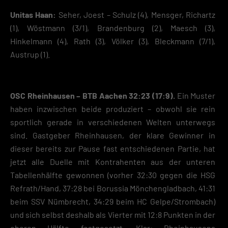
Unitas Haan:
Seher, Joest – Schulz (4), Mensger, Richartz
(1), Wöstmann (3/1), Brandenburg (2), Maesch (3),
Hinkelmann (4), Rath (3), Völker (3), Bleckmann (7/1),
Austrup (1).
OSC Rheinhausen – BTB Aachen 32:23 (17:9).
Ein Muster
haben inzwischen beide produziert – obwohl sie rein
sportlich gerade in verschiedenen Welten unterwegs
sind. Gastgeber Rheinhausen, der klare Gewinner in
dieser bereits zur Pause fast entschiedenen Partie, hat
jetzt alle Duelle mit Kontrahenten aus der unteren
Tabellenhälfte gewonnen (vorher 32:30 gegen die HSG
Refrath/Hand, 37:28 bei Borussia Mönchengladbach, 41:31
beim SSV Nümbrecht, 34:29 beim HC Gelpe/Strombach)
und sich selbst deshalb als Vierter mit 12:8 Punkten in der
oberen Hälfte festgesetzt. Klar: Rheinhausens