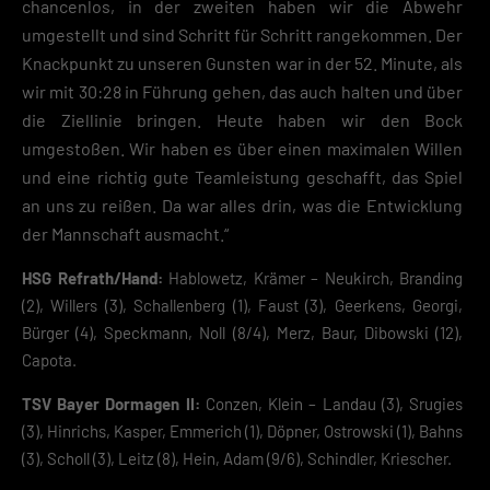
chancenlos, in der zweiten haben wir die Abwehr
umgestellt und sind Schritt für Schritt rangekommen. Der
Knackpunkt zu unseren Gunsten war in der 52. Minute, als
wir mit 30:28 in Führung gehen, das auch halten und über
die Ziellinie bringen. Heute haben wir den Bock
umgestoßen. Wir haben es über einen maximalen Willen
und eine richtig gute Teamleistung geschafft, das Spiel
an uns zu reißen. Da war alles drin, was die Entwicklung
der Mannschaft ausmacht.“
HSG Refrath/Hand:
Hablowetz, Krämer – Neukirch, Branding
(2), Willers (3), Schallenberg (1), Faust (3), Geerkens, Georgi,
Bürger (4), Speckmann, Noll (8/4), Merz, Baur, Dibowski (12),
Capota.
TSV Bayer Dormagen II:
Conzen, Klein – Landau (3), Srugies
(3), Hinrichs, Kasper, Emmerich (1), Döpner, Ostrowski (1), Bahns
(3), Scholl (3), Leitz (8), Hein, Adam (9/6), Schindler, Kriescher.