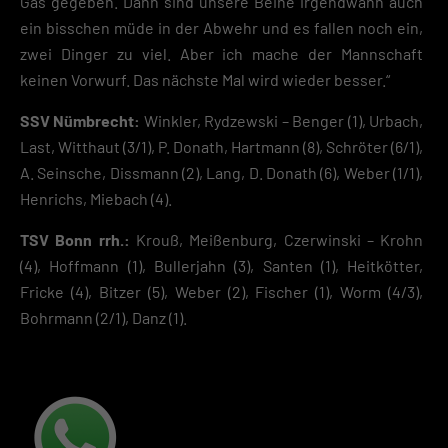
Gas gegeben. Dann sind unsere Beine irgendwann auch
ein bisschen müde in der Abwehr und es fallen noch ein,
zwei Dinger zu viel. Aber ich mache der Mannschaft
keinen Vorwurf. Das nächste Mal wird wieder besser.“
SSV Nümbrecht:
Winkler, Rydzewski – Benger (1), Urbach,
Last, Witthaut (3/1), P. Donath, Hartmann (8), Schröter (6/1),
A. Seinsche, Dissmann (2), Lang, D. Donath (6), Weber (1/1),
Henrichs, Miebach (4).
TSV Bonn rrh.:
Krouß, Meißenburg, Czerwinski – Krohn
(4), Hoffmann (1), Bullerjahn (3), Santen (1), Heitkötter,
Fricke (4), Bitzer (5), Weber (2), Fischer (1), Worm (4/3),
Bohrmann (2/1), Danz (1).