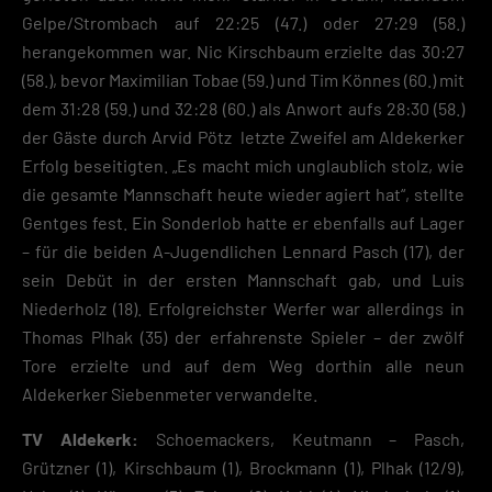
Gelpe/Strombach auf 22:25 (47.) oder 27:29 (58.)
herangekommen war. Nic Kirschbaum erzielte das 30:27
(58.), bevor Maximilian Tobae (59.) und Tim Könnes (60.) mit
dem 31:28 (59.) und 32:28 (60.) als Anwort aufs 28:30 (58.)
der Gäste durch Arvid Pötz letzte Zweifel am Aldekerker
Erfolg beseitigten. „Es macht mich unglaublich stolz, wie
die gesamte Mannschaft heute wieder agiert hat“, stellte
Gentges fest. Ein Sonderlob hatte er ebenfalls auf Lager
– für die beiden A-Jugendlichen Lennard Pasch (17), der
sein Debüt in der ersten Mannschaft gab, und Luis
Niederholz (18). Erfolgreichster Werfer war allerdings in
Thomas Plhak (35) der erfahrenste Spieler – der zwölf
Tore erzielte und auf dem Weg dorthin alle neun
Aldekerker Siebenmeter verwandelte.
TV Aldekerk:
Schoemackers, Keutmann – Pasch,
Grützner (1), Kirschbaum (1), Brockmann (1), Plhak (12/9),