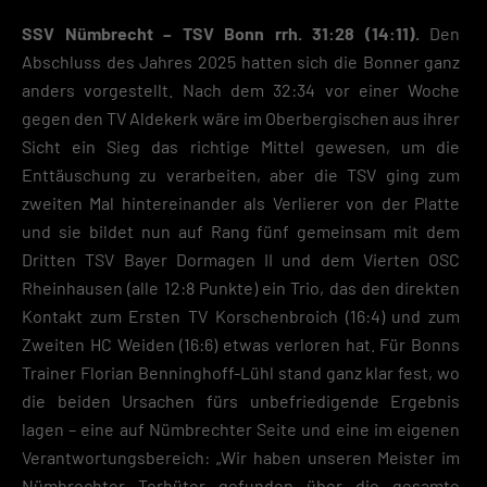
SSV Nümbrecht – TSV Bonn rrh. 31:28 (14:11).
Den
Abschluss des Jahres 2025 hatten sich die Bonner ganz
anders vorgestellt. Nach dem 32:34 vor einer Woche
gegen den TV Aldekerk wäre im Oberbergischen aus ihrer
Sicht ein Sieg das richtige Mittel gewesen, um die
Enttäuschung zu verarbeiten, aber die TSV ging zum
zweiten Mal hintereinander als Verlierer von der Platte
und sie bildet nun auf Rang fünf gemeinsam mit dem
Dritten TSV Bayer Dormagen II und dem Vierten OSC
Rheinhausen (alle 12:8 Punkte) ein Trio, das den direkten
Kontakt zum Ersten TV Korschenbroich (16:4) und zum
Zweiten HC Weiden (16:6) etwas verloren hat. Für Bonns
Trainer Florian Benninghoff-Lühl stand ganz klar fest, wo
die beiden Ursachen fürs unbefriedigende Ergebnis
lagen – eine auf Nümbrechter Seite und eine im eigenen
Verantwortungsbereich: „Wir haben unseren Meister im
Nümbrechter Torhüter gefunden über die gesamte