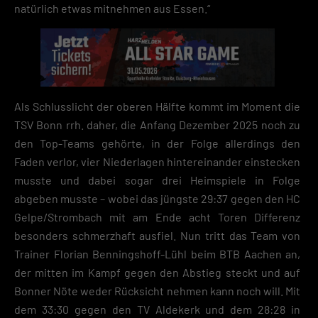
natürlich etwas mitnehmen aus Essen.“
Zurück
Datenschutzeinstellungen
Essenziell (2)
Essenzielle Cookies ermöglichen grundlegende Funktionen und sind für die
einwandfreie Funktion der Website erforderlich.
Cookie-Informationen anzeigen
Als Schlusslicht der oberen Hälfte kommt im Moment die
Datenschutzerklärung
Impres
TSV Bonn rrh. daher, die Anfang Dezember 2025 noch zu
den Top-Teams gehörte, in der Folge allerdings den
Faden verlor, vier Niederlagen hintereinander einstecken
musste und dabei sogar drei Heimspiele in Folge
abgeben musste – wobei das jüngste 29:37 gegen den HC
Gelpe/Strombach mit am Ende acht Toren Differenz
besonders schmerzhaft ausfiel. Nun tritt das Team von
Trainer Florian Benningshoff-Lühl beim BTB Aachen an,
der mitten im Kampf gegen den Abstieg steckt und auf
Bonner Nöte weder Rücksicht nehmen kann noch will. Mit
dem 33:30 gegen den TV Aldekerk und dem 28:28 in