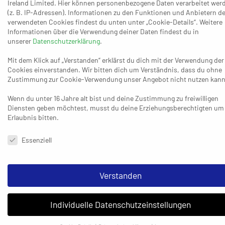
Ireland Limited. Hier können personenbezogene Daten verarbeitet wer
dürften wir uns nicht aufhalten lassen. Wir müssen uns
(z. B. IP-Adressen). Informationen zu den Funktionen und Anbietern de
von der ersten Minute an und schon beim Aufwärmen
verwendeten Cookies findest du unten unter „Cookie-Details“. Weitere
selbst puschen. Ich bin aber guter Dinge, die
Informationen über die Verwendung deiner Daten findest du in
unserer
Datenschutzerklärung
.
Trainingswoche war extrem gut und das hat Spaß
gemacht. Wir werden alles daransetzen, zu gewinnen.“
Mit dem Klick auf „Verstanden“ erklärst du dich mit der Verwendung der
Cookies einverstanden. Wir bitten dich um Verständnis, dass du ohne
Der OSC Rheinhausen weiß, dass er nach dem offensiven
Zustimmung zur Cookie-Verwendung unser Angebot nicht nutzen kann
Saison-Minusrekord vom 24:32 gegen Dormagen II auf
Wenn du unter 16 Jahre alt bist und deine Zustimmung zu freiwilligen
jeden Fall seine Abschluss-Quote steigern sollte, weil
Diensten geben möchtest, musst du deine Erziehungsberechtigten um
ihm sonst selbst beim Schlusslicht VfL Gummersbach II
Erlaubnis bitten.
(5:15) vielleicht eine weitere Niederlage droht. Der Fünfte
Datenschutzeinstellungen & Nutzungsbedingungen
Essenziell
HSG am Hallo Essen (13:11), zuletzt mit dem 27:29 bei der
HSG Refrath/Hand (Achter/11:11) eher träge und schwach
unterwegs, prüft nun die Weidener, die mit vier Siegen
Verstanden
hintereinander im Rücken antreten und dabei in jedem
dieser vier Spiele deutlich mehr als 30 Treffer erzielten –
Individuelle Datenschutzeinstellungen
insgesamt 146, was einem Durchschnitt von 36,50
Treffern pro Einsatz entspricht. HC-Trainer Marc