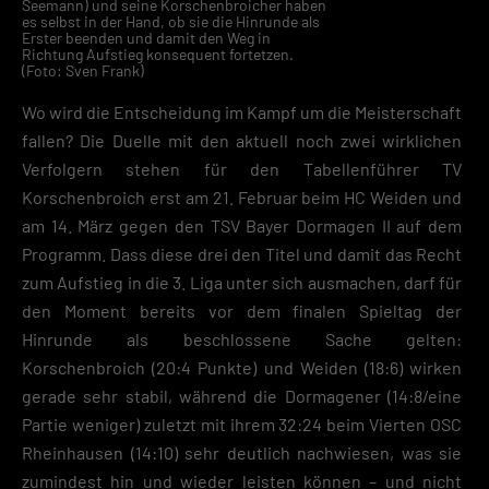
Seemann) und seine Korschenbroicher haben
es selbst in der Hand, ob sie die Hinrunde als
Erster beenden und damit den Weg in
Richtung Aufstieg konsequent fortetzen.
(Foto: Sven Frank)
Wo wird die Entscheidung im Kampf um die Meisterschaft
fallen? Die Duelle mit den aktuell noch zwei wirklichen
Verfolgern stehen für den Tabellenführer TV
Korschenbroich erst am 21. Februar beim HC Weiden und
am 14. März gegen den TSV Bayer Dormagen II auf dem
Programm. Dass diese drei den Titel und damit das Recht
zum Aufstieg in die 3. Liga unter sich ausmachen, darf für
den Moment bereits vor dem finalen Spieltag der
Hinrunde als beschlossene Sache gelten:
Korschenbroich (20:4 Punkte) und Weiden (18:6) wirken
gerade sehr stabil, während die Dormagener (14:8/eine
Partie weniger) zuletzt mit ihrem 32:24 beim Vierten OSC
Rheinhausen (14:10) sehr deutlich nachwiesen, was sie
zumindest hin und wieder leisten können – und nicht