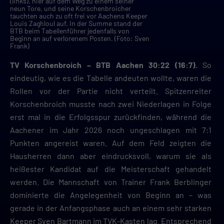
(links), hier auf dem Weg zu einem seiner
neun Tore, und seine Korschenbroicher
tauchten auch zu oft frei vor Aachens Keeper
Louis Zaghloul auf. In der Summe stand der
BTB beim Tabellenführer jedenfalls von
Beginn an auf verlorenem Posten. (Foto: Sven
Frank)
TV Korschenbroich – BTB Aachen 30:22 (16:7).
So
eindeutig, wie es die Tabelle andeuten wollte, waren die
Rollen vor der Partie nicht verteilt. Spitzenreiter
Korschenbroich musste nach zwei Niederlagen in Folge
erst mal in die Erfolgsspur zurückfinden, während die
Aachener im Jahr 2026 noch ungeschlagen mit 7:1
Punkten angereist waren. Auf dem Feld zeigten die
Hausherren dann aber eindrucksvoll, warum sie als
heißester Kandidat auf die Meisterschaft gehandelt
werden. Die Mannschaft von Trainer Frank Berblinger
dominierte die Angelegenheit von Beginn an – was
gerade in der Anfangsphase auch an einem sehr starken
Keeper Sven Bartmann im TVK-Kasten lag. Entsprechend