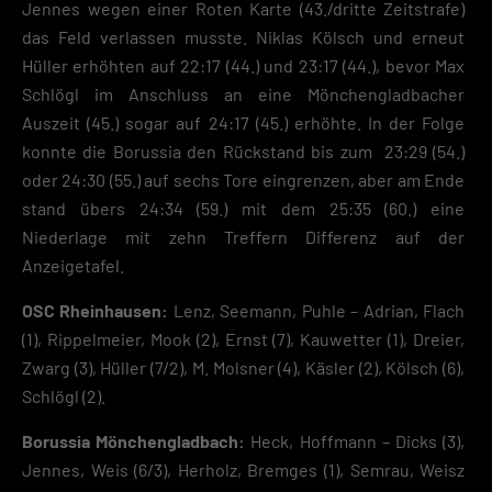
Jennes wegen einer Roten Karte (43./dritte Zeitstrafe)
Cookie-Informationen anzeigen
das Feld verlassen musste. Niklas Kölsch und erneut
Datenschutzerklärung
Impres
Hüller erhöhten auf 22:17 (44.) und 23:17 (44.), bevor Max
Schlögl im Anschluss an eine Mönchengladbacher
Auszeit (45.) sogar auf 24:17 (45.) erhöhte. In der Folge
konnte die Borussia den Rückstand bis zum 23:29 (54.)
oder 24:30 (55.) auf sechs Tore eingrenzen, aber am Ende
stand übers 24:34 (59.) mit dem 25:35 (60.) eine
Niederlage mit zehn Treffern Differenz auf der
Anzeigetafel.
OSC Rheinhausen:
Lenz, Seemann, Puhle – Adrian, Flach
(1), Rippelmeier, Mook (2), Ernst (7), Kauwetter (1), Dreier,
Zwarg (3), Hüller (7/2), M. Molsner (4), Käsler (2), Kölsch (6),
Schlögl (2).
Borussia Mönchengladbach:
Heck, Hoffmann – Dicks (3),
Jennes, Weis (6/3), Herholz, Bremges (1), Semrau, Weisz