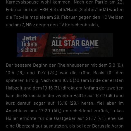
Karnevalspause wohl kommen. Nach der Partie am 22.
Informationen über die Verwendung deiner Daten findest du in
unserer
Datenschutzerklärung
.
Februar bei der HSG Refrath/Hand (Siebter/15:13) warten
die Top-Heimspiele am 28. Februar gegen den HC Weiden
Mit dem Klick auf „Verstanden“ erklärst du dich mit der Verwendung der
Cookies einverstanden. Wir bitten dich um Verständnis, dass du ohne
und am 7. März gegen den TV Korschenbroich.
Zustimmung zur Cookie-Verwendung unser Angebot nicht nutzen kann
Wenn du unter 16 Jahre alt bist und deine Zustimmung zu freiwilligen
Diensten geben möchtest, musst du deine Erziehungsberechtigten um
Erlaubnis bitten.
Hier finden Sie eine Übersicht über alle verwendeten Cookies. Sie kön
Ihre Einwilligung zu ganzen Kategorien geben oder sich weitere
Der bessere Beginn der Rheinhausener mit dem 3:0 (6.),
Informationen anzeigen lassen und so nur bestimmte Cookies
10:5 (18.) und 12:7 (24.) war die frühe Basis für den
auswählen.
späteren Erfolg. Nach dem 10:15 (30.) am Ende der ersten
Speichern
Halbzeit und dem 10:16 (31.) direkt am Anfang der zweiten
kam die Borussia in der zweiten Hälfte auf 14:17 (36.) und
Zurück
kurz darauf sogar auf 16:18 (29.) heran, fiel aber im
Datenschutzeinstellungen
Essenziell (2)
Anschluss ans 17:20 (40.) entscheidend zurück. Lukas
Hüller erhöhte für die Gastgeber auf 21:17 (41.), ehe sie
Essenzielle Cookies ermöglichen grundlegende Funktionen und sind für die
eine Überzahl gut ausnutzten, als bei der Borussia Aaron
einwandfreie Funktion der Website erforderlich.