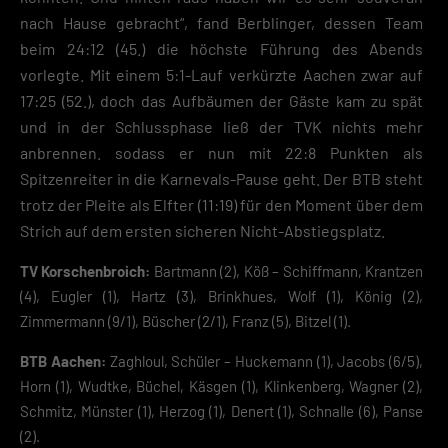
nach Hause gebracht“, fand Berblinger, dessen Team
beim 24:12 (45.) die höchste Führung des Abends
vorlegte. Mit einem 5:1-Lauf verkürzte Aachen zwar auf
17:25 (52.), doch das Aufbäumen der Gäste kam zu spät
und in der Schlussphase ließ der TVK nichts mehr
anbrennen. sodass er nun mit 22:8 Punkten als
Spitzenreiter in die Karnevals-Pause geht. Der BTB steht
trotz der Pleite als Elfter (11:19) für den Moment über dem
Strich auf dem ersten sicheren Nicht-Abstiegsplatz.
TV Korschenbroich:
Bartmann (2), Köß – Schiffmann, Krantzen
(4), Eugler (1), Hartz (3), Brinkhues, Wolf (1), König (2),
Zimmermann (9/1), Büscher (2/1), Franz (5), Bitzel (1).
BTB Aachen:
Zaghloul, Schüler – Huckemann (1), Jacobs (6/5),
Horn (1), Wudtke, Büchel, Käsgen (1), Klinkenberg, Wagner (2),
Schmitz, Münster (1), Herzog (1), Denert (1), Schnalle (6), Panse
(2).