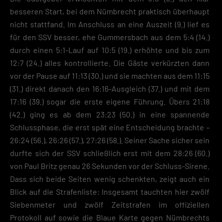
besseren Start, bei dem Nümbrecht praktisch überhaupt
nicht stattfand. Im Anschluss an eine Auszeit (9.) lief es
für den SSV besser, ehe Gummersbach aus dem 5:4 (14.)
durch einen 5:1-Lauf auf 10:5 (19.) erhöhte und bis zum
12:7 (24.) alles kontrollierte. Die Gäste verkürzten dann
vor der Pause auf 11:13 (30.) und sie machten aus dem 11:15
(31.) direkt danach den 16:16-Ausgleich (37.) und mit dem
17:16 (39.) sogar die erste eigene Führung. Übers 21:18
(42.) ging es ab dem 23:23 (50.) in eine spannende
Schlussphase, die erst spät eine Entscheidung brachte –
26:24 (56.), 26:26 (57.), 27:26 (58.). Seiner Sache sicher sein
durfte sich der SSV schließlich erst mit dem 28:26 (60.)
von Paul Britz genau 26 Sekunden vor der Schluss-Sirene.
Dass sich beide Seiten wenig schenkten, zeigt auch ein
Blick auf die Strafenliste: Insgesamt tauchten hier zwölf
Siebenmeter und zwölf Zeitstrafen im offiziellen
Protokoll auf sowie die Blaue Karte gegen Nümbrechts