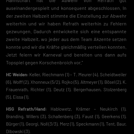
Mannschaft hat die Abwehr von Refrath gut
auseinandergespielt und konsequent abgeschlossen. In
der zweiten Halbzeit stimmte die Einstellung zur Abwehr
weiterhin und wir haben Refrath weiterhin zu Fehlern
gezwungen. Dadurch entwickelte sich eine entspannte
zweite Halbzeit, wo jeder aus dem Team Akzente setzen
konnte und wir die Kräfte gleichmäßig verteilen konnten.
Jetzt feiern wir Karneval und bereiten uns dann aufs
Topspiel gegen Korschenbroich vor.“
HC Weiden:
Keller, Riechmann (1) – T. Meurer (4). Scheidtweiler
(6), Wolff (2), Xhonneux (5/2), Rojko (5), Altmeyer (1), Bösel (2), K.
Frauenrath, Richter (1), Deutz (1), Bergerhausen, Stolzenberg
(5), Eissa (1).
HSG Refrath/Hand:
Hablowetz, Krämer – Neukirch (1),
Branding, Willers (3), Schallenberg (3), Faust (1), Geerkens (1),
Bürger (1), Georgi, Noll (3/3), Merz (1), Speckmann (1), Tent, Baur,
Dibowski (3).