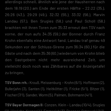
allerdings schnell, ähnlich wie jene der Hausherren nach
dem 18:19 (20.) am Ende der ersten Hälfte – 22:22 (35.),
26:26 (43.), 29:29 (49.), 32:32 (55.). 33:32 (56.). Marvin
Landau (57.), Ben Srugies (58.) und Paul Scholl (58.)
brachten mit ihren Toren zum 35:33 erneut den TSV nach
vorne, der nun aufs 34:35 (59.) der Bonner durch Franz
Krohn ebenfalls eine Antwort fand. Landau traf genau 49
Sekunden vor der Schluss-Sirene zum 36:34 (60.) für die
Gäste und nach dem 35:36 (60.) wiederum von Krohn blieb
den Gastgebern nicht mehr ausreichend Zeit, um
vielleicht doch noch was Zählbares auf die Anzeigetafel
zu bringen.
TSV Bonn rrh.:
Krouß, Meissenburg – Krohn (6/1), Hoffmann (2),
Bullerjahn (3), Santen (1), Heitkötter (1), Fricke (5/1), Bitzer (1),
Fischer (7/1), Sander, Worm (5), Palmen, Bohrmann (4/1).
TSV Bayer Dormagen II:
Conzen, Klein – Landau (10/4), Srugies
(2), Hinrichs, Kasper (4), Emmerich (3), Doepner, Ostrowski (1/1),