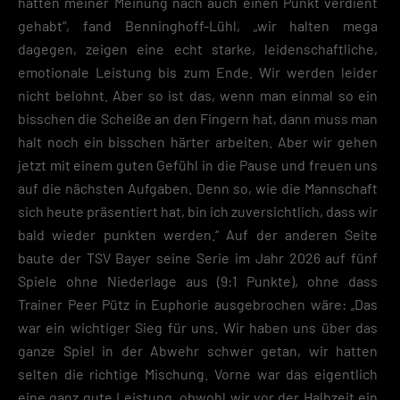
hätten meiner Meinung nach auch einen Punkt verdient
gehabt“, fand Benninghoff-Lühl, „wir halten mega
dagegen, zeigen eine echt starke, leidenschaftliche,
emotionale Leistung bis zum Ende. Wir werden leider
nicht belohnt. Aber so ist das, wenn man einmal so ein
bisschen die Scheiße an den Fingern hat, dann muss man
halt noch ein bisschen härter arbeiten. Aber wir gehen
jetzt mit einem guten Gefühl in die Pause und freuen uns
auf die nächsten Aufgaben. Denn so, wie die Mannschaft
sich heute präsentiert hat, bin ich zuversichtlich, dass wir
bald wieder punkten werden.“ Auf der anderen Seite
baute der TSV Bayer seine Serie im Jahr 2026 auf fünf
Spiele ohne Niederlage aus (9:1 Punkte), ohne dass
Trainer Peer Pütz in Euphorie ausgebrochen wäre: „Das
war ein wichtiger Sieg für uns. Wir haben uns über das
ganze Spiel in der Abwehr schwer getan, wir hatten
selten die richtige Mischung. Vorne war das eigentlich
eine ganz gute Leistung, obwohl wir vor der Halbzeit ein