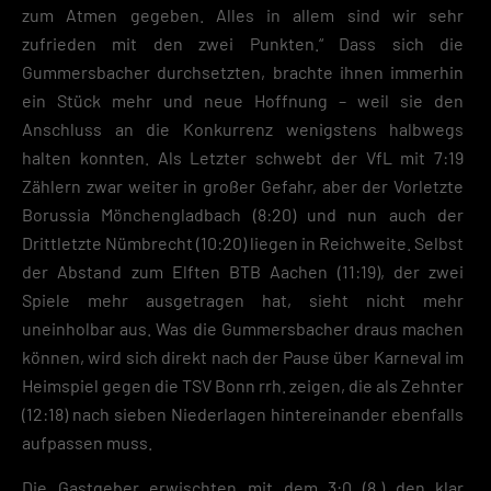
zum Atmen gegeben. Alles in allem sind wir sehr
zufrieden mit den zwei Punkten.“ Dass sich die
Gummersbacher durchsetzten, brachte ihnen immerhin
ein Stück mehr und neue Hoffnung – weil sie den
Anschluss an die Konkurrenz wenigstens halbwegs
halten konnten. Als Letzter schwebt der VfL mit 7:19
Zählern zwar weiter in großer Gefahr, aber der Vorletzte
Borussia Mönchengladbach (8:20) und nun auch der
Drittletzte Nümbrecht (10:20) liegen in Reichweite. Selbst
der Abstand zum Elften BTB Aachen (11:19), der zwei
Spiele mehr ausgetragen hat, sieht nicht mehr
uneinholbar aus. Was die Gummersbacher draus machen
können, wird sich direkt nach der Pause über Karneval im
Heimspiel gegen die TSV Bonn rrh. zeigen, die als Zehnter
(12:18) nach sieben Niederlagen hintereinander ebenfalls
aufpassen muss.
Die Gastgeber erwischten mit dem 3:0 (8.) den klar