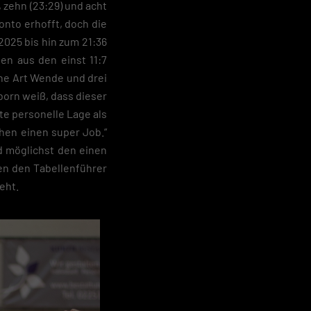
e
 zehn (23:29) und acht
onto erhofft, doch die
025 bis hin zum 21:36
en aus den einst 11:7
ine Art Wende und drei
mborn weiß, dass dieser
 geben
te personelle Lage als
hen einen super Job.“
igen
d möglichst den einen
en den Tabellenführer
Zurück
eht.
pressum