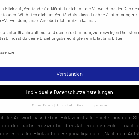
em Klick auf „Verstanden“ erklärst du dich mit der Verwendung der Cookies
rstanden. Wir bitten dich um Verständnis, dass du ohne Zustimmung zur
e-Verwendung unser Angebot nicht nutzen kannst.
du unter 16 Jahre alt bist und deine Zustimmung zu freiwilligen Diensten
est, musst du deine Erziehungsberechtigten um Erlaubnis bitten.
schutzeinstellungen & Nutzungsbedingungen
ssenziell
chtung wirklich so ist, wird sich etwa Peter Trimborn aus der d
s in der laufenden Saison) zurückziehen und den Stab an den a
 weitergeben, der als Vertreter der nächsten Trainergeneratio
Verstanden
ngen rund ums Team alleinverantwortlich trifft. Peter Trimborn
 Handball-Verrückter nicht in einer anderen Funktion an Bord bli
Individuelle Datenschutzeinstellungen
almersheim nun als Sportlicher Leiter mittragen/vorantreiben. 
lösser“ gewinnbringend unterwegs: „Wir hatten sehr angenehme
Cookie-Details
Datenschutzerklärung
Impressum
ge ein Antwort. Unser Gerüst steht.“ Eine dieser Fragen ging auf
Datenschutzeinstellungen
nd die Antwort passt(e) ins Bild, zumal alle Spieler aus dem S
sondere verwenden wir den Dienst „GoogleAnalytics“ der Google Ireland
en in den nächsten zwei bis drei Jahren einen Schritt nach
ed. Hier können personenbezogene Daten verarbeitet werden (z. B. IP-
anderes als den Blick auf die Regionalliga meint. Nach dem Aufst
sen). Informationen zu den Funktionen und Anbietern der verwendeten