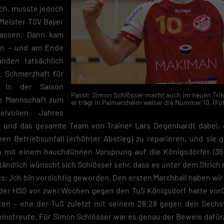
ch, musste jedoch
Meister TSV Bayer
 lassen. Dann kam
rn – und am Ende
nden tatsächlich
. Schmerzhaft für
: In der Saison
Passt: Simon Schlösser macht auch im neuen Triko
ie Mannschaft zum
er trägt in Palmersheim weiter die Nummer 10. (Fo
elvollen Jahres
r und das gesamte Team von Trainer Lars Degenhardt dabei,
en Betriebsunfall (erhöhter Abstieg) zu reparieren, und sie
n mit einem hauchdünnen Vorsprung auf die Königsdorfer (36:4
ändlich wünscht sich Schlösser sehr, dass es unter dem Strich 
us: „Ich bin vorsichtig geworden. Den ersten Matchball haben wir
 der HSG vor zwei Wochen gegen den TuS Königsdorf hatte vo
rten – ehe der TuS zuletzt mit seinem 28:28 gegen den Sechs
instreute. Für Simon Schlösser war es genau der Beweis dafür