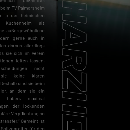
emlich bekanntes
“ beim TV Palmersheim
ur in der heimischen
in Kuchenheim als
eine außergewöhnliche
ndern gerne auch in
ich daraus allerdings
ss sie sich im Verein
tionen leiten lassen,
cheidungen nicht
sie keine klaren
 Deshalb sind sie beim
ler, an dem sie ein
se haben, maximal
ragen der lockenden
uläre Verpflichtung an
ransfer.“ Gemeint ist
Spitzenreiter für den