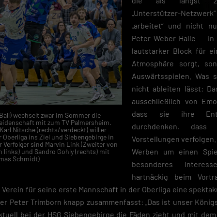
die als längst zi
„Unterstützer-Netzwerk
„arbeitet“ und nicht n
Peter-Weber-Halle 
lautstarker Block für 
Atmosphäre sorgt, so
Auswärtsspielen. Was s
nicht ableiten lässt: Da
ausschließlich von Emo
dass sie ihre Ents
Ball) wechselt zwar im Sommer die
 Leidenschaft mit zum TV Palmersheim.
durchdenken, dass 
Karl Nitsche (rechts/verdeckt) will er
r Oberliga ins Ziel und Siebengebirge in
Vorstellungen verfolgen.
r Verfolger sind Marvin Link (Zweiter von
Werben um einen Spie
n links) und Sandro Gohly (rechts) mit
omas Schmidt)
besonderes Interes
hartnäckig beim Vort
erein für seine erste Mannschaft in der Oberliga eine spektak
ner Peter Trimborn knapp zusammenfasst: „Das ist unser Königst
aktuell bei der HSG Siebengebirge die Fäden zieht und mit dem 