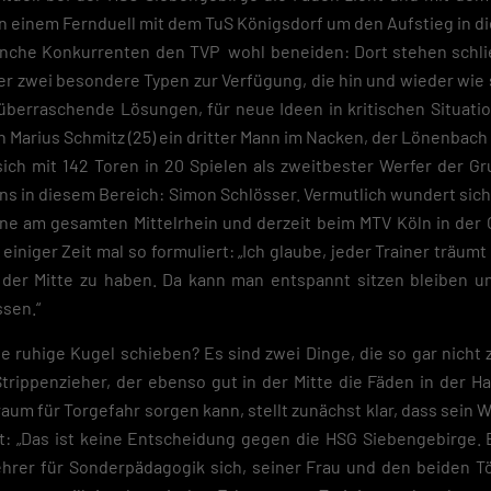
n einem Fernduell mit dem TuS Königsdorf um den Aufstieg in di
nche Konkurrenten den TVP wohl beneiden: Dort stehen schlie
r zwei besondere Typen zur Verfügung, die hin und wieder wie 
 überraschende Lösungen, für neue Ideen in kritischen Situation
in Marius Schmitz (25) ein dritter Mann im Nacken, der Lönenbach
sich mit 142 Toren in 20 Spielen als zweitbester Werfer der Gr
ins in diesem Bereich: Simon Schlösser. Vermutlich wundert sich
ene am gesamten Mittelrhein und derzeit beim MTV Köln in der O
 einiger Zeit mal so formuliert: „Ich glaube, jeder Trainer träumt
 der Mitte zu haben. Da kann man entspannt sitzen bleiben u
sen.“
e ruhige Kugel schieben? Es sind zwei Dinge, die so gar nicht 
trippenzieher, der ebenso gut in der Mitte die Fäden in der Ha
raum für Torgefahr sorgen kann, stellt zunächst klar, dass sein
at: „Das ist keine Entscheidung gegen die HSG Siebengebirge. E
ehrer für Sonderpädagogik sich, seiner Frau und den beiden Tö