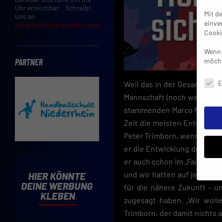
Uhr erreichbar: Schreibt
Mit d
uns an
einve
redaktion@harzhelden.news
Cooki
Wenn 
möcht
PARTNER
Daten
E
Weil das in der Gesamtbetra
Mannschaft (noch weiter al
stammenden Marco Meyer (25)
Zeit die meisten Entscheidu
Peter Trimborn, wenn er als
er die Entwicklung des TV P
er auch schon im „Fall Sch
und wir hatten auf jede Fra
für die nähere Zukunft – u
Insbe
zugesagt haben. „Wir woll
Limit
Trimborn, der damit nichts 
Adres