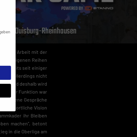
 geben
irekten Arbeit mit der
us den eigenen Reihen
n bereits seit einiger
 wäre allerdings nicht
ebe – und deshalb wird
In dieser Funktion war
 und offene Gespräche
 die sportliche Vision
tammkader ihr Bleiben
 oben machen“, betont
ieg in die Oberliga am