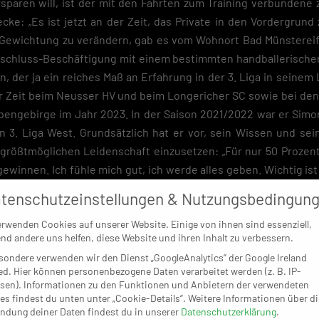
rsparen will, ist der mit den Fahrten zum Training verbundene 
cke: „Es ist jetzt an der Zeit, das Private in den Vordergrun
e Gewichtung zu verändern, gab es vom Wohnort Bad Münstereif
nschluss-Beschäftigung mit einem bestimmten handballerischen
, der ja ein reiches Maß an Erfahrung in der 3. Liga in seine
r Zeit beim Neusser HV und beim Longericher SC sowie bei de
bengebirge im Jahr 2023. In der Saison 2021/2022 war er Simo
n 3. Liga West. Grundsätzlich hat er vor, sein Wissen und se
 größtmöglichen Leidenschaft einzusetzen: „Für nur 50 Prozent 
 gewinnen. Ich fühle mich gut, ich werde alles geben. Wichtig ist 
hn offensichtlich überzeugt, dass genau das in Palmersheim der F
tenschutzeinstellungen & Nutzungsbedingun
erwenden Cookies auf unserer Website. Einige von ihnen sind essenziell,
nd andere uns helfen, diese Website und ihren Inhalt zu verbessern.
sondere verwenden wir den Dienst „GoogleAnalytics“ der Google Ireland
ed. Hier können personenbezogene Daten verarbeitet werden (z. B. IP-
sen). Informationen zu den Funktionen und Anbietern der verwendeten
es findest du unten unter „Cookie-Details“. Weitere Informationen über di
ndung deiner Daten findest du in unserer
Datenschutzerklärung
.