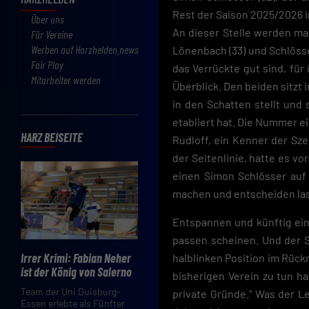
Rest der Saison 2025/2026 i
Über uns
An dieser Stelle werden ma
Für Vereine
Werben auf Harzhelden.news
Lönenbach (33) und Schlösse
Fair Play
das Verrückte gut sind, für
Mitarbeiter werden
Überblick. Den beiden sitzt 
in den Schatten stellt und 
etabliert hat. Die Nummer e
HARZ BEISEITE
Rudloff, ein Kenner der Sz
der Seitenlinie, hatte es vor
einen Simon Schlösser auf
machen und entscheiden las
Entspannen und künftig ein
passen scheinen. Und der S
Irrer Krimi: Fabian Neher
halblinken Position im Rück
ist der König von Salerno
bisherigen Verein zu tun h
Team der Uni Duisburg-
private Gründe.“ Was der L
Essen erlebte als Fünfter