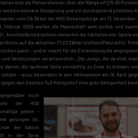
es findest du unten unter „Cookie-Details“. Weitere Informationen über di
atten sich die Palmersheimer über die Ränge elf (25:35 Punkte),
ndung deiner Daten findest du in unserer
Datenschutzerklärung
.
ne weitere kleinere Steigerung und ein durchgehend positives K
inander vom 29:38 bei der HSG Siebengebirge am 13. Dezember 2
em Klick auf „Verstanden“ erklärst du dich mit der Verwendung der Cookies
rstanden. Wir bitten dich um Verständnis, dass du ohne Zustimmung zur
1. Februar 2026 warfen die Mannschaft weit zurück und macht
e-Verwendung unser Angebot nicht nutzen kannst.
21. Anschließend brachten immerhin die nächsten vier Spiele e
as Konto auf die aktuellen 17:23 Zähler stellten (Platz acht). Tri
du unter 16 Jahre alt bist und deine Zustimmung zu freiwilligen Diensten
est, musst du deine Erziehungsberechtigten um Erlaubnis bitten.
rüchen passt – und er macht für die Entwicklung die angespann
finden Sie eine Übersicht über alle verwendeten Cookies. Sie können Ihre
 und Verletzungen verantwortlich: „Die Jungs, die da sind, mac
lligung zu ganzen Kategorien geben oder sich weitere Informationen anze
n und so nur bestimmte Cookies auswählen.
es darum, die laufende Serie vernünftig zu Ende zu bringen un
setzen – wozu besonders in den Heimspielen am 18. April geg
eichern
i gegen den Zweiten TuS Königsdorf eine gute Gelegenheit best
schutzeinstellungen
mgegenüber noch
nziell (2)
kkehr der HSG
zielle Cookies ermöglichen grundlegende Funktionen und sind für die einwandfreie
ionalliga geben –
ion der Website erforderlich.
al gelungen ist.
Cookie-Informationen anzeigen
nde der Saison
Datenschutzerklärung
Im
SG in der Serie