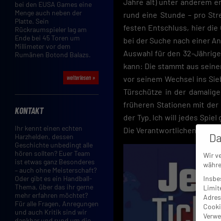
Jahre alt) unter anderem e
bei den EUSA Games eine
Menge auch neben der
rund eine Stunde – pro Stre
Platte. Sein
festen Entschluss, hier di
Rückraumspieler lag am
Ende bei 45 Toren um
bei der Suche nach einer A
Millimeter vor dem
Auswahl für den 32-Jährigen
Rumänen Botond Balazs.
kann: Die stammt aus seine
weiterlesen »
vor seinem Wechsel ins Sie
Türschütze in der damalige
früheren Stationen mit der
KONTAKT
der Typ. Ich will jedes Spiel
Ihr kennt einen echten
Die Verantwortlichen haben i
Da
Harzhelden, dessen
Geschichte unbedingt alle
hören sollten? Euer Team
Wir v
ist etwas ganz Besonderes
währe
– auch ohne Meisterschaft?
Insbe
Oder gibt es ein Handball-
Thema, über das ihr gerne
Limit
mehr erfahren möchtet?
Adres
Für alle Fragen, Anregungen
Cooki
und auch Kritik sind wir
Verwe
dankbar und rund um die