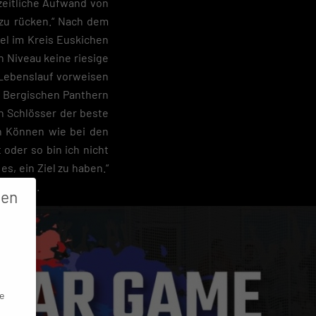
zeitliche Aufwand von
d zu rücken.“ Nach dem
el im Kreis Euskichen
 Niveau keine riesige
m Lebenslauf vorweisen
n Bergischen Panthern
n Schlösser der beste
in Können wie bei den
oder so bin ich nicht
es, ein Ziel zu haben.“
all ist.
gen
e