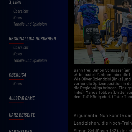
3. LIGA
Übersicht
News
Tabelle und Spielplan
REGIONALLIGA NORDRHEIN
Übersicht
News
Tabelle und Spielplan
Bahn frei: Simon Schlösser (am 
OBERLIGA
„Arbeitsstelle“, nimmt aber die
Wie Oliver Dziendziol (links) und 
News
vorher die Spitzenposition in de
die Regionalliga bringen. Einzige
links), Marius Többen (Dritter vo
dem TuS Königsdorf. (Foto: Th
ALLSTAR GAME
HARZ BEISEITE
Argumente. Nun konnte der V
Land ziehen, die Noch-Trai
Simon Schlösser (32), der 
HARZHELDEN