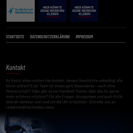
Funktionen und Anbietern der verwendeten Cookies findest du
unten unter „Cookie-Details“. Weitere Informationen über die
Verwendung deiner Daten findest du in
unserer
Datenschutzerklärung
.
Mit dem Klick auf „Verstanden“ erklärst du dich mit der Verwendung
STARTSEITE
DATENSCHUTZERKLÄRUNG
IMPRESSUM
der Cookies einverstanden. Wir bitten dich um Verständnis, dass du
ohne Zustimmung zur Cookie-Verwendung unser Angebot nicht
nutzen kannst.
Wenn du unter 16 Jahre alt bist und deine Zustimmung zu
freiwilligen Diensten geben möchtest, musst du deine
Kontakt
Erziehungsberechtigten um Erlaubnis bitten.
Hier finden Sie eine Übersicht über alle verwendeten Cookies. Sie
Ihr Kennt einen echten Harzhelden, dessen Geschichte unbedingt alle
können Ihre Einwilligung zu ganzen Kategorien geben oder sich
hören sollten? Euer Team ist etwas ganz Besonderes – auch ohne
weitere Informationen anzeigen lassen und so nur bestimmte
Meisterschaft? Oder gibt es ein Handball-Thema, über das ihr gerne
Cookies auswählen.
mehr erfahren möchtet? Für alle Fragen, Anregungen und auch Kritik
sind wir dankbar und rund um die Uhr erreichbar: Schreibt uns an
Speichern
redaktion@harzhelden.news
Zurück
Datenschutzeinstellungen
Essenziell (2)