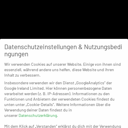
Datenschutzeinstellungen & Nutzungsbedi
ngungen
Wir verwenden Cookies auf unserer Website. Einige von ihnen sind
essenziell, während andere uns helfen, diese Website und ihren
Inhalt zu verbessern.
Insbesondere verwenden wir den Dienst „GoogleAnalytics“ der
Google Ireland Limited. Hier können personenbezogene Daten
verarbeitet werden (z. B. IP-Adressen). Informationen zu den
Funktionen und Anbietern der verwendeten Cookies findest du
unten unter „Cookie-Details“. Weitere Informationen über die
Verwendung deiner Daten findest du in
unserer
Datenschutzerklärung
.
Mit dem Klick auf „Verstanden“ erklärst du dich mit der Verwendung