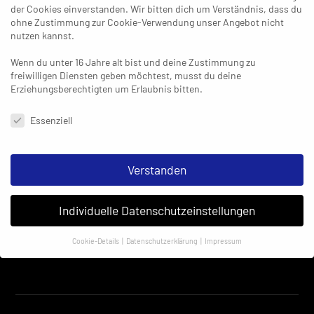
der Cookies einverstanden. Wir bitten dich um Verständnis, dass du
ohne Zustimmung zur Cookie-Verwendung unser Angebot nicht
nutzen kannst.
Wenn du unter 16 Jahre alt bist und deine Zustimmung zu
freiwilligen Diensten geben möchtest, musst du deine
Erziehungsberechtigten um Erlaubnis bitten.
Datenschutzeinstellungen & Nutzungsbedingungen
Essenziell
Verstanden
Individuelle Datenschutzeinstellungen
Cookie-Details
Datenschutzerklärung
Impressum
Datenschutzeinstellungen
Insbesondere verwenden wir den Dienst „GoogleAnalytics“ der
Google Ireland Limited. Hier können personenbezogene Daten
verarbeitet werden (z. B. IP-Adressen). Informationen zu den