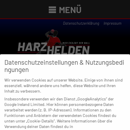
MENÜ
Datenschutzerklärung
Impressum
Datenschutzeinstellungen & Nutzungsbedi
ngungen
Wir verwenden Cookies auf unserer Website. Einige von ihnen sind
essenziell, während andere uns helfen, diese Website und ihren
Newsübersicht
Inhalt zu verbessern.
Insbesondere verwenden wir den Dienst „GoogleAnalytics“ der
Google Ireland Limited. Hier können personenbezogene Daten
verarbeitet werden (z. B. IP-Adressen). Informationen zu den
Funktionen und Anbietern der verwendeten Cookies findest du
08. MÄRZ 2020
unten unter „Cookie-Details“. Weitere Informationen über die
Wuppertal macht kurzen Prozess
Verwendung deiner Daten findest du in
mit Angermund