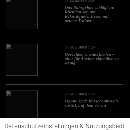
01. DEZEMBER 2025
Das Ruhrgebiet schlägt zu:
Rheinhausen mit
Rekordquote, Essen mit
neuem Trainer
29. NOVEMBER 2025
Gerechtes Unentschieden –
aber für Aachen eigentlich zu
wenig
29. NOVEMBER 2025
Happy End: Korschenbroich
zurück auf dem Thron
Datenschutzeinstellungen & Nutzungsbedi