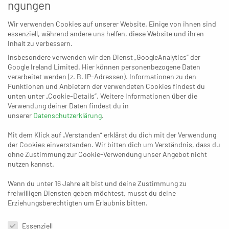
ngungen
27. NOVEMBER 2025
Wir verwenden Cookies auf unserer Website. Einige von ihnen sind
Der heiße Freitag:
essenziell, während andere uns helfen, diese Website und ihren
Korschenbroich gegen
Inhalt zu verbessern.
Aldekerk
Insbesondere verwenden wir den Dienst „GoogleAnalytics“ der
Google Ireland Limited. Hier können personenbezogene Daten
verarbeitet werden (z. B. IP-Adressen). Informationen zu den
Funktionen und Anbietern der verwendeten Cookies findest du
unten unter „Cookie-Details“. Weitere Informationen über die
Verwendung deiner Daten findest du in
unserer
Datenschutzerklärung
.
Mit dem Klick auf „Verstanden“ erklärst du dich mit der Verwendung
der Cookies einverstanden. Wir bitten dich um Verständnis, dass du
ohne Zustimmung zur Cookie-Verwendung unser Angebot nicht
nutzen kannst.
16. NOVEMBER 2025
Drama in Rheinhausen,
Wenn du unter 16 Jahre alt bist und deine Zustimmung zu
Drama in Dormagen – und
freiwilligen Diensten geben möchtest, musst du deine
Weiden greift einfach zu
Erziehungsberechtigten um Erlaubnis bitten.
Datenschutzeinstellungen & Nutzungsbedingungen
Essenziell