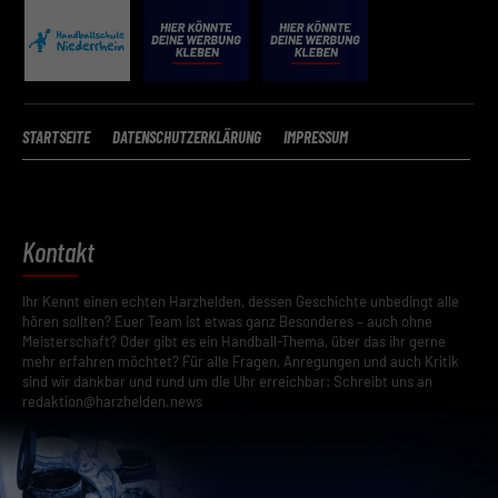
Funktionen und Anbietern der verwendeten Cookies findest du
unten unter „Cookie-Details“. Weitere Informationen über die
Verwendung deiner Daten findest du in
unserer
Datenschutzerklärung
.
Mit dem Klick auf „Verstanden“ erklärst du dich mit der Verwendung
STARTSEITE
DATENSCHUTZERKLÄRUNG
IMPRESSUM
der Cookies einverstanden. Wir bitten dich um Verständnis, dass du
ohne Zustimmung zur Cookie-Verwendung unser Angebot nicht
nutzen kannst.
Wenn du unter 16 Jahre alt bist und deine Zustimmung zu
freiwilligen Diensten geben möchtest, musst du deine
Kontakt
Erziehungsberechtigten um Erlaubnis bitten.
Hier finden Sie eine Übersicht über alle verwendeten Cookies. Sie
Ihr Kennt einen echten Harzhelden, dessen Geschichte unbedingt alle
können Ihre Einwilligung zu ganzen Kategorien geben oder sich
hören sollten? Euer Team ist etwas ganz Besonderes – auch ohne
weitere Informationen anzeigen lassen und so nur bestimmte
Meisterschaft? Oder gibt es ein Handball-Thema, über das ihr gerne
Cookies auswählen.
mehr erfahren möchtet? Für alle Fragen, Anregungen und auch Kritik
sind wir dankbar und rund um die Uhr erreichbar: Schreibt uns an
Speichern
redaktion@harzhelden.news
Zurück
Datenschutzeinstellungen
Essenziell (2)