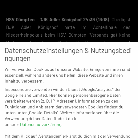
HSV Dümpten – DJK Adler Königshof 24:39 (13:18).
Oberligist
DJK Adler Königshof hatte im Achtelfinale des
Niederrheinpokals beim HSV Dümpten (Verbandsliga) keine
Probleme. Adler-Trainer Marius Timofte musste zwar auf
Datenschutzeinstellungen & Nutzungsbedi
Linkshänder Elias Eiker verzichten (privat verhindert). Die
ngungen
übrigen Akteure gaben sich aber keine Blöße. Aus einer
starken Deckung und mit einer guten Torhüterleistung als
Wir verwenden Cookies auf unserer Website. Einige von ihnen sind
Basis setzten die Krefelder von Beginn an viele schnelle
essenziell, während andere uns helfen, diese Website und ihren
Inhalt zu verbessern.
Gegenstöße an und sorgten damit früh für einen klaren
Vorsprung, der während des gesamten Spielverlaufs nie in
Insbesondere verwenden wir den Dienst „GoogleAnalytics“ der
Google Ireland Limited. Hier können personenbezogene Daten
Gefahr geriet. Timofte konnte es sich erlauben, alle Spieler
verarbeitet werden (z. B. IP-Adressen). Informationen zu den
zum Einsatz zu bringen. Fast alle Krefelder Akteure trugen sich
Funktionen und Anbietern der verwendeten Cookies findest du
dabei sogar in die Torschützenliste ein.
unten unter „Cookie-Details“. Weitere Informationen über die
Verwendung deiner Daten findest du in
In der nächsten Runde (angesetzt derzeit für den 15. November)
unserer
Datenschutzerklärung
.
muss Königshof beim Sieger der Begegnung SG
Mit dem Klick auf „Verstanden“ erklärst du dich mit der Verwendung