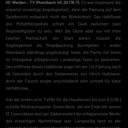
HC Weiden – TV Rheinbach 40:20 (18:7).
Es war insgesamt die
erwartet einseitige Angelegenheit, denn die Paarung auf dem
Spielbericht entsprach nicht der Wirklichkeit. Das Halbfinale
des Mittelrheinpokals schien ein Duell zwischen zwei
Regionalligisten zu sein. Weil die Gäste aber nur mit ihrer
zweiten Mannschaft am Start waren, musste die
Angelegenheit als Mogelpackung durchgehen – wobei
Rheinbach allerdings angekündigt hatte, die Partie mit ihrem
im Kreispokal erfolgreichen Landesliga-Team zu bestreiten.
Das eröffnete dieses Halbfinale sogar mit der 1:0-Führung nach
48 Sekunden durch den Siebenmeter von Ulrich Holtmeier,
doch der Favorit sorgte anschließend sehr schnell für klare
Verhältnisse.
Vier der ersten acht Treffer für die Hausherren bis zum 8:3 (16.)
erzielte Rückraumspieler Simon Bock, der am Ende mit seinen
13 Toren (davon drei per Siebenmeter) der erfolgreichste Werfer
des einseitigen Nachmittags war. Langweilig fand es der
Linkshänder trotz ungleicher Kräfteverhältnisse ohnehin nicht: