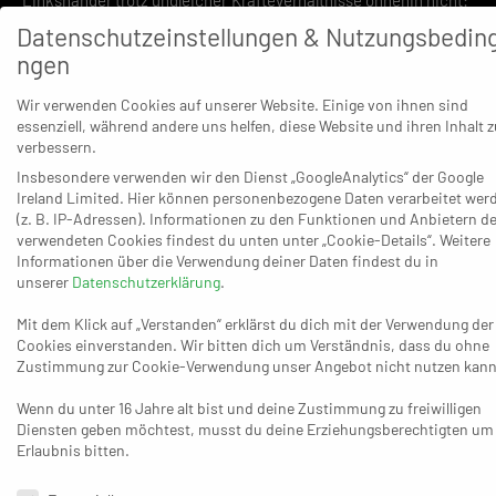
„Es war eine gute Gelegenheit, uns weiter einzuspielen.“ Bei
Datenschutzeinstellungen & Nutzungsbedin
konsequenterer Chancenwertung hätte der Regionalliga-
ngen
Aufsteiger, dem nicht mal sein kompletter Kader zur Verfügung
Wir verwenden Cookies auf unserer Website. Einige von ihnen sind
stand, sogar früher als in der 25. Minute beim 15:5 mit zehn
essenziell, während andere uns helfen, diese Website und ihren Inhalt z
Toren Differenz führen müssen.
verbessern.
Insbesondere verwenden wir den Dienst „GoogleAnalytics“ der Google
Die zweite Hälfte gestaltete sich aus der Sicht der Hausherren
Ireland Limited. Hier können personenbezogene Daten verarbeitet wer
zunächst schleppend, denn bis zum 21:11 wehrte sich der
(z. B. IP-Adressen). Informationen zu den Funktionen und Anbietern de
krasse Außenseiter vorübergehend auf Augenhöhe. Ganz stark
verwendeten Cookies findest du unten unter „Cookie-Details“. Weitere
Informationen über die Verwendung deiner Daten findest du in
nach dem Wechsel trat der schnelle Marius Schmitz auf, der
unserer
Datenschutzerklärung
.
immer wieder den Weg durch die Mitte der Weidener Deckung
suchte und sechs Mal fand. Ebenfalls überzeugend: TV-Keeper
Mit dem Klick auf „Verstanden“ erklärst du dich mit der Verwendung der
Cookies einverstanden. Wir bitten dich um Verständnis, dass du ohne
Jasper Bröckelmann wehrte in der ersten Hälfte einige Würfe
Zustimmung zur Cookie-Verwendung unser Angebot nicht nutzen kann
sehenswert ab. Alles zusammen konnte jedoch nicht
verhindern, dass sich die Hausherren zunehmend absetzten.
Wenn du unter 16 Jahre alt bist und deine Zustimmung zu freiwilligen
Diensten geben möchtest, musst du deine Erziehungsberechtigten um
Und später zeigte Weiden noch, was es spielerisch draufhat.
Erlaubnis bitten.
Das 35:16 (52.) von Jonas Scheidtweiler war ebenso der Lohn
für einen gelungenen Kempa-Spielzug wie in der letzten Minute
Datenschutzeinstellungen & Nutzungsbedingungen