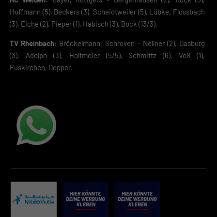
Diensten geben möchtest, musst du deine Erziehungsberechtigten um
Hoffmann (5), Beckers (3), Scheidtweiler (5), Lübke, Flossbach
Erlaubnis bitten.
(3), Eiche (2), Pieper (1), Habisch (3), Bock (13/3).
Hier finden Sie eine Übersicht über alle verwendeten Cookies. Sie kön
Ihre Einwilligung zu ganzen Kategorien geben oder sich weitere
Informationen anzeigen lassen und so nur bestimmte Cookies
TV Rheinbach:
Bröckelmann, Schroven – Nellner (2), Dasburg
auswählen.
(3), Adolph (3), Holtmeier (5/5), Schmittz (6), Voß (1),
Euskirchen, Dopper.
Speichern
Zurück
Datenschutzeinstellungen
Essenziell (2)
Essenzielle Cookies ermöglichen grundlegende Funktionen und sind für die
einwandfreie Funktion der Website erforderlich.
Cookie-Informationen anzeigen
Datenschutzerklärung
Impres