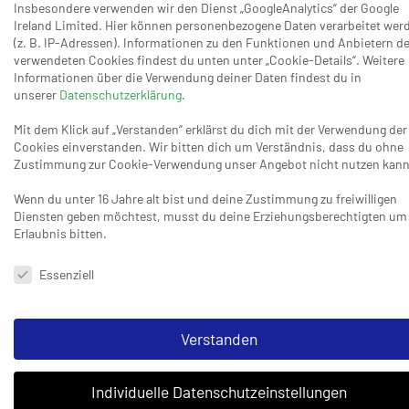
Insbesondere verwenden wir den Dienst „GoogleAnalytics“ der Google
uns selbst schwer gemacht“, bestätigte Trainer Andreas Klisch,
Ireland Limited. Hier können personenbezogene Daten verarbeitet wer
„wir haben das Spiel ja vorher 35 Minuten klar beherrscht.“ Für
(z. B. IP-Adressen). Informationen zu den Funktionen und Anbietern de
die Entscheidung sorgten dann Martin Lukas Schulz
verwendeten Cookies findest du unten unter „Cookie-Details“. Weitere
Informationen über die Verwendung deiner Daten findest du in
(23:21/24:21), ehe Simon Schlösser den Schlusspunkt setzte.
unserer
Datenschutzerklärung
.
Logisch: Zwischendrin gab es noch einmal Paraden, für die die
Fans den Mann des Abends lautstark feierten. Valentin
Mit dem Klick auf „Verstanden“ erklärst du dich mit der Verwendung der
Cookies einverstanden. Wir bitten dich um Verständnis, dass du ohne
Inzenhofer und seine Kölner sind endgültig auf den Geschmack
Zustimmung zur Cookie-Verwendung unser Angebot nicht nutzen kann
gekommen und freuen sich jetzt aufs Top-Spiel am
kommenden Samstag beim Tabellenführer SG Schalksmühle-
Wenn du unter 16 Jahre alt bist und deine Zustimmung zu freiwilligen
Diensten geben möchtest, musst du deine Erziehungsberechtigten um
Halver Dragons.
Erlaubnis bitten.
Longericher SC:
Ruch, Inzenhofer – Koenen (3), Peters,
Datenschutzeinstellungen & Nutzungsbedingungen
Essenziell
Pyszora, Hartmann (2), Schlösser (3/2), Mestrum (4), Wolf,
Tomassini, Schulz (3), Johnen (7), Zerwas, Dahlke (3),
Verstanden
Ahlener SG – HSG Rhein Vikings 33:29 (20:14).
Die Lage spitzt
Individuelle Datenschutzeinstellungen
sich allmählich zu für den Zweitliga-Absteiger, denn die Vikings