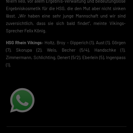
feiern ließ, vor allem Ergebnis-Verwaltung und bedeutungslose
Ergebniskosmetik für die HSG, die den Mut aber nicht sinken
Zurück
lässt. „Wir haben eine sehr junge Mannschaft und wir sind
Datenschutzeinstellungen
zuversichtlich, dass sie sich bald findet“, meinte Vikings-
Essenziell (2)
Sprecher Felix König.
Essenzielle Cookies ermöglichen grundlegende Funktionen und sind für die
einwandfreie Funktion der Website erforderlich.
HSG Rhein Vikings:
Holtz, Broy – Gipperich (1), Aust (1), Görgen
Cookie-Informationen anzeigen
(7), Skorupa (2), Weis, Becher (5/4), Handschke (1),
Datenschutzerklärung
Impres
Zimmermann, Schlichting, Denert (5/2), Eberlein (5), Ingenpass
(1).