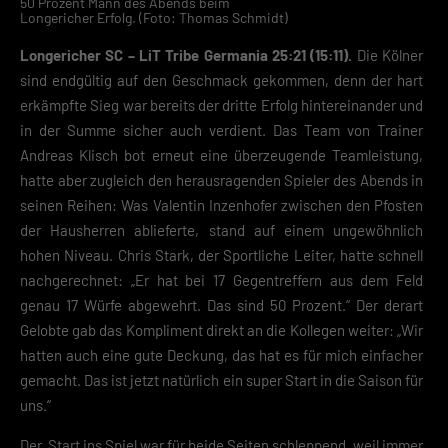
50 Prozent Mann des Abends beim
Longericher Erfolg. (Foto: Thomas Schmidt)
Longericher SC – LiT Tribe Germania 25:21 (15:11).
Die Kölner
sind endgültig auf den Geschmack gekommen, denn der hart
erkämpfte Sieg war bereits der dritte Erfolg hintereinander und
in der Summe sicher auch verdient. Das Team von Trainer
Andreas Klisch bot erneut eine überzeugende Teamleistung,
hatte aber zugleich den herausragenden Spieler des Abends in
seinen Reihen: Was Valentin Inzenhofer zwischen den Pfosten
der Hausherren ablieferte, stand auf einem ungewöhnlich
hohen Niveau. Chris Stark, der Sportliche Leiter, hatte schnell
nachgerechnet: „Er hat bei 17 Gegentreffern aus dem Feld
genau 17 Würfe abgewehrt. Das sind 50 Prozent.“ Der derart
Gelobte gab das Kompliment direkt an die Kollegen weiter: „Wir
hatten auch eine gute Deckung, das hat es für mich einfacher
gemacht. Das ist jetzt natürlich ein super Start in die Saison für
uns.“
Der Start ins Spiel war für beide Seiten schleppend, weil immer