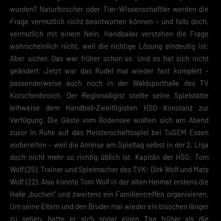
wurden? Naturforscher oder Tier-Wissenschaftler werden die
Frage vermutlich nicht beantworten können – und falls doch,
vermutlich mit einem Nein. Handballer verstehen die Frage
wahrscheinlich nicht, weil die richtige Lösung eindeutig ist:
Aber sicher. Das war früher schon so. Und es hat sich nicht
geändert. Jetzt war das Rudel mal wieder fast komplett –
passenderweise auch noch in der Waldsporthalle des TV
Korschenbroich. Der Regionalligist stellte seine Spielstätte
leihweise dem Handball-Zweitligisten HSG Konstanz zur
Verfügung. Die Gäste vom Bodensee wollten sich am Abend
zuvor in Ruhe auf das Meisterschaftsspiel bei TuSEM Essen
vorbereiten – weil die Anreise am Spieltag selbst in der 2. Liga
doch nicht mehr so richtig üblich ist. Kapitän der HSG: Tom
Wolf (25). Trainer und Spielmacher des TVK: Dirk Wolf und Mats
Wolf (22). Also konnte Tom Wolf in der alten Heimat erstens die
Halle „buchen“ und zweitens ein Familientreffen organisieren.
Um seine Eltern und den Bruder mal wieder ein bisschen länger
zu sehen, hatte er sich sogar einen Tag früher als die