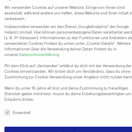
23:24 haben die Gäste einen letzten Angriff – den der TuS
Wir verwenden Cookies auf unserer Website. Einige von ihnen sind
abwehren kann. Die Unparteiischen geben allerdings noch
essenziell, während andere uns helfen, diese Website und ihren Inhalt z
einen Freiwurf. Aus dem entwickelt sich eine der irrwitzigsten
verbessern.
Szenen. Tom Wolf tritt an. Ein winziges Plus: Er sieht sich „nur“
Insbesondere verwenden wir den Dienst „GoogleAnalytics“ der Google
einer Fünf-Mann-Mauer gegenüber, weil Fürstenfeldbruck eine
Ireland Limited. Hier können personenbezogene Daten verarbeitet wer
(z. B. IP-Adressen). Informationen zu den Funktionen und Anbietern de
Zeitstrafe kassiert hat und dezimiert ist. Wolf lässt sich was
verwendeten Cookies findest du unten unter „Cookie-Details“. Weitere
einfallen. Er knickt artistisch zur Seite weg. Er bringt einen
Informationen über die Verwendung deiner Daten findest du in
gefährlichen Aufsetzer zustande, den der TuS-Keeper nicht
unserer
Datenschutzerklärung
.
erreichen kann. Das Spielgerät macht sich auf den Weg ins
Mit dem Klick auf „Verstanden“ erklärst du dich mit der Verwendung der
rechte obere Eck. Konstanz richtet sich schon auf den großen
Cookies einverstanden. Wir bitten dich um Verständnis, dass du ohne
Jubel ein. Und ist wenig später fassungslos. Der Ball bleibt
Zustimmung zur Cookie-Verwendung unser Angebot nicht nutzen kann
kleben, genau im Eck zwischen Latte und Pfosten. (
Zum Video
)
Wenn du unter 16 Jahre alt bist und deine Zustimmung zu freiwilligen
Diensten geben möchtest, musst du deine Erziehungsberechtigten um
Für die 650 Zuschauer in der tobenden Halle ist das eine
Erlaubnis bitten.
unwirkliche Szene. Auch für Tom Wolf, der zuerst eine Weile
Datenschutzeinstellungen & Nutzungsbedingungen
fassungslos am Boden hockt, ehe er enttäuscht aufsteht und
Essenziell
resigniert abwinkt. Die gesamte Szene verbreitet sich
anschließend rasend schnell in der Handball-Welt. Wolf wäre