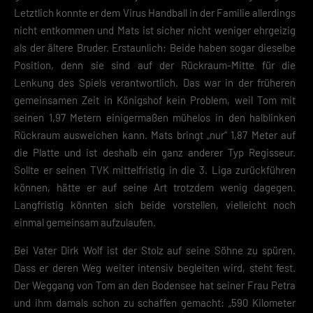
Letztlich konnte er dem Virus Handball in der Familie allerdings
Informationen anzeigen lassen und so nur bestimmte Cookies
auswählen.
nicht entkommen und Mats ist sicher nicht weniger ehrgeizig
als der ältere Bruder. Erstaunlich: Beide haben sogar dieselbe
Speichern
Position, denn sie sind auf der Rückraum-Mitte für die
Lenkung des Spiels verantwortlich. Das war in der früheren
Zurück
gemeinsamen Zeit in Königshof kein Problem, weil Tom mit
Datenschutzeinstellungen
Essenziell (2)
seinen 1,97 Metern einigermaßen mühelos in den halblinken
Rückraum ausweichen kann. Mats bringt „nur“ 1,87 Meter auf
Essenzielle Cookies ermöglichen grundlegende Funktionen und sind für die
einwandfreie Funktion der Website erforderlich.
die Platte und ist deshalb ein ganz anderer Typ Regisseur.
Sollte er seinen TVK mittelfristig in die 3. Liga zurückführen
Cookie-Informationen anzeigen
können, hätte er auf seine Art trotzdem wenig dagegen.
Datenschutzerklärung
Impres
Langfristig könnten sich beide vorstellen, vielleicht noch
einmal gemeinsam aufzulaufen.
Bei Vater Dirk Wolf ist der Stolz auf seine Söhne zu spüren.
Dass er deren Weg weiter intensiv begleiten wird, steht fest.
Der Weggang von Tom an den Bodensee hat seiner Frau Petra
und ihm damals schon zu schaffen gemacht: „590 Kilometer