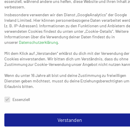
essenziell, während andere uns helfen, diese Website und ihren Inhalt z
Die Folge waren insgesamt zehn Siebenmeter gegen
verbessern.
Longerich, die vor allem der starke David Denert für
Insbesondere verwenden wir den Dienst „GoogleAnalytics“ der Google
Neuss/Düsseldorf weitgehend nutzte (acht von neun
Ireland Limited. Hier können personenbezogene Daten verarbeitet wer
Versuchen verwandelt). In der Summe ging die Taktik der
(z. B. IP-Adressen). Informationen zu den Funktionen und Anbietern de
verwendeten Cookies findest du unten unter „Cookie-Details“. Weitere
Kölner aber auf und der Zweitliga-Absteiger fand insgesamt zu
Informationen über die Verwendung deiner Daten findest du in
selten ein Mittel gegen die stabile LSC-Abwehr.
unserer
Datenschutzerklärung
.
Mit dem Klick auf „Verstanden“ erklärst du dich mit der Verwendung der
Cookies einverstanden. Wir bitten dich um Verständnis, dass du ohne
Zustimmung zur Cookie-Verwendung unser Angebot nicht nutzen kann
Wenn du unter 16 Jahre alt bist und deine Zustimmung zu freiwilligen
Diensten geben möchtest, musst du deine Erziehungsberechtigten um
Erlaubnis bitten.
Datenschutzeinstellungen & Nutzungsbedingungen
Essenziell
Verstanden
Das ist es: Kölns Rechtsaußen Nico Pyszora
zeigte eine starke Partie und hatte am Ende