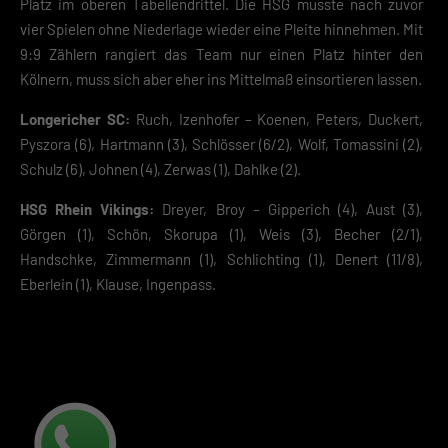
Platz im oberen Tabellendrittel. Die HSG musste nach zuvor
vier Spielen ohne Niederlage wieder eine Pleite hinnehmen. Mit
Speichern
9:9 Zählern rangiert das Team nur einen Platz hinter den
Kölnern, muss sich aber eher ins Mittelmaß einsortieren lassen.
Zurück
Datenschutzeinstellungen
Longericher SC:
Ruch, Izenhofer – Koenen, Peters, Duckert,
Essenziell (2)
Pyszora (6), Hartmann (3), Schlösser (6/2), Wolf, Tomassini (2),
Essenzielle Cookies ermöglichen grundlegende Funktionen und sind für die
Schulz (6), Johnen (4), Zerwas (1), Dahlke (2).
einwandfreie Funktion der Website erforderlich.
Cookie-Informationen anzeigen
HSG Rhein Vikings:
Dreyer, Broy – Gipperich (4), Aust (3),
Görgen (1), Schön, Skorupa (1), Weis (3), Becher (2/1),
Datenschutzerklärung
Impres
Handschke, Zimmermann (1), Schlichting (1), Denert (11/8),
Eberlein (1), Klause, Ingenpass.