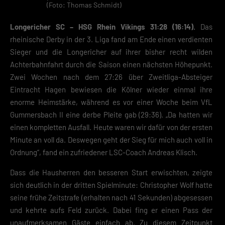
(Foto: Thomas Schmidt)
Longericher SC – HSG Rhein Vikings 31:28 (16:14).
Das
rheinische Derby in der 3. Liga fand am Ende einen verdienten
Sieger und die Longericher auf ihrer bisher recht wilden
Achterbahnfahrt durch die Saison einen nächsten Höhepunkt.
Zwei Wochen nach dem 27:26 über Zweitliga-Absteiger
Eintracht Hagen bewiesen die Kölner wieder einmal ihre
enorme Heimstärke, während es vor einer Woche beim VfL
Gummersbach II eine derbe Pleite gab (29:36). „Da hatten wir
einen kompletten Ausfall. Heute waren wir dafür von der ersten
Minute an voll da. Deswegen geht der Sieg für mich auch voll in
Ordnung“, fand ein zufriedener LSC-Coach Andreas Klisch.
Dass die Hausherren den besseren Start erwischten, zeigte
sich deutlich in der dritten Spielminute: Christopher Wolf hatte
seine frühe Zeitstrafe (erhalten nach 41 Sekunden) abgesessen
und kehrte aufs Feld zurück. Dabei fing er einen Pass der
unaufmerksamen Gäste einfach ab. Zu diesem Zeitpunkt