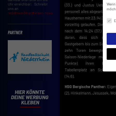
Wenn 
Uhr erreichbar: Schreibt
(33.) und Justus Ueberholz g
uns an
möcht
personell alles abgearbeitet wa
redaktion@harzhelden.news
Daten
Hausherren mit 23:14 (36.) und 
E
vorzeitig gelaufen. Die Ausze
nach dem 14:24 (37.) ändert
PARTNER
daran, dass sich die L
Gastgebern bis zum Schluss i
zehn Toren bewegte. Durc
Saison-Niederlage musste d
Punkte) ihren bisherig
Tabellenplatz an Schalksm
(14:6).
Insbe
Limit
HSG Bergische Panther:
Eigen
Adres
(2), Hinkelmann, Jesussek, Wol
Cooki
Verwe
Mit d
einve