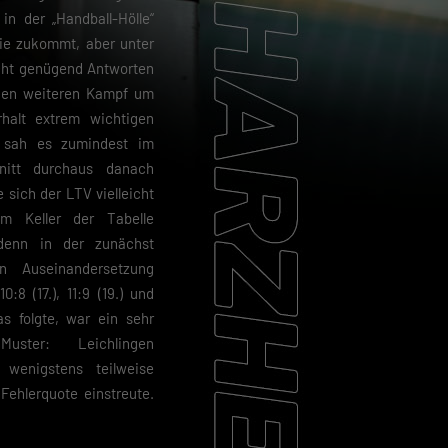
in der „Handball-Hölle“
sie zukommt, aber unter
cht genügend Antworten
 den weiteren Kampf um
rhalt extrem wichtigen
i sah es zumindest im
nitt durchaus danach
e sich der LTV vielleicht
m Keller der Tabelle
 denn in der zunächst
en Auseinandersetzung
0:8 (17.), 11:9 (19.) und
as folgte, war ein sehr
uster: Leichlingen
 wenigstens teilweise
Fehlerquote einstreute.