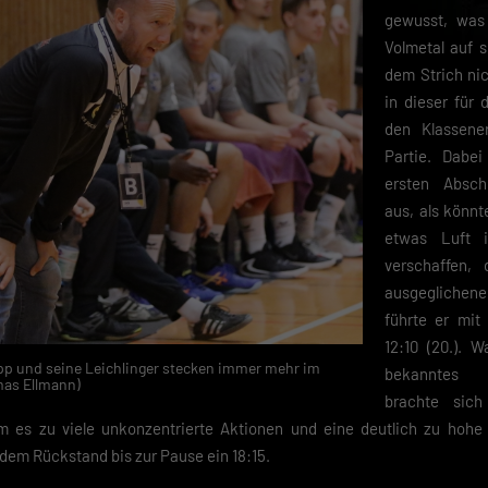
gewusst, was 
Volmetal auf 
dem Strich ni
in dieser für
den Klassene
Partie. Dabe
ersten Absch
aus, als könnt
etwas Luft i
verschaffen,
ausgeglichen
führte er mit 1
12:10 (20.). W
epp und seine Leichlinger stecken immer mehr im
bekanntes M
mas Ellmann)
brachte sich
m es zu viele unkonzentrierte Aktionen und eine deutlich zu hohe 
dem Rückstand bis zur Pause ein 18:15.