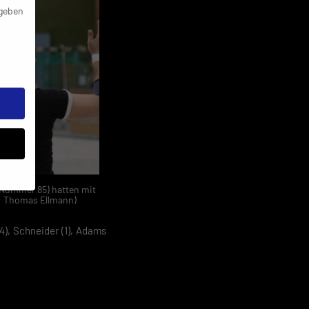
 geben
(Nummer 85) hatten mit
o: Thomas Ellmann)
4), Schneider (1), Adams
e