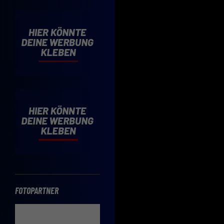
Cooki
Wenn 
möcht
Hier 
Einwi
lasse
Sp
Daten
Esse
Essen
Funkt
FOTOPARTNER