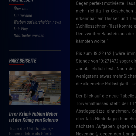
Gegen perfekt motivierte Haus
Über uns
mehr richtig ins Geschehen 
Für Vereine
erkennbar ein Denker und Len
Werben auf Harzhelden.news
(Achillessehnen-Riss) konnte 
Fair Play
Den zweiten Baustein aus der 
Mitarbeiter werden
kämpfen wollte.“
Bis zum 19:22 (42.) wäre imm
HARZ BEISEITE
Stande von 19:27 (47.) sogar e
Jacobi ehrlich fest. Nach de
wenigstens etwas mehr Sicherh
die allgemeine Ratlosigkeit – 
Der Blick auf die neue Tabelle
Torverhältnisses steht der L
Abstiegsplätze einnehmen. Se
Irrer Krimi: Fabian Neher
ebenfalls Niederlagen hinneh
ist der König von Salerno
nächsten Aufgaben gegen da
Team der Uni Duisburg-
November), gegen den Longer
Essen erlebte als Fünfter