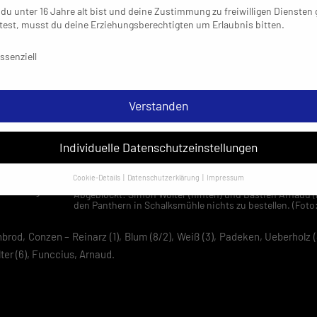
du unter 16 Jahre alt bist und deine Zustimmung zu freiwilligen Diensten
ab (34.). Als
est, musst du deine Erziehungsberechtigten um Erlaubnis bitten.
r, führten die
schutzeinstellungen & Nutzungsbedingungen
die Partie war
ssenziell
it der Panther
e nichts mehr
ücke zu den
Verstanden
m Bereich von
h die dritte
Individuelle Datenschutzeinstellungen
ie HSG (13:7
en vierten
Cookie-Details
Datenschutzerklärung
Impressum
Datenschutzeinstellungen
ühle abgeben
Abgeblockt: Simon Wolter (hinten) und Bastien Arnaud 
den Panthern in Schalksmühle nichts zu bestellen. (Fot
sondere verwenden wir den Dienst „GoogleAnalytics“ der Google Ireland
ed. Hier können personenbezogene Daten verarbeitet werden (z. B. IP-
brod, Conzen – Reinarz (1), Blum (8/2), Weiß (3), Padeken, Ueberholz (
sen). Informationen zu den Funktionen und Anbietern der verwendeten
ter (6), Funccius, Arnaud.
es findest du unten unter „Cookie-Details“. Weitere Informationen über di
ndung deiner Daten findest du in unserer
Datenschutzerklärung
.
em Klick auf „Verstanden“ erklärst du dich mit der Verwendung der Cookies
rstanden. Wir bitten dich um Verständnis, dass du ohne Zustimmung zur