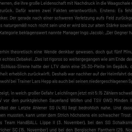
herren, die ihre große Leidenschaft mit Nachdruck in die Waagschale 
zurück. Dafür waren zwei Fakten verantwortlich. Erstens: Es fe
ker. Der gerade nach einer schweren Verletzung aufs Feld zurückg
es naturgemäß noch nicht sein und er wird bis zur alten Stärke sowie
Kategorie beklagenswert nannte Manager Ingo Jacobi: „Der Gegner ha
erhin theoretisch eine Wende denkbar gewesen, doch gut fünf Minu
in echtes Debakel. „Das ist rigoros so weitergegangen wie am Ende der 
r Schluss-Sirene hatte der LTV dann eine 25:30-Pleite im Gepäck,
eit erheblich zurückwirft. Deshalb war nachher auf der Heimfahrt de
sowohl bei Trainer Lars Hepp als auch bei seinen niedergeschlagenen Sp
 zeigt, in welch großer Gefahr Leichlingen jetzt mit 5:15 Zählern schw
TV vor den punktgleichen Sauerland Wölfen und TSV GWD Minden II,
lbst der Letzte Ahlener SG (4:16) liegt bedrohlich nahe. Und das
men mussten, kann unter dem Strich höchstens ein schwacher Trost s
s Team HandBALL Lippe II (3. November), bei den SG Schalksmüh
icher SC (15. November) und bei den Bergischen Panthern (29. No