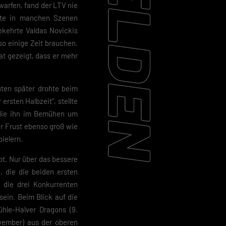
warfen, fand der LTV nie
hlte in manchen Szenen
ekehrte Valdas Novickis
so einige Zeit brauchen.
t gezeigt, dass er mehr
ten später drohte beim
ersten Halbzeit“, stellte
 die ihn im Bemühen um
r Frust ebenso groß wie
ielern.
ebt. Nur über das bessere
 die die beiden ersten
s die drei Konkurrenten
ein. Beim Blick auf die
le-Halver Dragons (9.
vember) aus der oberen