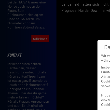
bei den EUSA Games eine
Langenfeld hatten sich nicht
Menge auch neben der
Prognose: Nur der Gewinner wir
Platte. Sein
Rückraumspieler lag am
Ende bei 45 Toren um
Millimeter vor dem
Rumänen Botond Balazs.
weiterlesen »
Da
KONTAKT
Wir v
währe
Ihr kennt einen echten
Insbe
Harzhelden, dessen
Limit
Geschichte unbedingt alle
hören sollten? Euer Team
Adres
ist etwas ganz Besonderes
Cooki
– auch ohne Meisterschaft?
Verwe
Oder gibt es ein Handball-
Thema, über das ihr gerne
Mit d
mehr erfahren möchtet?
einve
Für alle Fragen, Anregungen
Cooki
und auch Kritik sind wir
dankbar und rund um die