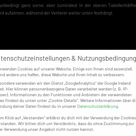
 unbedingt ganz vorne, aber zumindest in der oberen Tabellenhälft
d aufatmen, während der Verlierer weiter unten festhängt.
tenschutzeinstellungen & Nutzungsbedingun
erwenden Cookies auf unserer Website. Einige von ihnen sind essenziell,
nd andere uns helfen, diese Website und ihren Inhalt zu verbessern.
sondere verwenden wir den Dienst „GoogleAnalytics“ der Google Ireland
ed. Hier können personenbezogene Daten verarbeitet werden (z. B. IP-
sen). Informationen zu den Funktionen und Anbietern der verwendeten
es findest du unten unter „Cookie-Details“. Weitere Informationen über di
ndung deiner Daten findest du in unserer
Datenschutzerklärung
.
em Klick auf „Verstanden“ erklärst du dich mit der Verwendung der Cookies
rstanden. Wir bitten dich um Verständnis, dass du ohne Zustimmung zur
e-Verwendung unser Angebot nicht nutzen kannst.