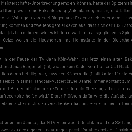
r Meisterschafts-Unterbrechung erholen können, hatte der Spitzenreit
erlitten jeweils eine Fußverletzung (Außenband gerissen) und fallen
 ist. Voigt geht von zwei Dingen aus: Erstens rechnet er damit, das
ung kommen und zweitens geht er davon aus, dass sich der TuS 82 tro
as jetzt so nehmen, wie es ist. Ich erwarte ein ausgeglichenes Spiel.
 Oelze wollen die Hausherren ihre Heimstärke in der Bielerthal
en.
at in der Pause der TV Jahn Köln-Wahn, der jetzt einen alten 
ehört Jonas Bergerhoff (26) wieder zum Kader von Trainer Olaf Mast. 
lich daran beteiligt war, dass den Kölnern die Qualifikation für die 
zt selbst in seiner Handball-Auszeit (zwei Jahre) immer Kontakt zum 
er mit Bergerhoff planen zu können: „Ich bin überzeugt, dass er uns
rfrepertoire helfen wird.“ Erster Prüfstein dafür wird die Aufgabe
 Letzter sicher nichts zu verschenken hat und – wie immer in Heims
bestreiten am Sonntag der MTV Rheinwacht Dinslaken und die SG Lange
eswegs zu den eigenen Erwartungen passt. Vorjahresmeister Dinslaken