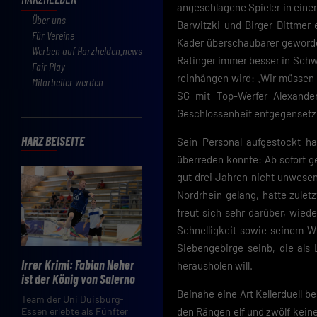
angeschlagene Spieler in eine
Über uns
Barwitzki und Birger Dittmer 
Für Vereine
Kader überschaubarer geworden
Werben auf Harzhelden.news
Ratinger immer besser in Schw
Fair Play
reinhängen wird: „Wir müssen d
Mitarbeiter werden
SG mit Top-Werfer Alexander
Geschlossenheit entgegensetz
HARZ BEISEITE
Sein Personal aufgestockt h
überreden konnte: Ab sofort g
gut drei Jahren nicht unwesent
Nordrhein gelang, hatte zulet
freut sich sehr darüber, wied
Schnelligkeit sowie seinem Wu
Siebengebirge seinb, die als
Irrer Krimi: Fabian Neher
herausholen will.
ist der König von Salerno
Beinahe eine Art Kellerduell 
Team der Uni Duisburg-
den Rängen elf und zwölf kein
Essen erlebte als Fünfter