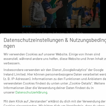
So hätten sie das am liebsten: Trainer Dirk
Wolf und der Sportliche Leiter Klaus
Datenschutzeinstellungen & Nutzungsbedin
Weyerbrock (von links) können einen Sieg
ihrer Mannschaft feiern. (Foto: Thomas
ngen
Schmidt)
Wir verwenden Cookies auf unserer Website. Einige von ihnen sind
Viktor Fütterer hat sich im Spiel gegen Bonn rrh. schwer am
essenziell, während andere uns helfen, diese Website und ihren Inhalt z
verbessern.
Knie verletzt. Wie sehr trifft das den TVK?
Insbesondere verwenden wir den Dienst „GoogleAnalytics“ der Google
Das ist ein herber Verlust! Viktor ist ja nicht nur ein guter und
Ireland Limited. Hier können personenbezogene Daten verarbeitet wer
(z. B. IP-Adressen). Informationen zu den Funktionen und Anbietern de
erfahrener Spieler, der zudem in der Mannschaft ein gewisses
verwendeten Cookies findest du unten unter „Cookie-Details“. Weitere
Standing hat. Er ist auch einer von nur drei Linkshändern und
Informationen über die Verwendung deiner Daten findest du in
kann darüber hinaus auf beiden Positionen auf der rechten
unserer
Datenschutzerklärung
.
Seite spielen. Ich bin daher unheimlich froh und sehr dankbar,
Mit dem Klick auf „Verstanden“ erklärst du dich mit der Verwendung der
dass wir kurzfristig auf Tim Christall zurückgreifen können, der
Cookies einverstanden. Wir bitten dich um Verständnis, dass du ohne