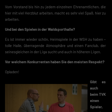
unserer
Datenschutzerklärung
.
Vom Vorstand bis hin zu jedem einzelnen Ehrenamtlichen, die
hier mit viel Herzblut arbeiten, macht es sehr viel Spaß, hier zu
Mit dem Klick auf „Verstanden“ erklärst du dich mit der Verwendung der
Cookies einverstanden. Wir bitten dich um Verständnis, dass du ohne
arbeiten.
Zustimmung zur Cookie-Verwendung unser Angebot nicht nutzen kann
Und bei den Spielen in der Waldsporthalle?
Wenn du unter 16 Jahre alt bist und deine Zustimmung zu freiwilligen
Diensten geben möchtest, musst du deine Erziehungsberechtigten um
Es ist immer wieder schön, Heimspiele in der WSH zu haben –
Erlaubnis bitten.
tolle Halle, überragende Atmosphäre und einen Fanclub, der
Hier finden Sie eine Übersicht über alle verwendeten Cookies. Sie kön
Ihre Einwilligung zu ganzen Kategorien geben oder sich weitere
seinesgleichen in der Liga sucht und auch in höheren Ligen.
Informationen anzeigen lassen und so nur bestimmte Cookies
auswählen.
Vor welchem Konkurrenten haben Sie den meisten Respekt?
Speichern
Opladen!
Zurück
Gibt es
auch
Datenschutzeinstellungen
Essenziell (2)
beim TVK
einen
Essenzielle Cookies ermöglichen grundlegende Funktionen und sind für die
einwandfreie Funktion der Website erforderlich.
Spieler,
Cookie-Informationen anzeigen