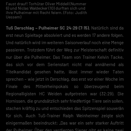
Faust drauf! Torhüter Oliver Middell (Nummer
6) und Niclas Waldecker (10) durften sich und
ihre Pulheimer mit Recht feiern. (Foto: Judith
Uessem)
TuS Derschlag – Pulheimer SC 24:29 (7:15).
Natürlich sind da
erst neun Spieltage absolviert und es werden 17 andere folgen.
Und natürlich wird im weiteren Saisonverlauf noch eine Menge
passieren. Trotzdem führt der Weg zur Meisterschaft definitiv
nur über die Pulheimer. Das Team von Trainer Kelvin Tacke,
das sich vor dem Serienstart nicht mal annähernd als
Titelkandidat gesehen hatte, lässt immer wieder Taten
sprechen – wie jetzt in Derschlag, das erst vor einer Woche im
Finale des Mittelrheinpokals so überzeugend beim
Regionalligisten HC Weiden aufgetreten war (32:29). Die
Hornissen, die grundsätzlich sehr friedfertige Tiere sein sollen,
stachen kräftig zu und entschieden das Spitzenspiel souverän
für sich. Auch TuS-Trainer Ralph Weinheimer zeigte sich
einigermaßen beeindruckt: „Das war ein sehr starker Auftritt
der Pulheimer. Über den verdienten Sieger gibt es keine zwei