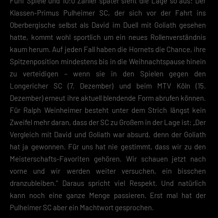
Fünf Spiele und 10:0 Zähler später sieht die Lage so aus: Der
Adressen). Informationen zu den Funktionen und Anbietern der verwe
Klassen-Primus Pulheimer SC, der sich vor der Fahrt ins
Cookies findest du unten unter „Cookie-Details“. Weitere Informatione
die Verwendung deiner Daten findest du in unserer
Datenschutzerkläru
Oberbergische selbst als David im Duell mit Goliath gesehen
hatte, kommt wohl sportlich um ein neues Rollenverständnis
Mit dem Klick auf „Verstanden“ erklärst du dich mit der Verwendung de
kaum herum. Auf jeden Fall haben die Hornets die Chance, ihre
einverstanden. Wir bitten dich um Verständnis, dass du ohne Zustimm
Cookie-Verwendung unser Angebot nicht nutzen kannst.
Spitzenposition mindestens bis in die Weihnachtspause hinein
zu verteidigen – wenn sie in den Spielen gegen den
Wenn du unter 16 Jahre alt bist und deine Zustimmung zu freiwilligen 
Longericher SC (7. Dezember) und beim MTV Köln (15.
geben möchtest, musst du deine Erziehungsberechtigten um Erlaubnis 
Dezember) erneut ihre aktuell blendende Form abrufen können.
Hier finden Sie eine Übersicht über alle verwendeten Cookies. Sie könn
Einwilligung zu ganzen Kategorien geben oder sich weitere Informatio
Für Ralph Weinheimer besteht unter dem Strich längst kein
anzeigen lassen und so nur bestimmte Cookies auswählen.
Zweifel mehr daran, dass der SC zu Großem in der Lage ist: „Der
Vergleich mit David und Goliath war absurd, denn der Goliath
Speichern
hat ja gewonnen. Für uns hat nie gestimmt, dass wir zu den
Zurück
Meisterschafts-Favoriten gehören. Wir schauen jetzt nach
Datenschutzeinstellungen
vorne und wir werden weiter versuchen, ein bisschen
Essenziell (2)
dranzubleiben.“ Daraus spricht viel Respekt. Und natürlich
Essenzielle Cookies ermöglichen grundlegende Funktionen und sind für die
kann noch eine ganze Menge passieren. Erst mal hat der
einwandfreie Funktion der Website erforderlich.
Pulheimer SC aber ein Machtwort gesprochen.
Cookie-Informationen anzeigen