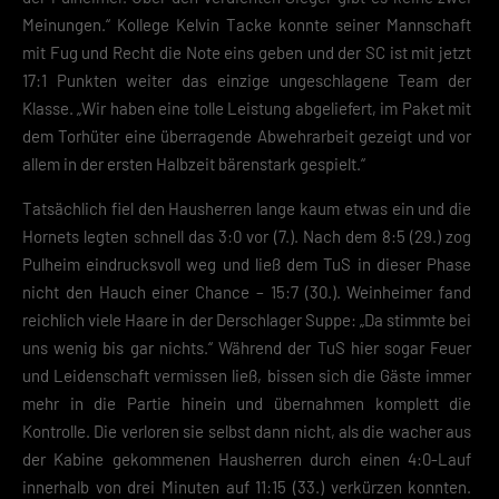
Meinungen.“ Kollege Kelvin Tacke konnte seiner Mannschaft
mit Fug und Recht die Note eins geben und der SC ist mit jetzt
17:1 Punkten weiter das einzige ungeschlagene Team der
Klasse. „Wir haben eine tolle Leistung abgeliefert, im Paket mit
dem Torhüter eine überragende Abwehrarbeit gezeigt und vor
allem in der ersten Halbzeit bärenstark gespielt.“
Tatsächlich fiel den Hausherren lange kaum etwas ein und die
Hornets legten schnell das 3:0 vor (7.). Nach dem 8:5 (29.) zog
Pulheim eindrucksvoll weg und ließ dem TuS in dieser Phase
nicht den Hauch einer Chance – 15:7 (30.). Weinheimer fand
reichlich viele Haare in der Derschlager Suppe: „Da stimmte bei
uns wenig bis gar nichts.“ Während der TuS hier sogar Feuer
und Leidenschaft vermissen ließ, bissen sich die Gäste immer
mehr in die Partie hinein und übernahmen komplett die
Kontrolle. Die verloren sie selbst dann nicht, als die wacher aus
der Kabine gekommenen Hausherren durch einen 4:0-Lauf
innerhalb von drei Minuten auf 11:15 (33.) verkürzen konnten.