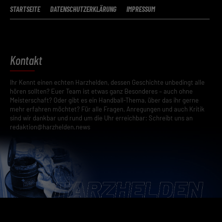
Essenzielle Cookies ermöglichen grundlegende Funktionen und sind für die
STARTSEITE
DATENSCHUTZERKLÄRUNG
IMPRESSUM
einwandfreie Funktion der Website erforderlich.
Cookie-Informationen anzeigen
Datenschutzerklärung
Impres
Kontakt
Ihr Kennt einen echten Harzhelden, dessen Geschichte unbedingt alle
hören sollten? Euer Team ist etwas ganz Besonderes – auch ohne
Meisterschaft? Oder gibt es ein Handball-Thema, über das ihr gerne
mehr erfahren möchtet? Für alle Fragen, Anregungen und auch Kritik
sind wir dankbar und rund um die Uhr erreichbar: Schreibt uns an
redaktion@harzhelden.news