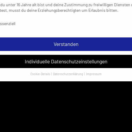
du unter 16 Jahre alt bist und deine Zustimmung zu freiwilligen Diensten
est, musst du deine Erziehungsberechtigten um Erlaubnis bitten.
schutzeinstellungen & Nutzungsbedingungen
ssenziell
Verstanden
Individuelle Datenschutzeinstellungen
Cookie-Details
Datenschutzerklärung
Impressum
Datenschutzeinstellungen
sondere verwenden wir den Dienst „GoogleAnalytics“ der Google Ireland
ed. Hier können personenbezogene Daten verarbeitet werden (z. B. IP-
sen). Informationen zu den Funktionen und Anbietern der verwendeten
es findest du unten unter „Cookie-Details“. Weitere Informationen über di
ndung deiner Daten findest du in unserer
Datenschutzerklärung
.
em Klick auf „Verstanden“ erklärst du dich mit der Verwendung der Cookies
rstanden. Wir bitten dich um Verständnis, dass du ohne Zustimmung zur