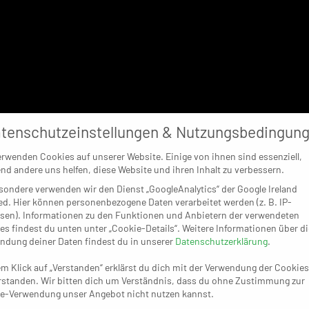
tenschutzeinstellungen & Nutzungsbedingun
erwenden Cookies auf unserer Website. Einige von ihnen sind essenziell,
nd andere uns helfen, diese Website und ihren Inhalt zu verbessern.
sondere verwenden wir den Dienst „GoogleAnalytics“ der Google Ireland
ed. Hier können personenbezogene Daten verarbeitet werden (z. B. IP-
sen). Informationen zu den Funktionen und Anbietern der verwendeten
es findest du unten unter „Cookie-Details“. Weitere Informationen über di
ndung deiner Daten findest du in unserer
Datenschutzerklärung
.
em Klick auf „Verstanden“ erklärst du dich mit der Verwendung der Cookies
rstanden. Wir bitten dich um Verständnis, dass du ohne Zustimmung zur
e-Verwendung unser Angebot nicht nutzen kannst.