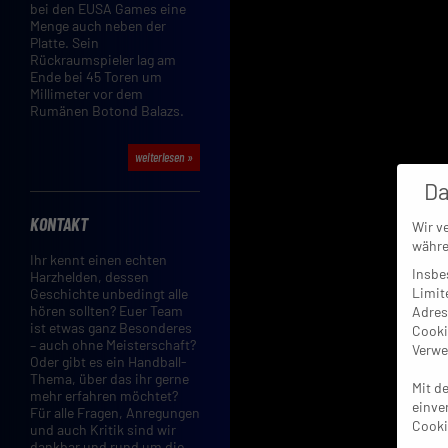
bei den EUSA Games eine
Menge auch neben der
Platte. Sein
Rückraumspieler lag am
Ende bei 45 Toren um
Millimeter vor dem
Rumänen Botond Balazs.
weiterlesen »
Da
KONTAKT
Wir v
währe
Ihr kennt einen echten
Insbe
Harzhelden, dessen
Limit
Geschichte unbedingt alle
hören sollten? Euer Team
Adres
ist etwas ganz Besonderes
Cooki
– auch ohne Meisterschaft?
Verwe
Oder gibt es ein Handball-
Thema, über das ihr gerne
Mit d
mehr erfahren möchtet?
einve
Für alle Fragen, Anregungen
Cooki
und auch Kritik sind wir
dankbar und rund um die