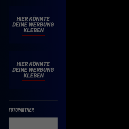
Cooki
Wenn 
möcht
Hier 
Einwi
lasse
Sp
Daten
Esse
Essen
Funkt
FOTOPARTNER