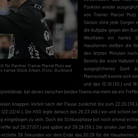
Punkten wieder ausgeglic
von Trainer Marcel Mutz
Saison ohne jede Sorgen e
die Aufgabe gegen den Bu
Westfalen ein hartes 
Hausherren stellten die N
den letzten Minuten noch
Bereits die erste Halbzeit 
h für Panther-Trainer Marcel Mutz war
ausgeglichenes Duell 
n hartes Stück Arbeit. (Foto: Burkhard
Mannschaft konnte sich ein
und das 12:10 (20.) und 18:
pielstände, bei denen zwischen beiden Teams mal mehr als ein Treffer 
diesen knappen Vorteil nach der Pause zunächst bis zum 22:20 (39.)
 (22:22/41.). Die HSG legte danach das 26:23 (49.) vor und schien bei
Weg eingebogen zu sein. Doch die Schlussphase bot noch einmal echt
Treffer auf 28:27 (57.) und später auf 29:28 (59.). Der strake Jan Blu
erzielte 38 Sekunden vor dem Ende das 30:28 für die Hausherren, 