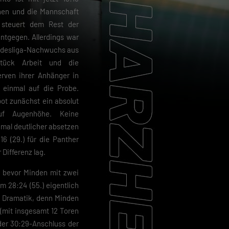
hen und die Mannschaft
 steuert dem Rest der
ntgegen. Allerdings war
ndesliga-Nachwuchs aus
Stück Arbeit und die
erven ihrer Anhänger in
 einmal auf die Probe.
bot zunächst ein absolut
auf Augenhöhe. Keine
mal deutlicher absetzen
16 (29.) für die Panther
Differenz lag.
, bevor Minden mit zwei
m 28:24 (55.) eigentlich
e Dramatik, denn Minden
m (mit insgesamt 12 Toren
der 30:29-Anschluss der