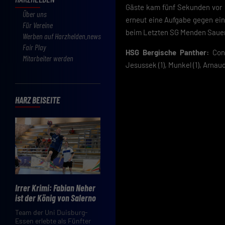
Gäste kam fünf Sekunden vor 
Über uns
erneut eine Aufgabe gegen ein
Für Vereine
beim Letzten SG Menden Sauerla
Werben auf Harzhelden.news
Fair Play
HSG Bergische Panther:
Conz
Mitarbeiter werden
Jesussek (1), Munkel (1), Arnaud
HARZ BEISEITE
Irrer Krimi: Fabian Neher
ist der König von Salerno
Team der Uni Duisburg-
Essen erlebte als Fünfter