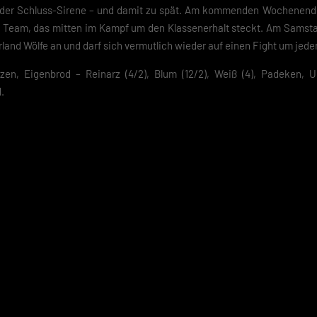
der Schluss-Sirene – und damit zu spät. Am kommenden Wochenende 
 Team, das mitten im Kampf um den Klassenerhalt steckt. Am Samstag
nd Wölfe an und darf sich vermutlich wieder auf einen Fight um jeden
en, Eigenbrod – Reinarz (4/2), Blum (12/2), Weiß (4), Padeken, Ueb
.