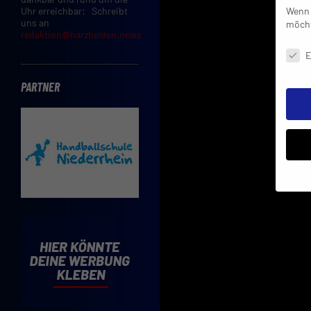
Wenn 
Uhr erreichbar: Schreibt
uns an
möcht
redaktion@harzhelden.news
Daten
E
PARTNER
Insbe
Limit
Adres
Cooki
Verwe
Mit d
einve