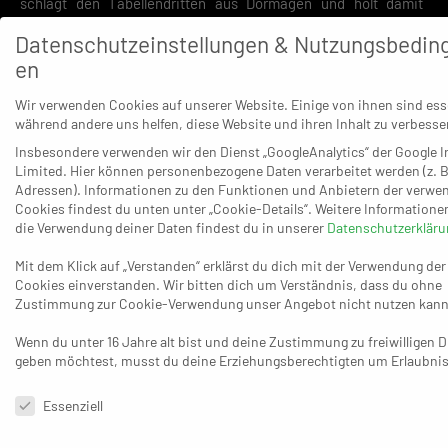
schlägt den Tabellendritten aus Dormagen und holt damit
sieben Punkte aus den vergangenen fünf Spielen. Während
Datenschutzeinstellungen & Nutzungsbedin
MTV-Coach Moritz Adam zufrieden sein konnte, war TSV-
en
Trainer Frederic Rudloff bedient – weil er mit seiner
Mannschaft wohl raus ist aus aus dem Titelrennen. Die 24:10
Wir verwenden Cookies auf unserer Website. Einige von ihnen sind esse
während andere uns helfen, diese Website und ihren Inhalt zu verbesse
Punkte sowie Rang drei hinter dem HC Gelpe/Strombach (30:4)
Insbesondere verwenden wir den Dienst „GoogleAnalytics“ der Google I
und dem Pulheimer SC (28:6) werden wohl kaum reichen, um
Limited. Hier können personenbezogene Daten verarbeitet werden (z. B
noch einmal nach ganz vorne anzugreifen.
Adressen). Informationen zu den Funktionen und Anbietern der verwe
Cookies findest du unten unter „Cookie-Details“. Weitere Informatione
In einem Spiel, das beide Mannschaften mit offenem Visier
die Verwendung deiner Daten findest du in unserer
Datenschutzerkläru
bestritten, fuhr Köln einen Start-Ziel-Sieg ein. Mit einem 4:0-
Mit dem Klick auf „Verstanden“ erklärst du dich mit der Verwendung der
Lauf nach leichten Vorteilen in der Anfangsphase setzte sich
Cookies einverstanden. Wir bitten dich um Verständnis, dass du ohne
Adams Team vom 10:8 (21.) auf 14:8 ab (26.) und ging dann
Zustimmung zur Cookie-Verwendung unser Angebot nicht nutzen kann
sogar mit einem 19:10 in die Pause. Nach schon beachtlichen
Wenn du unter 16 Jahre alt bist und deine Zustimmung zu freiwilligen 
29 Treffern aus dem ersten Durchgang entwickelte sich die
geben möchtest, musst du deine Erziehungsberechtigten um Erlaubnis 
zweite Hälfte zu einem noch größeren Schützenfest und die
höchste Führung erreichte der MTV beim 31:19 (46.). Die Kölner
Datenschutzeinstellungen & Nutzungsbedingungen
Essenziell
springen durch den Sieg mit 15:19 Punkten auf den sicheren
neunten Tabellenplatz – und können Karneval jetzt wohl