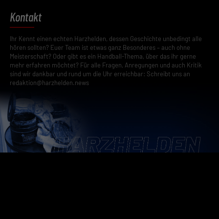
anzeigen lassen und so nur bestimmte Cookies auswählen.
Kontakt
Speichern
Ihr Kennt einen echten Harzhelden, dessen Geschichte unbedingt alle
Zurück
hören sollten? Euer Team ist etwas ganz Besonderes – auch ohne
Datenschutzeinstellungen
Meisterschaft? Oder gibt es ein Handball-Thema, über das ihr gerne
Essenziell (2)
mehr erfahren möchtet? Für alle Fragen, Anregungen und auch Kritik
sind wir dankbar und rund um die Uhr erreichbar: Schreibt uns an
Essenzielle Cookies ermöglichen grundlegende Funktionen und sind für die
redaktion@harzhelden.news
einwandfreie Funktion der Website erforderlich.
Cookie-Informationen anzeigen
Datenschutzerklärung